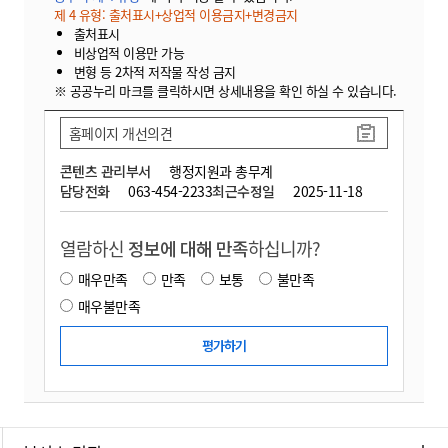
제 4 유형: 출처표시+상업적 이용금지+변경금지
출처표시
비상업적 이용만 가능
변형 등 2차적 저작물 작성 금지
※ 공공누리 마크를 클릭하시면 상세내용을 확인 하실 수 있습니다.
홈페이지 개선의견
콘텐츠 관리부서
행정지원과 총무계
담당전화
063-454-2233
최근수정일
2025-11-18
열람하신
정보에 대해 만족
하십니까?
매우만족
만족
보통
불만족
매우불만족