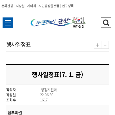
문화관광
시장실
시의회
시민광장플랫폼
인구정책
시
전
검
민
체
색
메
하
-
+
행사일정표
주
뉴
기
열
권
기
도
행사일정표(7. 1. 금)
시
작성자
행정지원과
군
작성일
22.06.30
조회수
1617
산
첨부파일