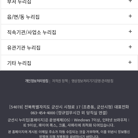
부서 누리집
읍/면/동 누리집
직속기관/사업소 누리집
유관기관 누리집
기타 누리집
개인정보처리방침
저작권 정책
영상정보처리기기운영·관리방침
[54078] 전북특별자치도 군산시 시청로 17 (조촌동, 군산시청) 대표전화
063-454-4000 (정규업무시간 외 당직실 연결)
군산시 누리집(홈페이지)은 운영체제(OS)：Windows 7이상, 인터넷 브라우저：
IE 9이상, 파이어 폭스, 크롬, 사파리에 최적화 되어있습니다.
본 홈페이지에 게시된 이메일 주소가 자동 수집되는 것을 거부하며, 이를 위반시 정보통신
망법에 의해 처벌됨을 유념하시기 바랍니다.