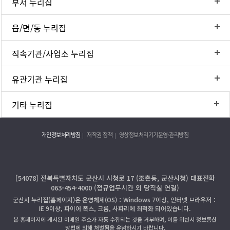
부서 누리집
읍/면/동 누리집
직속기관/사업소 누리집
유관기관 누리집
기타 누리집
개인정보처리방침
저작권 정책
영상정보처리기기운영·관리방침
[54078] 전북특별자치도 군산시 시청로 17 (조촌동, 군산시청) 대표전화
063-454-4000 (정규업무시간 외 당직실 연결)
군산시 누리집(홈페이지)은 운영체제(OS)：Windows 7이상, 인터넷 브라우저：
IE 9이상, 파이어 폭스, 크롬, 사파리에 최적화 되어있습니다.
본 홈페이지에 게시된 이메일 주소가 자동 수집되는 것을 거부하며, 이를 위반시 정보통신
망법에 의해 처벌됨을 유념하시기 바랍니다.