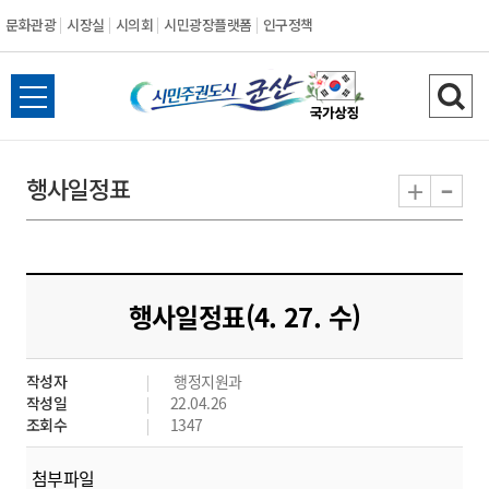
문화관광
시장실
시의회
시민광장플랫폼
인구정책
시
전
검
민
체
색
메
하
-
+
행사일정표
주
뉴
기
열
권
기
도
행사일정표(4. 27. 수)
시
작성자
행정지원과
군
작성일
22.04.26
조회수
1347
산
첨부파일