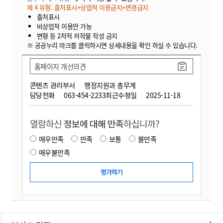
제 4 유형: 출처표시+상업적 이용금지+변경금지
출처표시
비상업적 이용만 가능
변형 등 2차적 저작물 작성 금지
※ 공공누리 마크를 클릭하시면 상세내용을 확인 하실 수 있습니다.
홈페이지 개선의견
콘텐츠 관리부서
행정지원과 총무계
담당전화
063-454-2233
최근수정일
2025-11-18
열람하신
정보에 대해 만족
하십니까?
매우만족
만족
보통
불만족
매우불만족