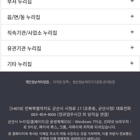
부서 누리집
읍/면/동 누리집
직속기관/사업소 누리집
유관기관 누리집
기타 누리집
개인정보처리방침
저작권 정책
영상정보처리기기운영·관리방침
[54078] 전북특별자치도 군산시 시청로 17 (조촌동, 군산시청) 대표전화
063-454-4000 (정규업무시간 외 당직실 연결)
군산시 누리집(홈페이지)은 운영체제(OS)：Windows 7이상, 인터넷 브라우저：
IE 9이상, 파이어 폭스, 크롬, 사파리에 최적화 되어있습니다.
본 홈페이지에 게시된 이메일 주소가 자동 수집되는 것을 거부하며, 이를 위반시 정보통신
망법에 의해 처벌됨을 유념하시기 바랍니다.