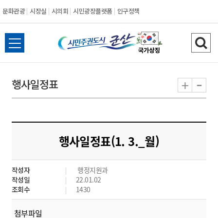
문화관광
시장실
시의회
시민광장플랫폼
인구정책
시
전
검
민
체
색
메
하
-
+
행사일정표
주
뉴
기
열
권
기
도
행사일정표(1. 3._월)
시
작성자
행정지원과
군
작성일
22.01.02
조회수
1430
산
첨부파일