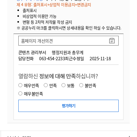
제 4 유형: 출처표시+상업적 이용금지+변경금지
출처표시
비상업적 이용만 가능
변형 등 2차적 저작물 작성 금지
※ 공공누리 마크를 클릭하시면 상세내용을 확인 하실 수 있습니다.
홈페이지 개선의견
콘텐츠 관리부서
행정지원과 총무계
담당전화
063-454-2233
최근수정일
2025-11-18
열람하신
정보에 대해 만족
하십니까?
매우만족
만족
보통
불만족
매우불만족