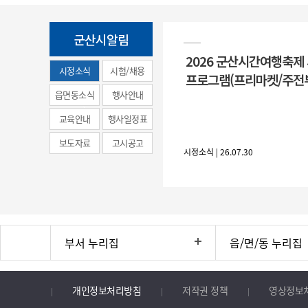
군산시알림
2026 군산시간여행축제
시정소식
시험/채용
프로그램(프리마켓/주전
(municipal
읍면동소식
행사안내
news)
교육안내
행사일정표
보도자료
고시공고
시정소식 | 26.07.30
부서 누리집
읍/면/동 누리집
개인정보처리방침
저작권 정책
영상정보