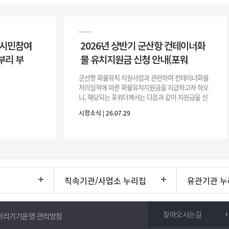
 시민참여
2026년 상반기 군산항 컨테이너화
부리 부
물 유치지원금 신청 안내(포워
군산항 화물유치 지원사업과 관련하여 컨테이너화물
처리실적에 따른 화물유치지원금을 지급하고자 하오
니, 해당되는 포워더께서는 다음과 같이 지원금을 신
청하시기 바랍니다. 1. 해당기간 : ‘25. 11. 1. ~ '26. 4.
시정소식 | 26.07.29
30.(6개
직속기관/사업소 누리집
유관기관 누
찾아오시는길
처리기기운영·관리방침