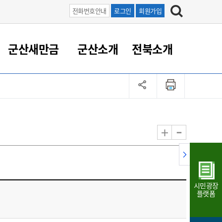
전화번호안내
로그인
회원가입
군산새만금
군산소개
전북소개
정 대응
족관계
부서/업무
RE100의 중심 새만금
도시/공원/주택
산업인프라
정책실명제
토지/건축
읍면동 안내
군산새만금 홍보 영상
조직운영6대지표
농업/축산업
도시재생
지방세
족관계
도시계획/지구단위계획
군산국가산업단지
정책실명제 안내
지방세
도시재생사업
민선8기 농업비전/발전방
공무원 정원
향
-
+
공원녹지
군산2국가산업단지
국민신청실명제안내
지방세환급금신청
도시재생(현장)지원센터
과장급이상 상위직 비율
농산물 유통
식
주택
새만금산업단지
정책실명제 중점관리 대상
지방세 상담챗봇
도시재생시설 현황
공무원 1인당 주민수
가축방역
자료실
자유무역지역
도시재생 공지/행사
현장공무원 비율
동물복지
지방산업단지
재정규모대비 인건비운영
시민광장
농공단지
실국본부수
플랫폼
림 서비
산업단지 지도
내고장 알리미
구
항만/여객/공항/철도/컨벤