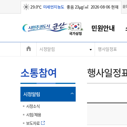
맑음
문
29.0℃
미세먼지농도
좋음 23㎍/㎥
2026-08-06 현재
시
민원안내
민
전
시정알림
행사일정표
군산새만금
민원안내
소통참여
생활복지
경제산업
정보공개
군산소개
전북소개
주
군산에서 시작되는 새만금
전북특별자치도 소개
군산사랑상품권
민원창구안내
정보공개제도
복지/보건
시정알림
군산시 비전
체
권
민원이용안내
시정소식
인구정책
상품권 안내
제도안내
전북특별자치도란?
메
소통참여
행사일정
민원수수료
시험/채용
통합돌봄
상품권 공지사항
비공개대상정보
전북특별자치도 용어 Q&A
뉴
도
종합민원창구
보도자료
주민복지
상품권 Q&A
불복구제절차
자료실
시
아름다운 배려창구
행사안내
아동/청소년
상품권 이용규약
수수료
열
시정알림
홍보영상 게시판
토지정보민원창구
행사일정표
여성/가족
판매대행점 조회
정보공개서식
림
군
대표전화
대표전화
대표전화
대표전화
대표전화
대표전화
대표전화
대표전화
063-454-4000
063-454-4000
063-454-4000
063-454-4000
063-454-4000
063-454-4000
063-454-4000
063-454-4000
시정소식
무인민원발급기
교육안내
노인복지
지류상품권 재고조회
시험/채용
산
보건소식
장애인복지
부서 및 담당자 연락처
부서 및 담당자 연락처
부서 및 담당자 연락처
부서 및 담당자 연락처
부서 및 담당자 연락처
부서 및 담당자 연락처
부서 및 담당자 연락처
부서 및 담당자 연락처
보도자료
고시공고
사회서비스(바우처)