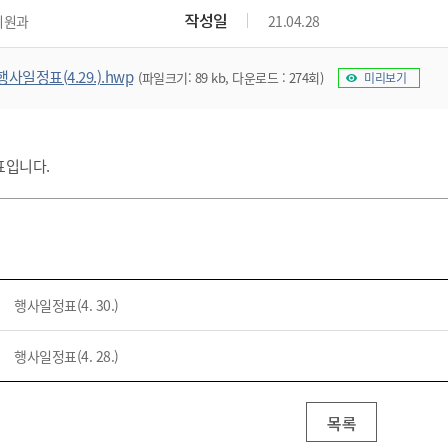
위원회 현황
공공데이터 개방
업무추진비공
군산시 무상교통
작성일
지원과
21.04.28
공부의 명수
정부24
위원회 명단공개
공공데이터 개방
예산/재정
법률정보
국민신문고
건설
부동산
에너지
행사일정표(4.29.).hwp
(파일크기: 89 kb, 다운로드 : 274회)
미리보기
환경
청소
위생
위원회 회의록 공개
공공데이터 수요조사
민원편람/서식
한눈에 서비스
전자가족관계등록
예산안내
조례규칙 입법예고
경제동향
도로/가로등
부동산 정보
태양광
환경선언문
청소정보
공중위생
재정공시
조례규칙 입법예고(구)
물가정보
자전거
주소/건축/지적/지리정보
가스/석유
인터넷등기소
환경기본정보
대형폐기물 배출신고
위생용품 제조업
결산보고서
법률정보 관련사이트
사회조사
정표입니다.
조상땅찾기
국세청홈택스
화학물질 관리지도
공모사업
생활쓰레기 처리요령
식품위생
중기지방재정계획
사업체조
위택스
미세먼지 대응
음식물쓰레기 처리요령
문화 콘텐츠업
투자심사
통계연보
부동산통합민원
환경영향평가
폐기물 처리시설 현황
예산낭비신고
청년통계
체육
공공데이터포털
석면해체 건축물정보
보조금 부정수급 신고
주민등록
새올전자민원창구
행사일정표(4. 30.)
체육시설 안내
환경오염업소 공개
공유재산
체류외국
군산시체육회
환경 관련사이트
재정용어사전
행사일정표(4. 28.)
생활체육 공지
군산시 고향사랑기부제
고향사랑기부제 소개
군산상품
목록