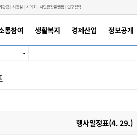
화관광
시장실
시의회
시민광장플랫폼
인구정책
소통참여
생활복지
경제산업
정보공개
새만금 해양거점도시 군산
정보공개 목록/청구
시민참여서비스
여권 민원
기업지원
교육
군산시 소개
군산시 관할권 주요논리
각종 신고/민원
사전정보공표
일자리/창업
차량 민원
상하수도
시청안내
새만금 관할구역 결
주민등록/인감/가
교통안내
기업목록
인사운영
SNS소식
여권발급안내
시민광장플랫폼
교육지원
투자기업 인센티브
정보공개 목록/청구
군산 현황
차량등록사업소 안내
하수도 계획
군산시 명장
사전정보공표
청사종합안내
주민등록/인감/가
시내버스
일반기업 목록
2022년도 통계
조직도
표
여권 서식
시장에게 바란다
평생교육
기업지원정책
군산의 역사
차량 신규/이전 등록
상수도시설
구인구직
수시공표
전화번호안내
각종서식
택시
사회적경제기업
2023년도 통계
업무
나의민원
학자금대출이자지원
경제 공지/서식
수상현황
저당권 설정/말소 등록
수질검사
청년뜰(청년센터/창업센터)
부서별 팩스번호
시외버스/고속버스
공장 검색
2024년도 통계
부서소
나도한마디
우리아이 꿈탐험 지원사업
기업애로해소SOS
자연지리특성
등록원부 열람/발급
상수도/하수도 요금
시청 오시는 길
철도/항공
2025년도 통계
부서별 
군산시사회적경제지원센터
칭찬합시다
시민정보화교육
강소연구개발특구
행정구역/행정지도
자동차 등록 서식
요금조회납부시스템
여객선
설문조사
부모학교예약시스템
자매결연/국제협력 도시
자동차 과태료 조회 및 납부
공공하수처리시설
교통 관련사이트
일자리 지원사업
행사일정표(4. 29.)
자원봉사참여
군산어린이시청
군산의 상징
자동차 정기(종합)검사 기
주정차단속 문자알
일자리지원센터
간조회 및 검사예약
스
전자민원창
적극행정
디지털배움터