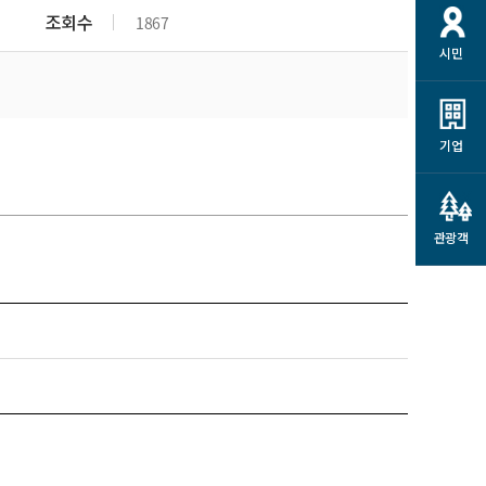
개
재정정보 공개
공공저작물
션
조회수
1867
시민
통계정보
행정규제개혁
소상공인 지원
민방위/재난안전
시스템
행정규제개혁안내
고유가 피해지원금
민방위
규제신문고
군산사랑배달 배달의명수
기업
재난안전
규제입증요청
카드수수료 지원
풍수해보험
사
규제정보포털
소상공인지원
재해예방
관광객
관련기관 안내
군산시착한가격업소
시민대상보험
통계
영조물 배상보험
인 현황
군산시민 안전보험
군산시민 자전거보험
군산 상품
농업인안전보험 농가부담
 가이드북
금 지원사업