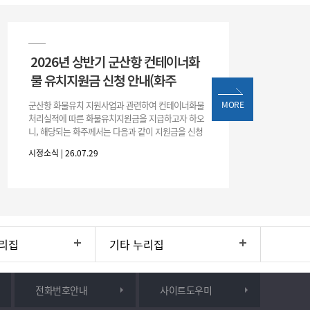
2026년 상반기 군산항 컨테이너화
물 유치지원금 신청 안내(화주
군산항 화물유치 지원사업과 관련하여 컨테이너화물
MORE
처리실적에 따른 화물유치지원금을 지급하고자 하오
니, 해당되는 화주께서는 다음과 같이 지원금을 신청
하시기 바랍니다. 1. 해당기간 : ‘25. 11. 1. ~ '26. 4. 30.
시정소식 | 26.07.29
(6개월
리집
기타 누리집
전화번호안내
사이트도우미