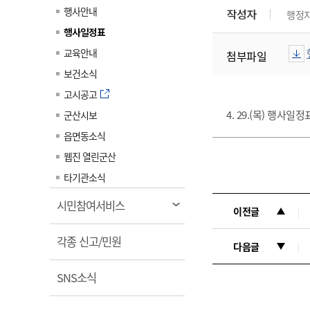
계약정보공개
행사안내
작성자
행정
전화번호안내
전화번호안내
전화번호안내
전화번호안내
전화번호안내
전화번호안내
전화번호안내
전화번호안내
군산시보
장사정보
행사일정표
입찰/계약정보
읍면동소식
주민복지 안내서
주요시책
수산업
찾아오시는길
찾아오시는길
찾아오시는길
찾아오시는길
찾아오시는길
찾아오시는길
찾아오시는길
찾아오시는길
교육안내
첨부파일
용역과제
민원편의제도
웹진 열린군산
시정계획
어업현황
보건소식
타기관소식
민원 1회방문 처리제
주요업무
수산물 안전정보
고시공고
어디서나 민원처리제
시정백서
4. 29.(목) 행사일
군산시보
군산수산물 소비촉진행사
상품권 구매 사용 및 관리
사전심사 청구제도
읍면동소식
군산 특화 수산물
민원인 후견인제
웹진 열린군산
복합민원 상담예약제
타기관소식
폐업신고 원스톱서비스
열
시민참여서비스
이전글
납세자 보호관제도
림
열
『안심상속』 원스톱 서비
각종 신고/민원
다음글
스
림
열
SNS소식
림