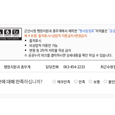
기부자 예우제
기부자 명예의 전당
기금사업
군산시 답례품
군산시청 행정지원과 총무계에서 제작한
"행사일정표"
저작물은
"공공
고향사랑기부제 소식
제 4 유형: 출처표시+상업적 이용금지+변경금지
출처표시
비상업적 이용만 가능
변형 등 2차적 저작물 작성 금지
※ 공공누리 마크를 클릭하시면 상세내용을 확인 하실 수 있습니다.
행정지원과 총무계
담당전화
063-454-2233
최근수정
에 대해 만족
하십니까?
매우만족
만족
보통
불만