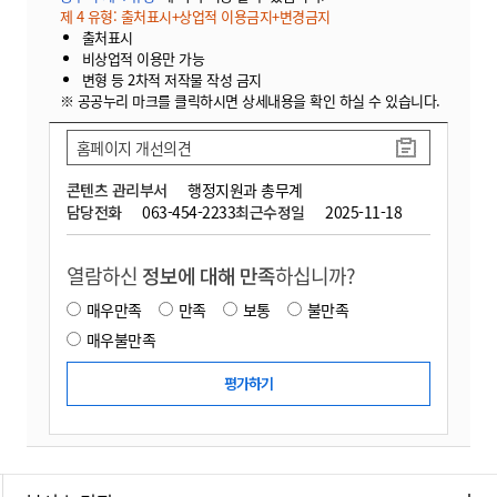
제 4 유형: 출처표시+상업적 이용금지+변경금지
출처표시
비상업적 이용만 가능
변형 등 2차적 저작물 작성 금지
※ 공공누리 마크를 클릭하시면 상세내용을 확인 하실 수 있습니다.
홈페이지 개선의견
콘텐츠 관리부서
행정지원과 총무계
담당전화
063-454-2233
최근수정일
2025-11-18
열람하신
정보에 대해 만족
하십니까?
매우만족
만족
보통
불만족
매우불만족