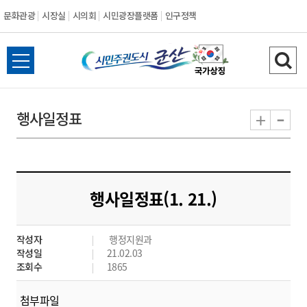
문화관광
시장실
시의회
시민광장플랫폼
인구정책
시
전
검
민
체
색
메
하
-
+
행사일정표
주
뉴
기
열
권
기
도
행사일정표(1. 21.)
시
작성자
행정지원과
군
작성일
21.02.03
조회수
1865
산
첨부파일