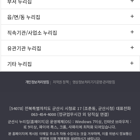
부서 누리집
읍/면/동 누리집
직속기관/사업소 누리집
유관기관 누리집
기타 누리집
개인정보처리방침
저작권 정책
영상정보처리기기운영·관리방침
[54078] 전북특별자치도 군산시 시청로 17 (조촌동, 군산시청) 대표전화
063-454-4000 (정규업무시간 외 당직실 연결)
군산시 누리집(홈페이지)은 운영체제(OS)：Windows 7이상, 인터넷 브라우저：
IE 9이상, 파이어 폭스, 크롬, 사파리에 최적화 되어있습니다.
본 홈페이지에 게시된 이메일 주소가 자동 수집되는 것을 거부하며, 이를 위반시 정보통신
망법에 의해 처벌됨을 유념하시기 바랍니다.