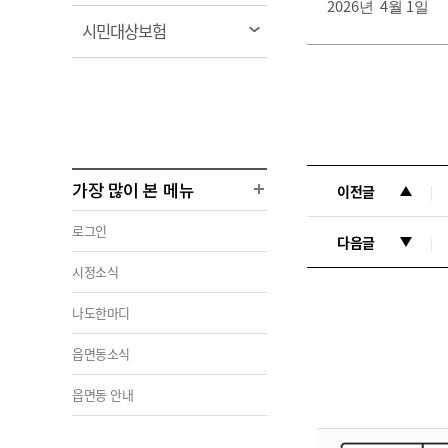
림
2026
4
1
년
월
일
열
시민대상보험
림
가장 많이 본 메뉴
이전글
로그인
다음글
시정소식
나도한마디
읍면동소식
읍면동 안내