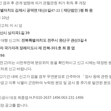
기부자 예우제
 경과 후 관계 법령에 의거 관할관청 허가 취득 후 개장
기부자 명예의 전당
(
)
별자치도
김제시 공덕면 대산
2
길
47-22
재단법인
평 화 원
기금사업
10
후
년
군산시 답례품
:
신고처
이 시 성
고향사랑기부제 소식
1
39
산시 상지곡
길
:
3
4
 대행 신고처
전북특별자치도 전주시 완산구 관선
길
-301
자 국가자격 장례지도사 제 전북
호 최 종 엽
496
)
연고
자는 사전부전에 분묘위치 등을 확인하시고 신고 시에는 매장된
.
고처로 신고 바랍니다
공고기간 내에 신고가 없을 경우 무연분묘로 간주하여
「
장사 등에 관한 
공고 이후 식별이 곤란하여 누락된 분묘 및 공사 중 추가로 발견된 분
H.P:010-2637-1496 063-231-1496
공사 대표 최종엽
.
개장 공고를 합니다