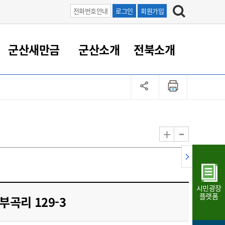
전화번호안내
로그인
회원가입
군산새만금
군산소개
전북소개
정 대응
족관계
부서/업무
RE100의 중심 새만금
도시/공원/주택
산업인프라
정책실명제
토지/건축
읍면동 안내
군산새만금 홍보 영상
조직운영6대지표
농업/축산업
도시재생
지방세
족관계
도시계획/지구단위계획
군산국가산업단지
정책실명제 안내
지방세
도시재생사업
민선8기 농업비전/발전방
공무원 정원
향
-
+
공원녹지
군산2국가산업단지
국민신청실명제안내
지방세환급금신청
도시재생(현장)지원센터
과장급이상 상위직 비율
농산물 유통
식
주택
새만금산업단지
정책실명제 중점관리 대상
지방세 상담챗봇
도시재생시설 현황
공무원 1인당 주민수
가축방역
자료실
자유무역지역
도시재생 공지/행사
현장공무원 비율
동물복지
지방산업단지
재정규모대비 인건비운영
시민광장
농공단지
실국본부수
플랫폼
부곡리 129-3
림 서비
산업단지 지도
내고장 알리미
구
항만/여객/공항/철도/컨벤