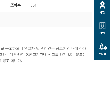
개
재정정보 공개
공공저작물
션
조회수
554
시민
통계정보
행정규제개혁
소상공인 지원
민방위/재난안전
시스템
행정규제개혁안내
고유가 피해지원금
민방위
규제신문고
군산사랑배달 배달의명수
기업
재난안전
규제입증요청
카드수수료 지원
풍수해보험
사
규제정보포털
소상공인지원
장을 공고하오니 연고자 및 관리인은 공고기간 내에 아래
재해예방
관광객
고하시기 바라며 동공고기간내 신고를 하지 않는 분묘는
관련기관 안내
.
을 공고 합니다
군산시착한가격업소
시민대상보험
통계
영조물 배상보험
인 현황
군산시민 안전보험
군산시민 자전거보험
군산 상품
농업인안전보험 농가부담
 가이드북
금 지원사업