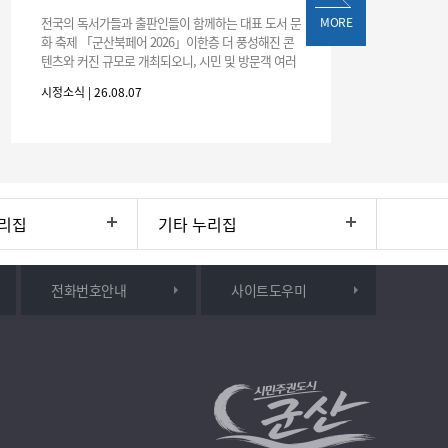
전국의 독서가들과 출판인들이 함께하는 대표 도서 문
MORE
화 축제 「군산북페어 2026」이한층 더 풍성해진 콘
텐츠와 커진 규모로 개최되오니, 시민 및 방문객 여러
분의 많은 관심과 참여 바랍니다.□ 행사 개요행사 기
시정소식 | 26.08.07
간: 2026. 8. 28.
리집
기타 누리집
전화번호안내
사이트도우미