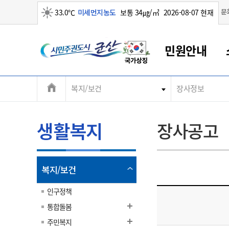
맑음
문
33.0℃
미세먼지농도
보통 34㎍/㎥
2026-08-07 현재
시
민원안내
민
전
복지/보건
장사정보
군산새만금
민원안내
소통참여
생활복지
경제산업
정보공개
군산소개
전북소개
주
군산에서 시작되는 새만금
전북특별자치도 소개
군산사랑상품권
민원창구안내
정보공개제도
복지/보건
시정알림
군산시 비전
체
권
민원이용안내
시정소식
인구정책
상품권 안내
제도안내
전북특별자치도란?
메
생활복지
장사공고
민원수수료
시험/채용
통합돌봄
상품권 공지사항
비공개대상정보
전북특별자치도 용어 Q&A
뉴
도
종합민원창구
보도자료
주민복지
상품권 Q&A
불복구제절차
자료실
시
아름다운 배려창구
행사안내
아동/청소년
상품권 이용규약
수수료
열
복지/보건
홍보영상 게시판
토지정보민원창구
행사일정표
여성/가족
판매대행점 조회
정보공개서식
림
군
대표전화
대표전화
대표전화
대표전화
대표전화
대표전화
대표전화
대표전화
063-454-4000
063-454-4000
063-454-4000
063-454-4000
063-454-4000
063-454-4000
063-454-4000
063-454-4000
인구정책
무인민원발급기
교육안내
노인복지
지류상품권 재고조회
통합돌봄
산
보건소식
장애인복지
부서 및 담당자 연락처
부서 및 담당자 연락처
부서 및 담당자 연락처
부서 및 담당자 연락처
부서 및 담당자 연락처
부서 및 담당자 연락처
부서 및 담당자 연락처
부서 및 담당자 연락처
주민복지
고시공고
사회서비스(바우처)