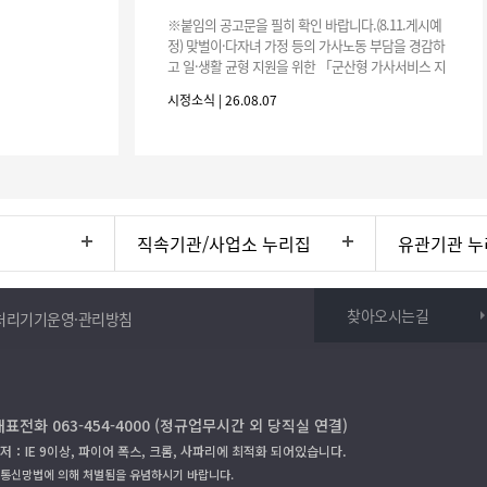
※붙임의 공고문을 필히 확인 바랍니다.(8.11.게시예
정) 맞벌이·다자녀 가정 등의 가사노동 부담을 경감하
고 일·생활 균형 지원을 위한 「군산형 가사서비스 지
원사업」하반기 이용자를 다음과 같이 추가 모집하오
시정소식 | 26.08.07
니 많은 참여 바랍니다. 1
직속기관/사업소 누리집
유관기관 누
찾아오시는길
처리기기운영·관리방침
대표전화 063-454-4000 (정규업무시간 외 당직실 연결)
저：IE 9이상, 파이어 폭스, 크롬, 사파리에 최적화 되어있습니다.
보통신망법에 의해 처벌됨을 유념하시기 바랍니다.