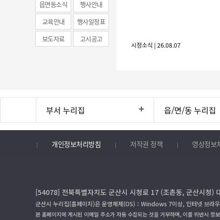
(municipal
읍면동소식
행사안내
news)
교육안내
행사일정표
보도자료
고시공고
시정소식 | 26.08.07
부서 누리집
읍/면/동 누리집
개인정보처리방침
저작권 정책
영상정보
[54078] 전북특별자치도 군산시 시청로 17 (조촌동, 군산시청) 
군산시 누리집(홈페이지)은 운영체제(OS)：Windows 7이상, 인터넷 브라우
본 홈페이지에 게시된 이메일 주소가 자동 수집되는 것을 거부하며, 이를 위반시 정