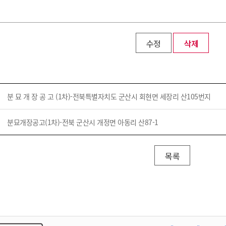
수정
삭제
분 묘 개 장 공 고 (1차)-전북특별자치도 군산시 회현면 세장리 산105번지
분묘개장공고(1차)-전북 군산시 개정면 아동리 산87-1
목록