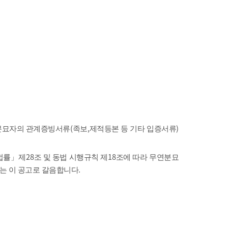
농기계 종합보험
(
,
)
 분묘자의 관계증빙서류
족보
제적등본 등 기타 입증서류
28
18
법률
」
제
조 및 동법 시행규칙 제
조에 따라 무연분묘
.
묘는 이 공고로 갈음합니다