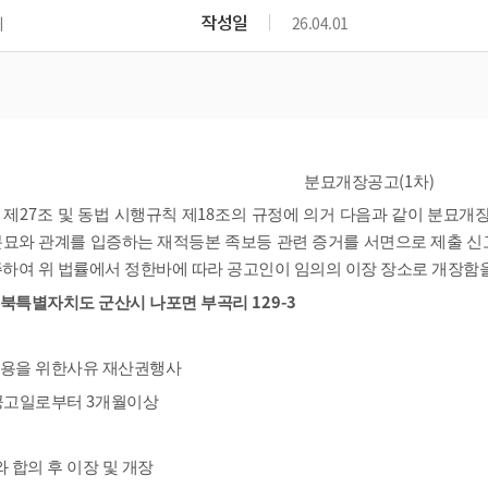
위원회 현황
공공데이터 개방
업무추진비공
군산시 무상교통
작성일
지
26.04.01
공부의 명수
정부24
위원회 명단공개
공공데이터 개방
예산/재정
법률정보
국민신문고
건설
부동산
에너지
환경
청소
위생
위원회 회의록 공개
공공데이터 수요조사
민원편람/서식
한눈에 서비스
전자가족관계등록
예산안내
조례규칙 입법예고
경제동향
도로/가로등
부동산 정보
태양광
환경선언문
청소정보
공중위생
재정공시
조례규칙 입법예고(구)
물가정보
자전거
주소/건축/지적/지리정보
가스/석유
인터넷등기소
환경기본정보
대형폐기물 배출신고
위생용품 제조업
결산보고서
법률정보 관련사이트
사회조사
(1
)
조상땅찾기
분묘개장공고
차
국세청홈택스
화학물질 관리지도
공모사업
생활쓰레기 처리요령
식품위생
중기지방재정계획
사업체조
27
18
 제
조 및 동법 시행규칙 제
조의 규정에 의거 다음과 같이 분묘개
위택스
미세먼지 대응
음식물쓰레기 처리요령
문화 콘텐츠업
투자심사
통계연보
분묘와 관계를 입증하는 재적등본 족보등 관련 증거를 서면으로 제출 신
부동산통합민원
환경영향평가
폐기물 처리시설 현황
하여 위 법률에서 정한바에 따라 공고인이 임의의 이장 장소로 개장함
예산낭비신고
청년통계
체육
공공데이터포털
129-3
석면해체 건축물정보
북특별자치도 군산시 나포면 부곡리
보조금 부정수급 신고
주민등록
새올전자민원창구
체육시설 안내
환경오염업소 공개
공유재산
체류외국
군산시체육회
용을 위한사유 재산권행사
환경 관련사이트
재정용어사전
3
생활체육 공지
공고일로부터
개월이상
군산시 고향사랑기부제
고향사랑기부제 소개
군산상품
 합의 후 이장 및 개장