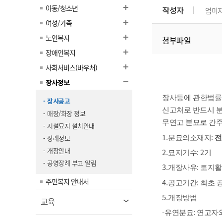
계약정보공개
아동/청소년
작성자
엄미
전화번호안내
전화번호안내
전화번호안내
전화번호안내
전화번호안내
전화번호안내
전화번호안내
전화번호안내
군산시보
장사정보
여성/가족
입찰/계약정보
읍면동소식
주민복지 안내서
주요시책
수산업
찾아오시는길
찾아오시는길
찾아오시는길
찾아오시는길
찾아오시는길
찾아오시는길
찾아오시는길
찾아오시는길
노인복지
첨부파일
용역과제
민원편의제도
웹진 열린군산
시정계획
어업현황
장애인복지
타기관소식
민원 1회방문 처리제
주요업무
수산물 안전정보
사회서비스(바우처)
어디서나 민원처리제
시정백서
장사정보
군산수산물 소비촉진행사
상품권 구매 사용 및 관리
사전심사 청구제도
군산 특화 수산물
장사등에 관한법률
- 장사공고
민원인 후견인제
신고처로 반드시 
- 매장/화장 정보
무연고 분묘로 간주
복합민원 상담예약제
- 시설묘지 설치안내
1.
:
- 장례정보
분묘의소재지
전
폐업신고 원스톱서비스
- 개장안내
2.
: 2
묘지기수
기
납세자 보호관제도
- 공영장례 부고 알림
3.
:
개장사유
토지활
『안심상속』 원스톱 서비
주민복지 안내서
스
4.
:
공고기간
최초 
5.
개장방법
열
교육
-
:
림
유연분묘
연고자와