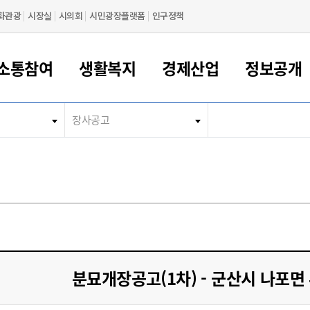
화관광
시장실
시의회
시민광장플랫폼
인구정책
소통참여
생활복지
경제산업
정보공개
장사공고
새만금 해양거점도시 군산
정보공개 목록/청구
시민참여서비스
여권 민원
기업지원
교육
군산시 소개
군산시 관할권 주요논리
각종 신고/민원
사전정보공표
일자리/창업
차량 민원
상하수도
시청안내
새만금 관할구역 결
주민등록/인감/가
교통안내
기업목록
인사운영
SNS소식
여권발급안내
시민광장플랫폼
교육지원
투자기업 인센티브
정보공개 목록/청구
군산 현황
차량등록사업소 안내
하수도 계획
군산시 명장
사전정보공표
청사종합안내
주민등록/인감/가
시내버스
일반기업 목록
2022년도 통계
조직도
여권 서식
시장에게 바란다
평생교육
기업지원정책
군산의 역사
차량 신규/이전 등록
상수도시설
구인구직
수시공표
전화번호안내
각종서식
택시
사회적경제기업
2023년도 통계
업무
나의민원
학자금대출이자지원
경제 공지/서식
수상현황
저당권 설정/말소 등록
수질검사
청년뜰(청년센터/창업센터)
부서별 팩스번호
시외버스/고속버스
공장 검색
2024년도 통계
부서소
나도한마디
우리아이 꿈탐험 지원사업
기업애로해소SOS
자연지리특성
등록원부 열람/발급
상수도/하수도 요금
시청 오시는 길
철도/항공
2025년도 통계
부서별 
군산시사회적경제지원센터
칭찬합시다
시민정보화교육
강소연구개발특구
행정구역/행정지도
자동차 등록 서식
요금조회납부시스템
여객선
설문조사
부모학교예약시스템
자매결연/국제협력 도시
자동차 과태료 조회 및 납부
공공하수처리시설
교통 관련사이트
일자리 지원사업
분묘개장공고(1차) - 군산시 나포면 
자원봉사참여
군산어린이시청
군산의 상징
자동차 정기(종합)검사 기
주정차단속 문자알
일자리지원센터
간조회 및 검사예약
스
전자민원창
적극행정
디지털배움터