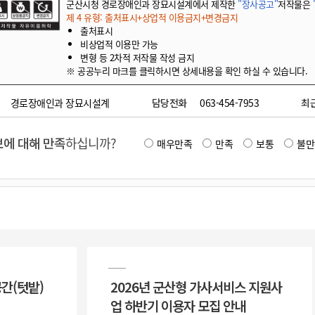
군산시청 경로장애인과 장묘시설계에서 제작한
"장사공고"
저작물은
제 4 유형: 출처표시+상업적 이용금지+변경금지
출처표시
비상업적 이용만 가능
변형 등 2차적 저작물 작성 금지
※ 공공누리 마크를 클릭하시면 상세내용을 확인 하실 수 있습니다.
경로장애인과 장묘시설계
담당전화
063-454-7953
최
에 대해 만족
하십니까?
매우만족
만족
보통
불만
공간(텃밭)
2026년 군산형 가사서비스 지원사
업 하반기 이용자 모집 안내