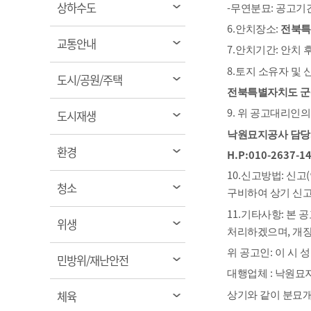
열
상하수도
-
:
무연분묘
공고기간
림
6.
:
안치장소
전북특
열
교통안내
7.
:
안치기간
안치 
림
8.
토지 소유자 및 
열
도시/공원/주택
전북특별자치도 군
림
9.
열
도시재생
위 공고대리인의
림
낙원묘지공사 담당
열
환경
H.P:010-2637-1
림
10.
:
(
신고방법
신고
열
청소
구비하여 상기 신
림
11.
:
기타사항
본 
열
위생
,
처리하겠으며
개장
림
:
위 공고인
이 시 성
열
민방위/재난안전
:
림
대행업체
낙원묘지
열
체육
상기와 같이 분묘