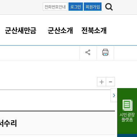
전화번호안내
로그인
회원가입
군산새만금
군산소개
전북소개
정 대응
족관계
부서/업무
RE100의 중심 새만금
도시/공원/주택
산업인프라
정책실명제
토지/건축
읍면동 안내
군산새만금 홍보 영상
조직운영6대지표
농업/축산업
도시재생
지방세
족관계
도시계획/지구단위계획
군산국가산업단지
정책실명제 안내
지방세
도시재생사업
민선8기 농업비전/발전방
공무원 정원
향
-
+
공원녹지
군산2국가산업단지
국민신청실명제안내
지방세환급금신청
도시재생(현장)지원센터
과장급이상 상위직 비율
농산물 유통
식
주택
새만금산업단지
정책실명제 중점관리 대상
지방세 상담챗봇
도시재생시설 현황
공무원 1인당 주민수
가축방역
자료실
자유무역지역
도시재생 공지/행사
현장공무원 비율
동물복지
지방산업단지
재정규모대비 인건비운영
시민광장
농공단지
실국본부수
플랫폼
 서수리
림 서비
산업단지 지도
내고장 알리미
구
항만/여객/공항/철도/컨벤