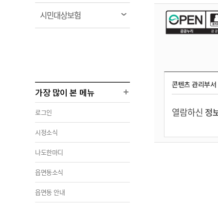
림
열
시민대상보험
림
콘텐츠 관리부서
가장 많이 본 메뉴
열람하신
정보
로그인
시정소식
나도한마디
읍면동소식
읍면동 안내