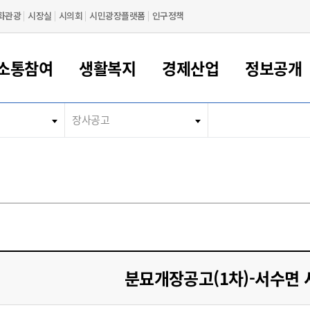
화관광
시장실
시의회
시민광장플랫폼
인구정책
소통참여
생활복지
경제산업
정보공개
장사공고
새만금 해양거점도시 군산
정보공개 목록/청구
시민참여서비스
여권 민원
기업지원
교육
군산시 소개
군산시 관할권 주요논리
각종 신고/민원
사전정보공표
일자리/창업
차량 민원
상하수도
시청안내
새만금 관할구역 결
주민등록/인감/가
교통안내
기업목록
인사운영
SNS소식
여권발급안내
시민광장플랫폼
교육지원
투자기업 인센티브
정보공개 목록/청구
군산 현황
차량등록사업소 안내
하수도 계획
군산시 명장
사전정보공표
청사종합안내
주민등록/인감/가
시내버스
일반기업 목록
2022년도 통계
조직도
여권 서식
시장에게 바란다
평생교육
기업지원정책
군산의 역사
차량 신규/이전 등록
상수도시설
구인구직
수시공표
전화번호안내
각종서식
택시
사회적경제기업
2023년도 통계
업무
나의민원
학자금대출이자지원
경제 공지/서식
수상현황
저당권 설정/말소 등록
수질검사
청년뜰(청년센터/창업센터)
부서별 팩스번호
시외버스/고속버스
공장 검색
2024년도 통계
부서소
나도한마디
우리아이 꿈탐험 지원사업
기업애로해소SOS
자연지리특성
등록원부 열람/발급
상수도/하수도 요금
시청 오시는 길
철도/항공
2025년도 통계
부서별 
군산시사회적경제지원센터
칭찬합시다
시민정보화교육
강소연구개발특구
행정구역/행정지도
자동차 등록 서식
요금조회납부시스템
여객선
설문조사
부모학교예약시스템
자매결연/국제협력 도시
자동차 과태료 조회 및 납부
공공하수처리시설
교통 관련사이트
일자리 지원사업
분묘개장공고(1차)-서수면
자원봉사참여
군산어린이시청
군산의 상징
자동차 정기(종합)검사 기
주정차단속 문자알
일자리지원센터
간조회 및 검사예약
스
전자민원창
적극행정
디지털배움터