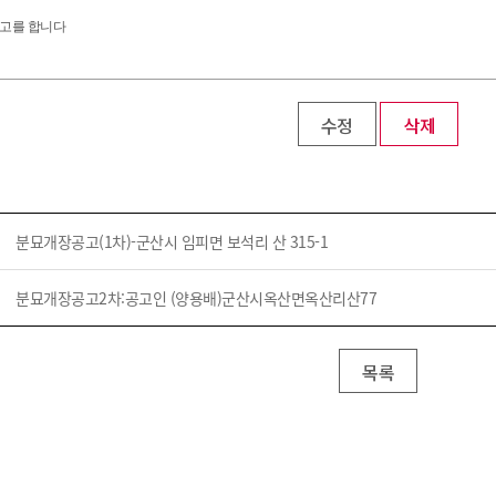
기부자 예우제
고를 합니다
기부자 명예의 전당
기금사업
군산시 답례품
수정
삭제
고향사랑기부제 소식
분묘개장공고(1차)-군산시 임피면 보석리 산 315-1
분묘개장공고2차:공고인 (양용배)군산시옥산면옥산리산77
목록