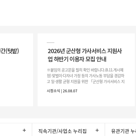
공간(텃밭)
2026년 군산형 가사서비스 지원사
업 하반기 이용자 모집 안내
※붙임의 공고문을 필히 확인 바랍니다.(8.11.게시예
정) 맞벌이·다자녀 가정 등의 가사노동 부담을 경감하
고 일·생활 균형 지원을 위한 「군산형 가사서비스 지
원사업」하반기 이용자를 다음과 같이 추가 모집하오
시정소식 | 26.08.07
니 많은 참여 바랍니다. 1
직속기관/사업소 누리집
유관기관 누