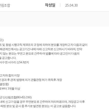
위원회 현황
공공데이터 개방
업무추진비공
군산시 무상교통
작성일
산림조합
25.04.30
공부의 명수
정부24
위원회 명단공개
공공데이터 개방
예산/재정
법률정보
국민신문고
건설
부동산
에너지
환경
청소
위생
위원회 회의록 공개
공공데이터 수요조사
민원편람/서식
한눈에 서비스
전자가족관계등록
예산안내
조례규칙 입법예고
경제동향
도로/가로등
부동산 정보
태양광
환경선언문
청소정보
공중위생
재정공시
조례규칙 입법예고(구)
물가정보
자전거
주소/건축/지적/지리정보
가스/석유
인터넷등기소
환경기본정보
대형폐기물 배출신고
위생용품 제조업
결산보고서
법률정보 관련사이트
사회조사
차
)
조상땅찾기
국세청홈택스
화학물질 관리지도
공모사업
생활쓰레기 처리요령
식품위생
조 및 동법 시행규칙 제
18
조의 규정에 의하여 분묘를 개장하고자 다음과 같이
중기지방재정계획
사업체조
위택스
이해관계인께서는 공고기간 내에 아래 신고처로 신고하시기 바라며
,
만약
미세먼지 대응
음식물쓰레기 처리요령
문화 콘텐츠업
지 않는 분묘는 무연고 분묘로 간주하여 법률에 따라 공고인이 다음의
투자심사
통계연보
부동산통합민원
을 공고합니다
.
환경영향평가
폐기물 처리시설 현황
예산낭비신고
청년통계
서수면 서수리 산54-3번지
체육
공공데이터포털
석면해체 건축물정보
보조금 부정수급 신고
주민등록
새올전자민원창구
체육시설 안내
환경오염업소 공개
고자와 합의 이장
공유재산
체류외국
 경과 후 관계 법령에 의거 관할관청 허가 취득후 개장
군산시체육회
환경 관련사이트
재정용어사전
 결정함)
로부터
3
개월 이상
생활체육 공지
군산시 고향사랑기부제
군산산림조합(063-452-2161)
고향사랑기부제 소개
군산상품
 내에 신고가 없을 경우 무연분묘로 간주하여 처리하겠으며
,
개장공고 이후
 분묘 및 공사 중 추가로 발견된 분묘는 이 공고로 갈음합니다
.