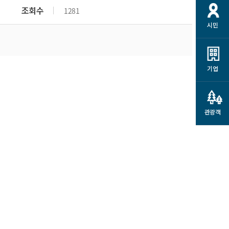
개
재정정보 공개
공공저작물
션
조회수
1281
시민
통계정보
행정규제개혁
소상공인 지원
민방위/재난안전
시스템
행정규제개혁안내
고유가 피해지원금
민방위
규제신문고
군산사랑배달 배달의명수
기업
재난안전
규제입증요청
카드수수료 지원
풍수해보험
사
규제정보포털
소상공인지원
재해예방
관광객
관련기관 안내
군산시착한가격업소
시민대상보험
통계
영조물 배상보험
인 현황
군산시민 안전보험
군산시민 자전거보험
군산 상품
농업인안전보험 농가부담
 가이드북
금 지원사업