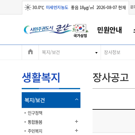
맑음
문
30.0℃
미세먼지농도
좋음 18㎍/㎥
2026-08-07 현재
시
민원안내
민
전
복지/보건
장사정보
군산새만금
민원안내
소통참여
생활복지
경제산업
정보공개
군산소개
전북소개
주
군산에서 시작되는 새만금
전북특별자치도 소개
군산사랑상품권
민원창구안내
정보공개제도
복지/보건
시정알림
군산시 비전
체
권
민원이용안내
시정소식
인구정책
상품권 안내
제도안내
전북특별자치도란?
메
생활복지
장사공고
민원수수료
시험/채용
통합돌봄
상품권 공지사항
비공개대상정보
전북특별자치도 용어 Q&A
뉴
도
종합민원창구
보도자료
주민복지
상품권 Q&A
불복구제절차
자료실
시
아름다운 배려창구
행사안내
아동/청소년
상품권 이용규약
수수료
열
복지/보건
홍보영상 게시판
토지정보민원창구
행사일정표
여성/가족
판매대행점 조회
정보공개서식
림
군
대표전화
대표전화
대표전화
대표전화
대표전화
대표전화
대표전화
대표전화
063-454-4000
063-454-4000
063-454-4000
063-454-4000
063-454-4000
063-454-4000
063-454-4000
063-454-4000
인구정책
무인민원발급기
교육안내
노인복지
지류상품권 재고조회
통합돌봄
산
보건소식
장애인복지
부서 및 담당자 연락처
부서 및 담당자 연락처
부서 및 담당자 연락처
부서 및 담당자 연락처
부서 및 담당자 연락처
부서 및 담당자 연락처
부서 및 담당자 연락처
부서 및 담당자 연락처
주민복지
고시공고
사회서비스(바우처)