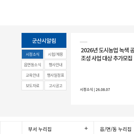
군산시알림
2026년 도시농업 녹색 
시정소식
시험/채용
조성 사업 대상 추가모집
(municipal
읍면동소식
행사안내
news)
교육안내
행사일정표
보도자료
고시공고
시정소식 | 26.08.07
부서 누리집
읍/면/동 누리집