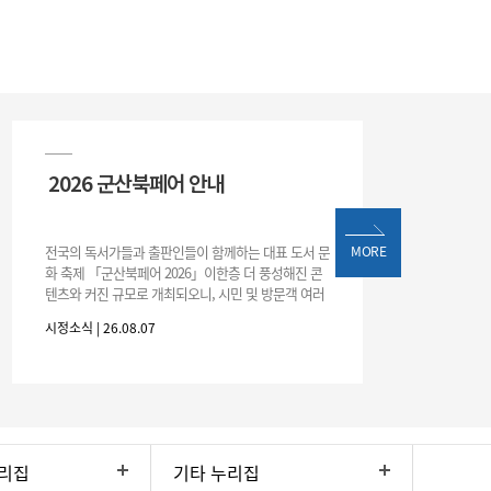
2026 군산북페어 안내
전국의 독서가들과 출판인들이 함께하는 대표 도서 문
MORE
화 축제 「군산북페어 2026」이한층 더 풍성해진 콘
텐츠와 커진 규모로 개최되오니, 시민 및 방문객 여러
분의 많은 관심과 참여 바랍니다.□ 행사 개요행사 기
시정소식 | 26.08.07
간: 2026. 8. 28.
리집
기타 누리집