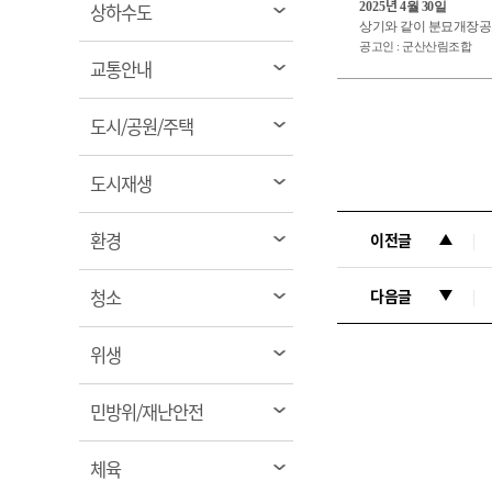
년
열
상하수도
2025
4
월
30
일
상기와 같이 분묘개장공
림
공고인 : 군산산림조합
열
교통안내
림
열
도시/공원/주택
림
열
도시재생
림
열
환경
이전글
림
열
청소
다음글
림
열
위생
림
열
민방위/재난안전
림
열
체육