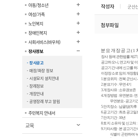
계약정보공개
아동/청소년
작성자
군산
전화번호안내
전화번호안내
전화번호안내
전화번호안내
전화번호안내
전화번호안내
전화번호안내
전화번호안내
군산시보
장사정보
여성/가족
입찰/계약정보
읍면동소식
주민복지 안내서
주요시책
수산업
찾아오시는길
찾아오시는길
찾아오시는길
찾아오시는길
찾아오시는길
찾아오시는길
찾아오시는길
찾아오시는길
노인복지
첨부파일
용역과제
민원편의제도
웹진 열린군산
시정계획
어업현황
장애인복지
타기관소식
민원 1회방문 처리제
주요업무
수산물 안전정보
사회서비스(바우처)
어디서나 민원처리제
시정백서
장사정보
군산수산물 소비촉진행사
분묘개장공고
(1
상품권 구매 사용 및 관리
장사 등에 관한법률 제
27
사전심사 청구제도
군산 특화 수산물
- 장사공고
공고하오니
,
연고자 및 
민원인 후견인제
공고기간 내에 신고를 하
- 매장/화장 정보
이장장소로 임의 개장함
복합민원 상담예약제
- 시설묘지 설치안내
1.
분묘위치
:
전북 군산시 
2.
분묘기수
:
무연
4
기
- 장례정보
폐업신고 원스톱서비스
3.
개장사유
:
소유권보존
- 개장안내
4.
개장방법
:
유연분묘
-
연
납세자 보호관제도
- 공영장례 부고 알림
무연분묘
-
공고기간
『안심상속』 원스톱 서비
5.
안치장소
: 납골당(차후
주민복지 안내서
스
6.
공고기간
:
최초 공고일
7.
안치기간
: 10
년
8.
토지 소유자 및 신고처
:
열
교육
9.
기타사항
:
본 공고기간
림
식별이 곤란하여 누락된