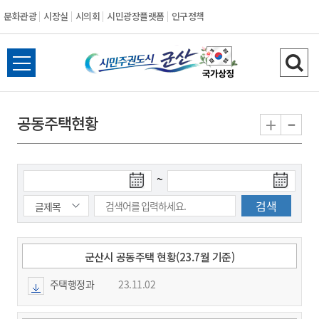
문화관광
시장실
시의회
시민광장플랫폼
인구정책
시
전
검
민
체
색
메
하
-
+
공동주택현황
주
뉴
기
열
권
기
검
검
~
도
색
색
시
종
시
작
료
일
일
군
군산시 공동주택 현황(23.7월 기준)
주택행정과
23.11.02
산