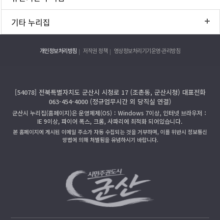
기타 누리집
개인정보처리방침
저작권 정책
영상정보처리기기운영·관리방침
[54078] 전북특별자치도 군산시 시청로 17 (조촌동, 군산시청) 대표전화
063-454-4000 (정규업무시간 외 당직실 연결)
군산시 누리집(홈페이지)은 운영체제(OS)：Windows 7이상, 인터넷 브라우저：
IE 9이상, 파이어 폭스, 크롬, 사파리에 최적화 되어있습니다.
본 홈페이지에 게시된 이메일 주소가 자동 수집되는 것을 거부하며, 이를 위반시 정보통신
망법에 의해 처벌됨을 유념하시기 바랍니다.