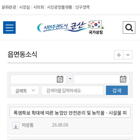
문화관광
시장실
시의회
시민광장플랫폼
인구정책
시
전
검
민
체
색
메
하
-
+
읍면동소식
주
뉴
기
열
권
기
검
검
~
도
색
색
시
종
시
작
료
일
일
군
폭염특보 확대에 따른 농업인 안전관리 및 농작물ㆍ시설물 피
해 예방 안내
미성동
26.08.06
산