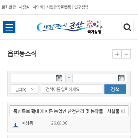
문화관광
시장실
시의회
시민광장플랫폼
인구정책
시
전
검
민
체
색
메
하
-
+
읍면동소식
주
뉴
기
열
권
기
검
검
~
도
색
색
시
종
시
작
료
일
일
군
폭염특보 확대에 따른 농업인 안전관리 및 농작물ㆍ시설물 피
해 예방 안내
미성동
26.08.06
산