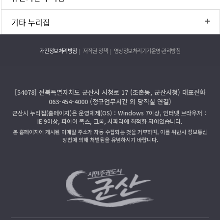
기타 누리집
개인정보처리방침
저작권 정책
영상정보처리기기운영·관리방침
[54078] 전북특별자치도 군산시 시청로 17 (조촌동, 군산시청) 대표전화
063-454-4000 (정규업무시간 외 당직실 연결)
군산시 누리집(홈페이지)은 운영체제(OS)：Windows 7이상, 인터넷 브라우저：
IE 9이상, 파이어 폭스, 크롬, 사파리에 최적화 되어있습니다.
본 홈페이지에 게시된 이메일 주소가 자동 수집되는 것을 거부하며, 이를 위반시 정보통신
망법에 의해 처벌됨을 유념하시기 바랍니다.