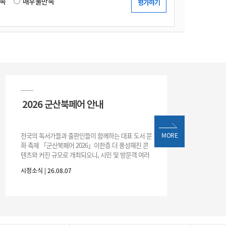
족
매우불만족
2026 군산북페어 안내
전국의 독서가들과 출판인들이 함께하는 대표 도서 문
MORE
화 축제 「군산북페어 2026」이한층 더 풍성해진 콘
텐츠와 커진 규모로 개최되오니, 시민 및 방문객 여러
분의 많은 관심과 참여 바랍니다.□ 행사 개요행사 기
시정소식 | 26.08.07
간: 2026. 8. 28.