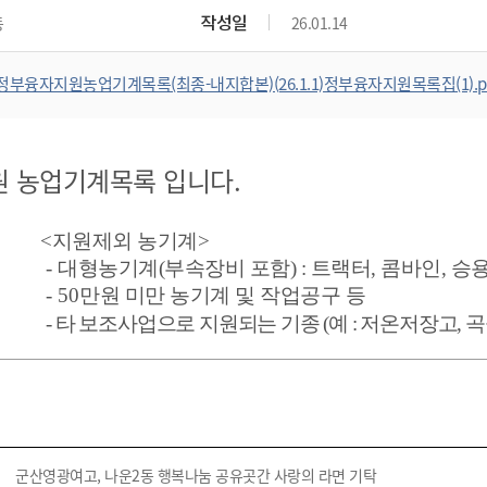
위원회 현황
공공데이터 개방
업무추진비공
군산시 무상교통
작성일
동
26.01.14
공부의 명수
정부24
위원회 명단공개
공공데이터 개방
예산/재정
법률정보
국민신문고
건설
부동산
에너지
정부융자지원농업기계목록(최종-내지합본)(26.1.1)정부융자지원목록집(1).p
환경
청소
위생
위원회 회의록 공개
공공데이터 수요조사
민원편람/서식
한눈에 서비스
전자가족관계등록
예산안내
조례규칙 입법예고
경제동향
도로/가로등
부동산 정보
태양광
환경선언문
청소정보
공중위생
재정공시
조례규칙 입법예고(구)
물가정보
자전거
주소/건축/지적/지리정보
가스/석유
인터넷등기소
환경기본정보
대형폐기물 배출신고
위생용품 제조업
 농업기계목록 입니다.
결산보고서
법률정보 관련사이트
사회조사
조상땅찾기
국세청홈택스
화학물질 관리지도
공모사업
생활쓰레기 처리요령
식품위생
중기지방재정계획
사업체조
위택스
미세먼지 대응
음식물쓰레기 처리요령
문화 콘텐츠업
<지원제외 농기계>
투자심사
통계연보
부동산통합민원
-
대형농기계(부속장비 포함) : 트랙터, 콤바인, 
환경영향평가
폐기물 처리시설 현황
예산낭비신고
청년통계
체육
공공데이터포털
- 50
만원 미만 농기계 및 작업공구 등
석면해체 건축물정보
보조금 부정수급 신고
주민등록
-
타 보조사업으로 지원되는 기종
(예 :
저온저장고
새올전자민원창구
,
곡
체육시설 안내
환경오염업소 공개
공유재산
체류외국
군산시체육회
환경 관련사이트
재정용어사전
생활체육 공지
군산시 고향사랑기부제
고향사랑기부제 소개
군산상품
군산영광여고, 나운2동 행복나눔 공유곳간 사랑의 라면 기탁