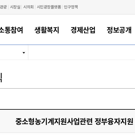
관광
시장실
시의회
시민광장플랫폼
인구정책
소통참여
생활복지
경제산업
정보공개
새만금 해양거점도시 군산
정보공개 목록/청구
시민참여서비스
여권 민원
기업지원
교육
군산시 소개
군산시 관할권 주요논리
각종 신고/민원
사전정보공표
일자리/창업
차량 민원
상하수도
시청안내
새만금 관할구역 결
주민등록/인감/가
교통안내
기업목록
인사운영
SNS소식
여권발급안내
시민광장플랫폼
교육지원
투자기업 인센티브
정보공개 목록/청구
군산 현황
차량등록사업소 안내
하수도 계획
군산시 명장
사전정보공표
청사종합안내
주민등록/인감/가
시내버스
일반기업 목록
2022년도 통계
조직도
식
여권 서식
시장에게 바란다
평생교육
기업지원정책
군산의 역사
차량 신규/이전 등록
상수도시설
구인구직
수시공표
전화번호안내
각종서식
택시
사회적경제기업
2023년도 통계
업무
나의민원
학자금대출이자지원
경제 공지/서식
수상현황
저당권 설정/말소 등록
수질검사
청년뜰(청년센터/창업센터)
부서별 팩스번호
시외버스/고속버스
공장 검색
2024년도 통계
부서소
나도한마디
우리아이 꿈탐험 지원사업
기업애로해소SOS
자연지리특성
등록원부 열람/발급
상수도/하수도 요금
시청 오시는 길
철도/항공
2025년도 통계
부서별 
군산시사회적경제지원센터
칭찬합시다
시민정보화교육
강소연구개발특구
행정구역/행정지도
자동차 등록 서식
요금조회납부시스템
여객선
설문조사
부모학교예약시스템
자매결연/국제협력 도시
자동차 과태료 조회 및 납부
공공하수처리시설
교통 관련사이트
일자리 지원사업
중소형농기계지원사업관련 정부융자지원 
자원봉사참여
군산어린이시청
군산의 상징
자동차 정기(종합)검사 기
주정차단속 문자알
일자리지원센터
간조회 및 검사예약
스
전자민원창
적극행정
디지털배움터