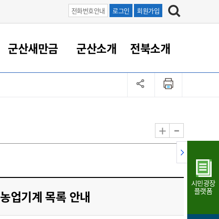
전화번호안내
로그인
회원가입
군산새만금
군산소개
전북소개
정 대응
족관계
부서/업무
RE100의 중심 새만금
도시/공원/주택
산업인프라
정책실명제
토지/건축
읍면동 안내
군산새만금 홍보 영상
조직운영6대지표
농업/축산업
도시재생
지방세
족관계
도시계획/지구단위계획
군산국가산업단지
정책실명제 안내
지방세
도시재생사업
민선8기 농업비전/발전방
공무원 정원
향
-
+
공원녹지
군산2국가산업단지
국민신청실명제안내
지방세환급금신청
도시재생(현장)지원센터
과장급이상 상위직 비율
농산물 유통
식
주택
새만금산업단지
정책실명제 중점관리 대상
지방세 상담챗봇
도시재생시설 현황
공무원 1인당 주민수
가축방역
자료실
자유무역지역
도시재생 공지/행사
현장공무원 비율
동물복지
지방산업단지
재정규모대비 인건비운영
시민광장
농공단지
실국본부수
플랫폼
농업기계 목록 안내
림 서비
산업단지 지도
내고장 알리미
구
항만/여객/공항/철도/컨벤