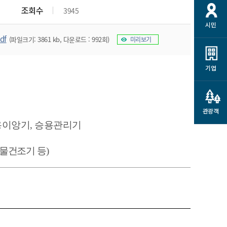
개
재정정보 공개
공공저작물
션
조회수
3945
시민
통계정보
행정규제개혁
소상공인 지원
df
(파일크기: 3861 kb, 다운로드 : 992회)
미리보기
민방위/재난안전
시스템
행정규제개혁안내
고유가 피해지원금
민방위
규제신문고
군산사랑배달 배달의명수
기업
재난안전
규제입증요청
카드수수료 지원
풍수해보험
사
규제정보포털
소상공인지원
재해예방
관광객
관련기관 안내
승용이앙기, 승용관리기
군산시착한가격업소
시민대상보험
통계
물건조기 등
)
영조물 배상보험
인 현황
군산시민 안전보험
군산시민 자전거보험
군산 상품
농업인안전보험 농가부담
 가이드북
금 지원사업