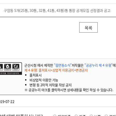
기부자 예우제
기부자 명예의 전당
구암동 5개(25통, 30통, 32통, 41통, 43통)통 통장 공개모집 선정결과 공고
기금사업
군산시 답례품
목록
고향사랑기부제 소식
군산시청 에서 제작한
"읍면동소식"
저작물은
"공공누리 제 4 유형"
에
제 4 유형: 출처표시+상업적 이용금지+변경금지
출처표시
비상업적 이용만 가능
변형 등 2차적 저작물 작성 금지
※ 공공누리 마크를 클릭하시면 상세내용을 확인 하실 수 있습니다.
19-07-22