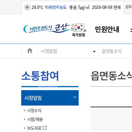
맑음
문화
28.0℃
미세먼지농도
좋음 7㎍/㎥
2026-08-08 현재
시
민원안내
민
전
시정알림
읍면동소식
군산새만금
민원안내
소통참여
생활복지
경제산업
정보공개
군산소개
전북소개
주
군산에서 시작되는 새만금
전북특별자치도 소개
군산사랑상품권
민원창구안내
정보공개제도
복지/보건
시정알림
군산시 비전
체
권
민원이용안내
시정소식
인구정책
상품권 안내
제도안내
전북특별자치도란?
메
소통참여
읍면동소
민원수수료
시험/채용
통합돌봄
상품권 공지사항
비공개대상정보
전북특별자치도 용어 Q&A
뉴
도
종합민원창구
보도자료
주민복지
상품권 Q&A
불복구제절차
자료실
시
아름다운 배려창구
행사안내
아동/청소년
상품권 이용규약
수수료
열
시정알림
홍보영상 게시판
토지정보민원창구
행사일정표
여성/가족
판매대행점 조회
정보공개서식
림
군
대표전화
대표전화
대표전화
대표전화
대표전화
대표전화
대표전화
대표전화
063-454-4000
063-454-4000
063-454-4000
063-454-4000
063-454-4000
063-454-4000
063-454-4000
063-454-4000
시정소식
무인민원발급기
교육안내
노인복지
지류상품권 재고조회
시험/채용
산
보건소식
장애인복지
부서 및 담당자 연락처
부서 및 담당자 연락처
부서 및 담당자 연락처
부서 및 담당자 연락처
부서 및 담당자 연락처
부서 및 담당자 연락처
부서 및 담당자 연락처
부서 및 담당자 연락처
보도자료
고시공고
사회서비스(바우처)