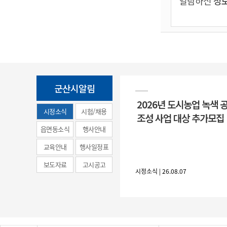
열람하신
정보
군산시알림
2026년 도시농업 녹색 
시정소식
시험/채용
조성 사업 대상 추가모집
(municipal
읍면동소식
행사안내
news)
교육안내
행사일정표
보도자료
고시공고
시정소식 | 26.08.07