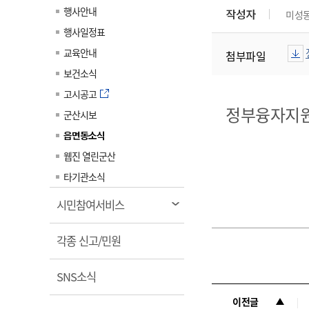
계약정보공개
행사안내
작성자
미성
전화번호안내
전화번호안내
전화번호안내
전화번호안내
전화번호안내
전화번호안내
전화번호안내
전화번호안내
군산시보
장사정보
행사일정표
입찰/계약정보
읍면동소식
주민복지 안내서
주요시책
수산업
찾아오시는길
찾아오시는길
찾아오시는길
찾아오시는길
찾아오시는길
찾아오시는길
찾아오시는길
찾아오시는길
교육안내
첨부파일
용역과제
민원편의제도
웹진 열린군산
시정계획
어업현황
보건소식
타기관소식
민원 1회방문 처리제
주요업무
수산물 안전정보
고시공고
정부융자지원
어디서나 민원처리제
시정백서
군산시보
군산수산물 소비촉진행사
상품권 구매 사용 및 관리
사전심사 청구제도
읍면동소식
군산 특화 수산물
민원인 후견인제
웹진 열린군산
복합민원 상담예약제
타기관소식
폐업신고 원스톱서비스
열
시민참여서비스
납세자 보호관제도
림
열
『안심상속』 원스톱 서비
각종 신고/민원
스
림
열
SNS소식
림
이전글