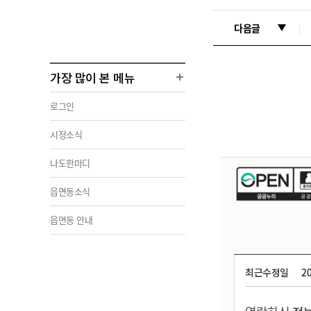
다음글
가장 많이 본 메뉴
로그인
시정소식
나도한마디
읍면동소식
읍면동 안내
최근수정일
20