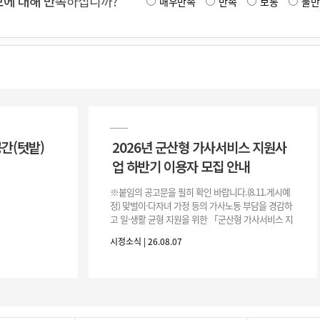
에 대해 만족
하십니까?
매우만족
만족
보통
불만
공간(텃밭)
2026년 군산형 가사서비스 지원사
업 하반기 이용자 모집 안내
※붙임의 공고문을 필히 확인 바랍니다.(8.11.게시예
정) 맞벌이·다자녀 가정 등의 가사노동 부담을 경감하
고 일·생활 균형 지원을 위한 「군산형 가사서비스 지
원사업」하반기 이용자를 다음과 같이 추가 모집하오
시정소식 | 26.08.07
니 많은 참여 바랍니다. 1