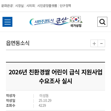
문화관광
시장실
시의회
시민광장플랫폼
인구정책
시
전
검
민
체
색
메
하
-
+
읍면동소식
주
뉴
기
열
권
기
도
2026년 친환경쌀 어린이 급식 지원사업
시
수요조사 실시
군
작성자
미성동
산
작성일
25.10.29
조회수
4229