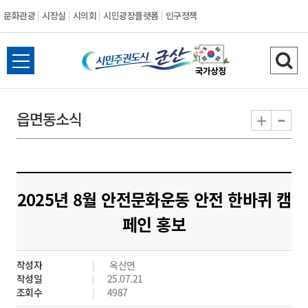
문화관광
시장실
시의회
시민광장플랫폼
인구정책
시
전
검
민
체
색
메
하
-
+
읍면동소식
주
뉴
기
열
권
기
도
2025년 8월 안전문화운동 안전 한바퀴 캠
시
페인 홍보
군
작성자
옥산면
산
작성일
25.07.21
조회수
4987