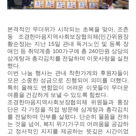
본격적인 무더위가 시작되는 초복을 맞아
,
조촌
동 조경한마음지역사회보장협의체
(
민간위원장
황순정
)
는 지난
15
일 관내 독거노인 및 등록 장
애인 등 취약계층
100
가구에 총
240
만원 상당의
삼계탕과 총각김치를 전달하며 이웃사랑을 실천
했다
.
이번 나눔 행사는 관내 착한가게와 후원자들이
모은 소중한 성금으로 진행되어 의미를 더했다
.
특히 올해도 변함없이 어려운 이웃들이 무더운
여름을 건강하게 보낼 수 있도록 힘썼다
.
조경한마음지역사회보장협의체 위원들과 통장
단은 각 가정을 직접 방문해 삼계탕과 총각김치
를 전달하며 안부를 살폈다
.
단순히 물품을 전하
는 것을 넘어
,
복지 위기가구의 어려움을 공감하
고 정서적인 지지를 제공하는 뜻깊은 시간이었