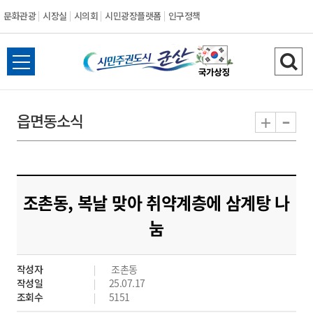
문화관광
시장실
시의회
시민광장플랫폼
인구정책
시
전
검
민
체
색
메
하
-
+
읍면동소식
주
뉴
기
열
권
기
도
조촌동, 복날 맞아 취약계층에 삼계탕 나
시
눔
군
작성자
조촌동
산
작성일
25.07.17
조회수
5151