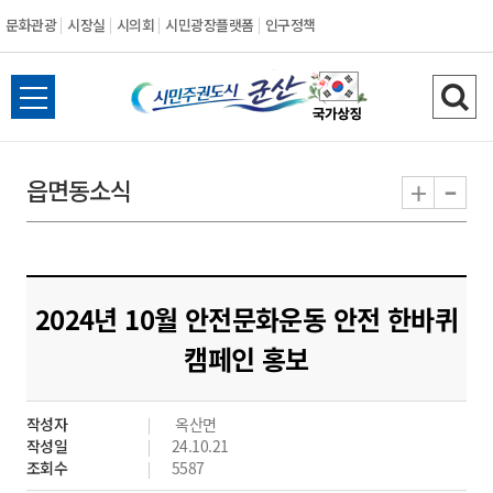
문화관광
시장실
시의회
시민광장플랫폼
인구정책
시
전
검
민
체
색
메
하
-
+
읍면동소식
주
뉴
기
열
권
기
도
2024년 10월 안전문화운동 안전 한바퀴
시
캠페인 홍보
군
작성자
옥산면
산
작성일
24.10.21
조회수
5587