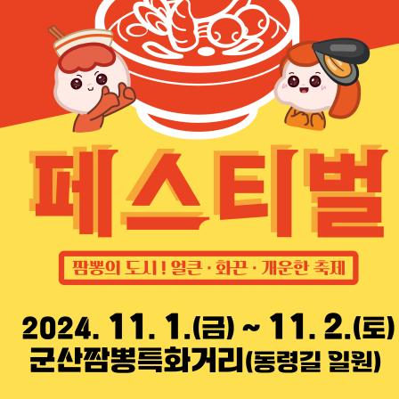
기부자 예우제
기부자 명예의 전당
기금사업
군산시 답례품
고향사랑기부제 소식