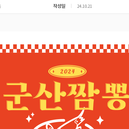
위원회 현황
공공데이터 개방
업무추진비공
군산시 무상교통
작성일
동
24.10.21
공부의 명수
정부24
위원회 명단공개
공공데이터 개방
예산/재정
법률정보
국민신문고
건설
부동산
에너지
환경
청소
위생
위원회 회의록 공개
공공데이터 수요조사
민원편람/서식
한눈에 서비스
전자가족관계등록
예산안내
조례규칙 입법예고
경제동향
도로/가로등
부동산 정보
태양광
환경선언문
청소정보
공중위생
재정공시
조례규칙 입법예고(구)
물가정보
자전거
주소/건축/지적/지리정보
가스/석유
인터넷등기소
환경기본정보
대형폐기물 배출신고
위생용품 제조업
결산보고서
법률정보 관련사이트
사회조사
조상땅찾기
국세청홈택스
화학물질 관리지도
공모사업
생활쓰레기 처리요령
식품위생
중기지방재정계획
사업체조
위택스
미세먼지 대응
음식물쓰레기 처리요령
문화 콘텐츠업
투자심사
통계연보
부동산통합민원
환경영향평가
폐기물 처리시설 현황
예산낭비신고
청년통계
체육
공공데이터포털
석면해체 건축물정보
보조금 부정수급 신고
주민등록
새올전자민원창구
체육시설 안내
환경오염업소 공개
공유재산
체류외국
군산시체육회
환경 관련사이트
재정용어사전
생활체육 공지
군산시 고향사랑기부제
고향사랑기부제 소개
군산상품