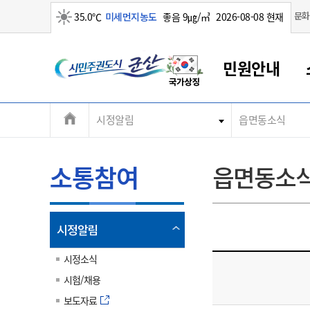
맑음
문화
35.0℃
미세먼지농도
좋음 9㎍/㎥
2026-08-08 현재
시
민원안내
민
전
시정알림
읍면동소식
군산새만금
민원안내
소통참여
생활복지
경제산업
정보공개
군산소개
전북소개
주
군산에서 시작되는 새만금
전북특별자치도 소개
군산사랑상품권
민원창구안내
정보공개제도
복지/보건
시정알림
군산시 비전
체
권
민원이용안내
시정소식
인구정책
상품권 안내
제도안내
전북특별자치도란?
메
소통참여
읍면동소
민원수수료
시험/채용
통합돌봄
상품권 공지사항
비공개대상정보
전북특별자치도 용어 Q&A
뉴
도
종합민원창구
보도자료
주민복지
상품권 Q&A
불복구제절차
자료실
시
아름다운 배려창구
행사안내
아동/청소년
상품권 이용규약
수수료
열
시정알림
홍보영상 게시판
토지정보민원창구
행사일정표
여성/가족
판매대행점 조회
정보공개서식
림
군
대표전화
대표전화
대표전화
대표전화
대표전화
대표전화
대표전화
대표전화
063-454-4000
063-454-4000
063-454-4000
063-454-4000
063-454-4000
063-454-4000
063-454-4000
063-454-4000
시정소식
무인민원발급기
교육안내
노인복지
지류상품권 재고조회
시험/채용
산
보건소식
장애인복지
부서 및 담당자 연락처
부서 및 담당자 연락처
부서 및 담당자 연락처
부서 및 담당자 연락처
부서 및 담당자 연락처
부서 및 담당자 연락처
부서 및 담당자 연락처
부서 및 담당자 연락처
보도자료
고시공고
사회서비스(바우처)