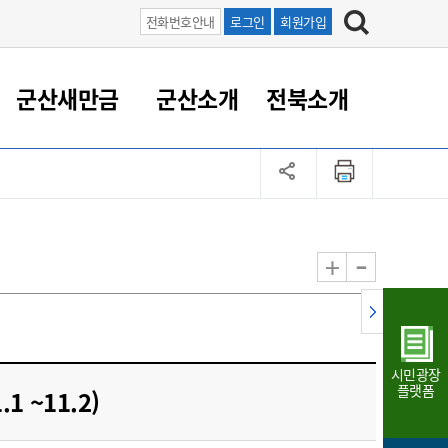
전화번호안내
로그인
회원가입
군산새만금
군산소개
전북소개
정 대응
족관계
부서/업무
RE100의 중심 새만금
도시/공원/주택
산업인프라
정책실명제
토지/건축
읍면동 안내
군산새만금 홍보 영상
조직운영6대지표
농업/축산업
도시재생
지방세
족관계
도시계획/지구단위계획
군산국가산업단지
정책실명제 안내
지방세
도시재생사업
민선8기 농업비전/발전방
공무원 정원
향
-
+
공원녹지
군산2국가산업단지
국민신청실명제안내
지방세환급금신청
도시재생(현장)지원센터
과장급이상 상위직 비율
농산물 유통
식
주택
새만금산업단지
정책실명제 중점관리 대상
지방세 상담챗봇
도시재생시설 현황
공무원 1인당 주민수
가축방역
자료실
자유무역지역
도시재생 공지/행사
현장공무원 비율
동물복지
지방산업단지
재정규모대비 인건비운영
시민광장
농공단지
실국본부수
플랫폼
1 ~11.2)
림 서비
산업단지 지도
내고장 알리미
구
항만/여객/공항/철도/컨벤