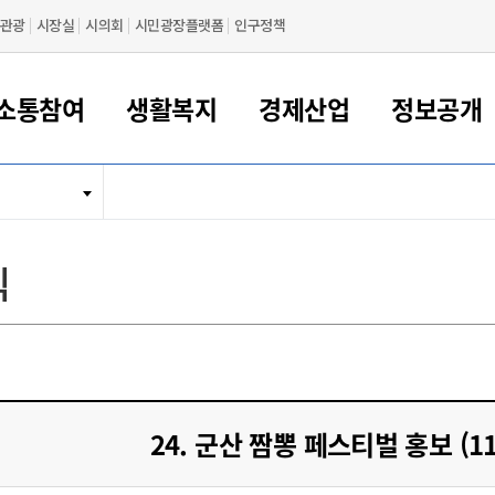
관광
시장실
시의회
시민광장플랫폼
인구정책
소통참여
생활복지
경제산업
정보공개
새만금 해양거점도시 군산
정보공개 목록/청구
시민참여서비스
여권 민원
기업지원
교육
군산시 소개
군산시 관할권 주요논리
각종 신고/민원
사전정보공표
일자리/창업
차량 민원
상하수도
시청안내
새만금 관할구역 결
주민등록/인감/가
교통안내
기업목록
인사운영
SNS소식
여권발급안내
시민광장플랫폼
교육지원
투자기업 인센티브
정보공개 목록/청구
군산 현황
차량등록사업소 안내
하수도 계획
군산시 명장
사전정보공표
청사종합안내
주민등록/인감/가
시내버스
일반기업 목록
2022년도 통계
조직도
식
여권 서식
시장에게 바란다
평생교육
기업지원정책
군산의 역사
차량 신규/이전 등록
상수도시설
구인구직
수시공표
전화번호안내
각종서식
택시
사회적경제기업
2023년도 통계
업무
나의민원
학자금대출이자지원
경제 공지/서식
수상현황
저당권 설정/말소 등록
수질검사
청년뜰(청년센터/창업센터)
부서별 팩스번호
시외버스/고속버스
공장 검색
2024년도 통계
부서소
나도한마디
우리아이 꿈탐험 지원사업
기업애로해소SOS
자연지리특성
등록원부 열람/발급
상수도/하수도 요금
시청 오시는 길
철도/항공
2025년도 통계
부서별 
군산시사회적경제지원센터
칭찬합시다
시민정보화교육
강소연구개발특구
행정구역/행정지도
자동차 등록 서식
요금조회납부시스템
여객선
설문조사
부모학교예약시스템
자매결연/국제협력 도시
자동차 과태료 조회 및 납부
공공하수처리시설
교통 관련사이트
일자리 지원사업
24. 군산 짬뽕 페스티벌 홍보 (11.
자원봉사참여
군산어린이시청
군산의 상징
자동차 정기(종합)검사 기
주정차단속 문자알
일자리지원센터
간조회 및 검사예약
스
전자민원창
적극행정
디지털배움터