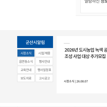
열람하신
정보
군산시알림
2026년 도시농업 녹색 
시정소식
시험/채용
조성 사업 대상 추가모집
(municipal
읍면동소식
행사안내
news)
교육안내
행사일정표
보도자료
고시공고
시정소식 | 26.08.07