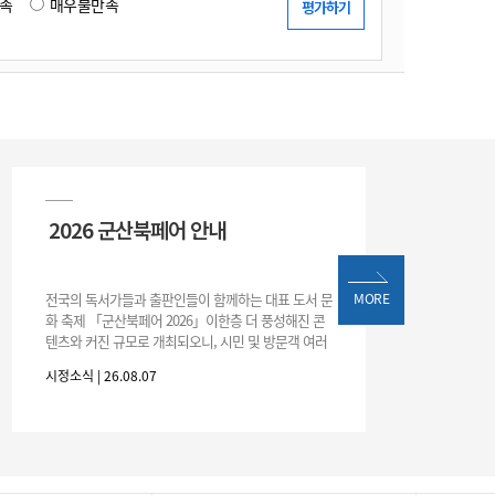
족
매우불만족
2026 군산북페어 안내
전국의 독서가들과 출판인들이 함께하는 대표 도서 문
MORE
화 축제 「군산북페어 2026」이한층 더 풍성해진 콘
텐츠와 커진 규모로 개최되오니, 시민 및 방문객 여러
분의 많은 관심과 참여 바랍니다.□ 행사 개요행사 기
시정소식 | 26.08.07
간: 2026. 8. 28.