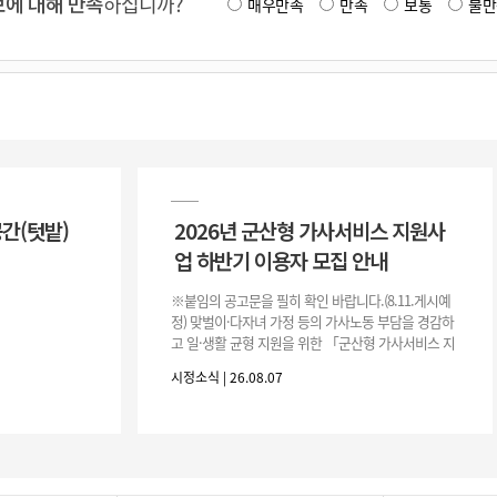
에 대해 만족
하십니까?
매우만족
만족
보통
불만
공간(텃밭)
2026년 군산형 가사서비스 지원사
업 하반기 이용자 모집 안내
※붙임의 공고문을 필히 확인 바랍니다.(8.11.게시예
정) 맞벌이·다자녀 가정 등의 가사노동 부담을 경감하
고 일·생활 균형 지원을 위한 「군산형 가사서비스 지
원사업」하반기 이용자를 다음과 같이 추가 모집하오
시정소식 | 26.08.07
니 많은 참여 바랍니다. 1