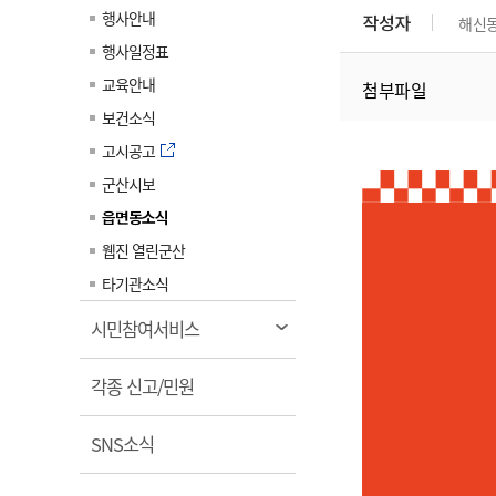
계약정보공개
행사안내
작성자
해신
전화번호안내
전화번호안내
전화번호안내
전화번호안내
전화번호안내
전화번호안내
전화번호안내
전화번호안내
군산시보
장사정보
행사일정표
입찰/계약정보
읍면동소식
주민복지 안내서
주요시책
수산업
찾아오시는길
찾아오시는길
찾아오시는길
찾아오시는길
찾아오시는길
찾아오시는길
찾아오시는길
찾아오시는길
교육안내
첨부파일
용역과제
민원편의제도
웹진 열린군산
시정계획
어업현황
보건소식
타기관소식
민원 1회방문 처리제
주요업무
수산물 안전정보
고시공고
어디서나 민원처리제
시정백서
군산시보
군산수산물 소비촉진행사
상품권 구매 사용 및 관리
사전심사 청구제도
읍면동소식
군산 특화 수산물
민원인 후견인제
웹진 열린군산
복합민원 상담예약제
타기관소식
폐업신고 원스톱서비스
열
시민참여서비스
납세자 보호관제도
림
열
『안심상속』 원스톱 서비
각종 신고/민원
스
림
열
SNS소식
림