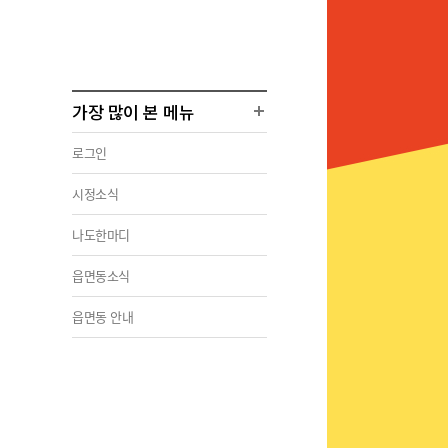
가장 많이 본 메뉴
로그인
시정소식
나도한마디
읍면동소식
읍면동 안내