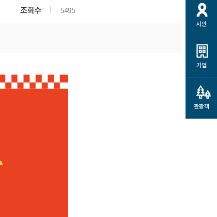
개
재정정보 공개
공공저작물
션
조회수
5495
시민
통계정보
행정규제개혁
소상공인 지원
민방위/재난안전
시스템
행정규제개혁안내
고유가 피해지원금
민방위
규제신문고
군산사랑배달 배달의명수
기업
재난안전
규제입증요청
카드수수료 지원
풍수해보험
사
규제정보포털
소상공인지원
재해예방
관광객
관련기관 안내
군산시착한가격업소
시민대상보험
통계
영조물 배상보험
인 현황
군산시민 안전보험
군산시민 자전거보험
군산 상품
농업인안전보험 농가부담
 가이드북
금 지원사업