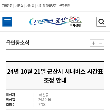
문화관광
시장실
시의회
시민광장플랫폼
인구정책
시
전
검
민
체
색
메
하
-
+
읍면동소식
주
뉴
기
열
권
기
도
24년 10월 21일 군산시 시내버스 시간표
시
조정 안내
군
작성자
해신동
산
작성일
24.10.16
조회수
7733