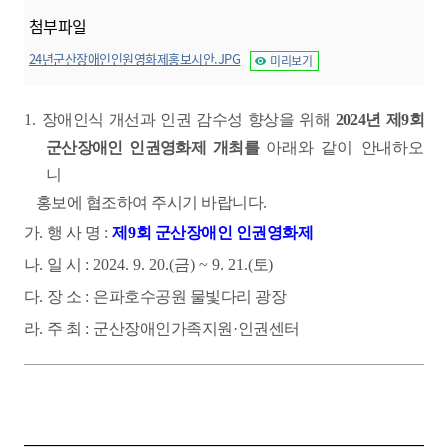
첨부파일
24년군산장애인인원영화제홍보시안.JPG
미리보기
1.
장애인식 개선과 인권 감수성 향상을 위해
2024
년
제
9
회
군산장애인 인권영화제 개최를
아래와 같이 안내하오
니
홍보에 협조하여 주시기 바랍니다
.
가
.
행 사 명
:
제
9
회 군산장애인 인권영화제
나
.
일 시
: 2024. 9. 20.(
금
) ~ 9. 21.(
토
)
다
.
장 소
:
은파호수공원 물빛다리 광장
라
.
주 최
:
군산장애인가족지원
·
인권센터