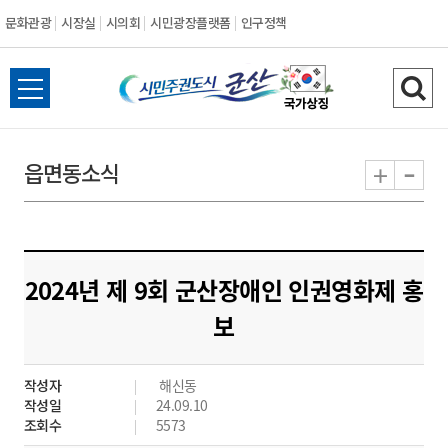
문화관광
시장실
시의회
시민광장플랫폼
인구정책
시
전
검
민
체
색
메
하
-
+
읍면동소식
주
뉴
기
열
권
기
도
2024년 제 9회 군산장애인 인권영화제 홍
시
보
군
작성자
해신동
산
작성일
24.09.10
조회수
5573