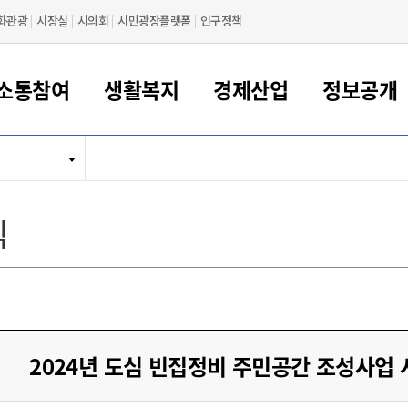
화관광
시장실
시의회
시민광장플랫폼
인구정책
소통참여
생활복지
경제산업
정보공개
새만금 해양거점도시 군산
정보공개 목록/청구
시민참여서비스
여권 민원
기업지원
교육
군산시 소개
군산시 관할권 주요논리
각종 신고/민원
사전정보공표
일자리/창업
차량 민원
상하수도
시청안내
새만금 관할구역 결
주민등록/인감/가
교통안내
기업목록
인사운영
SNS소식
여권발급안내
시민광장플랫폼
교육지원
투자기업 인센티브
정보공개 목록/청구
군산 현황
차량등록사업소 안내
하수도 계획
군산시 명장
사전정보공표
청사종합안내
주민등록/인감/가
시내버스
일반기업 목록
2022년도 통계
조직도
식
여권 서식
시장에게 바란다
평생교육
기업지원정책
군산의 역사
차량 신규/이전 등록
상수도시설
구인구직
수시공표
전화번호안내
각종서식
택시
사회적경제기업
2023년도 통계
업무
나의민원
학자금대출이자지원
경제 공지/서식
수상현황
저당권 설정/말소 등록
수질검사
청년뜰(청년센터/창업센터)
부서별 팩스번호
시외버스/고속버스
공장 검색
2024년도 통계
부서소
나도한마디
우리아이 꿈탐험 지원사업
기업애로해소SOS
자연지리특성
등록원부 열람/발급
상수도/하수도 요금
시청 오시는 길
철도/항공
2025년도 통계
부서별 
군산시사회적경제지원센터
칭찬합시다
시민정보화교육
강소연구개발특구
행정구역/행정지도
자동차 등록 서식
요금조회납부시스템
여객선
설문조사
부모학교예약시스템
자매결연/국제협력 도시
자동차 과태료 조회 및 납부
공공하수처리시설
교통 관련사이트
일자리 지원사업
2024년 도심 빈집정비 주민공간 조성사업 
자원봉사참여
군산어린이시청
군산의 상징
자동차 정기(종합)검사 기
주정차단속 문자알
일자리지원센터
간조회 및 검사예약
스
전자민원창
적극행정
디지털배움터