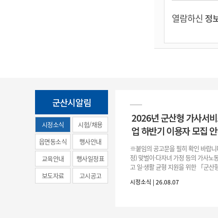
열람하신
정보
군산시알림
2026년 군산형 가사서
시정소식
시험/채용
업 하반기 이용자 모집 
(municipal
읍면동소식
행사안내
※붙임의 공고문을 필히 확인 바랍니다.
news)
정) 맞벌이·다자녀 가정 등의 가사노
교육안내
행사일정표
고 일·생활 균형 지원을 위한 「군산
보도자료
고시공고
원사업」하반기 이용자를 다음과 같
시정소식 | 26.08.07
니 많은 참여 바랍니다. 1