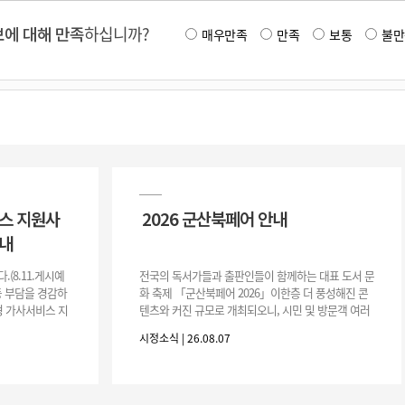
에 대해 만족
하십니까?
매우만족
만족
보통
불만
비스 지원사
2026 군산북페어 안내
안내
(8.11.게시예
전국의 독서가들과 출판인들이 함께하는 대표 도서 문
동 부담을 경감하
화 축제 「군산북페어 2026」이한층 더 풍성해진 콘
형 가사서비스 지
텐츠와 커진 규모로 개최되오니, 시민 및 방문객 여러
이 추가 모집하오
분의 많은 관심과 참여 바랍니다.□ 행사 개요행사 기
시정소식 | 26.08.07
간: 2026. 8. 28.