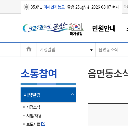
맑음
문
35.0℃
미세먼지농도
좋음 25㎍/㎥
2026-08-07 현재
시
민원안내
민
전
시정알림
읍면동소식
군산새만금
민원안내
소통참여
생활복지
경제산업
정보공개
군산소개
전북소개
주
군산에서 시작되는 새만금
전북특별자치도 소개
군산사랑상품권
민원창구안내
정보공개제도
복지/보건
시정알림
군산시 비전
체
권
민원이용안내
시정소식
인구정책
상품권 안내
제도안내
전북특별자치도란?
메
소통참여
읍면동소
민원수수료
시험/채용
통합돌봄
상품권 공지사항
비공개대상정보
전북특별자치도 용어 Q&A
뉴
도
종합민원창구
보도자료
주민복지
상품권 Q&A
불복구제절차
자료실
시
아름다운 배려창구
행사안내
아동/청소년
상품권 이용규약
수수료
열
시정알림
홍보영상 게시판
토지정보민원창구
행사일정표
여성/가족
판매대행점 조회
정보공개서식
림
군
대표전화
대표전화
대표전화
대표전화
대표전화
대표전화
대표전화
대표전화
063-454-4000
063-454-4000
063-454-4000
063-454-4000
063-454-4000
063-454-4000
063-454-4000
063-454-4000
시정소식
무인민원발급기
교육안내
노인복지
지류상품권 재고조회
시험/채용
산
보건소식
장애인복지
부서 및 담당자 연락처
부서 및 담당자 연락처
부서 및 담당자 연락처
부서 및 담당자 연락처
부서 및 담당자 연락처
부서 및 담당자 연락처
부서 및 담당자 연락처
부서 및 담당자 연락처
보도자료
고시공고
사회서비스(바우처)