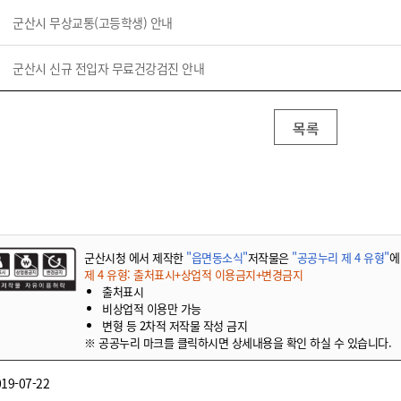
기부자 예우제
군산시 무상교통(고등학생) 안내
기부자 명예의 전당
기금사업
군산시 신규 전입자 무료건강검진 안내
군산시 답례품
고향사랑기부제 소식
목록
군산시청 에서 제작한
"읍면동소식"
저작물은
"공공누리 제 4 유형"
에
제 4 유형: 출처표시+상업적 이용금지+변경금지
출처표시
비상업적 이용만 가능
변형 등 2차적 저작물 작성 금지
※ 공공누리 마크를 클릭하시면 상세내용을 확인 하실 수 있습니다.
19-07-22