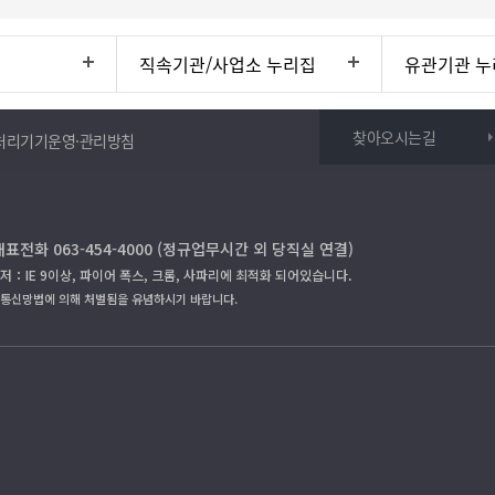
직속기관/사업소 누리집
유관기관 누
찾아오시는길
처리기기운영·관리방침
대표전화 063-454-4000 (정규업무시간 외 당직실 연결)
저：IE 9이상, 파이어 폭스, 크롬, 사파리에 최적화 되어있습니다.
보통신망법에 의해 처벌됨을 유념하시기 바랍니다.