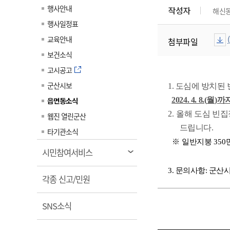
계약정보공개
행사안내
작성자
해신
전화번호안내
전화번호안내
전화번호안내
전화번호안내
전화번호안내
전화번호안내
전화번호안내
전화번호안내
군산시보
장사정보
행사일정표
입찰/계약정보
읍면동소식
주민복지 안내서
주요시책
수산업
찾아오시는길
찾아오시는길
찾아오시는길
찾아오시는길
찾아오시는길
찾아오시는길
찾아오시는길
찾아오시는길
교육안내
첨부파일
용역과제
민원편의제도
웹진 열린군산
시정계획
어업현황
보건소식
타기관소식
민원 1회방문 처리제
주요업무
수산물 안전정보
고시공고
어디서나 민원처리제
시정백서
군산시보
군산수산물 소비촉진행사
1. 도심에 방치된
상품권 구매 사용 및 관리
사전심사 청구제도
읍면동소식
2024. 4. 8.(
월
)
까
군산 특화 수산물
민원인 후견인제
2.
올해 도심 빈집
웹진 열린군산
드립니다
.
복합민원 상담예약제
타기관소식
※
일반지붕
350
폐업신고 원스톱서비스
열
시민참여서비스
납세자 보호관제도
림
3. 문의사항: 군산시
열
『안심상속』 원스톱 서비
각종 신고/민원
스
림
열
SNS소식
림