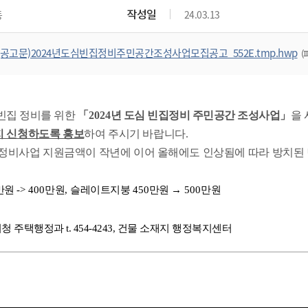
위원회 현황
공공데이터 개방
업무추진비공
군산시 무상교통
작성일
동
24.03.13
공부의 명수
정부24
위원회 명단공개
공공데이터 개방
예산/재정
법률정보
국민신문고
건설
부동산
에너지
(공고문)2024년도심빈집정비주민공간조성사업모집공고_552E.tmp.hwp
(
환경
청소
위생
위원회 회의록 공개
공공데이터 수요조사
민원편람/서식
한눈에 서비스
전자가족관계등록
예산안내
조례규칙 입법예고
경제동향
도로/가로등
부동산 정보
태양광
환경선언문
청소정보
공중위생
재정공시
조례규칙 입법예고(구)
물가정보
자전거
주소/건축/지적/지리정보
가스/석유
인터넷등기소
환경기본정보
대형폐기물 배출신고
위생용품 제조업
결산보고서
법률정보 관련사이트
사회조사
조상땅찾기
 빈집 정비를 위한
「
2024
년 도심 빈집정비 주민공간 조성사업
」
을
국세청홈택스
화학물질 관리지도
공모사업
생활쓰레기 처리요령
식품위생
중기지방재정계획
사업체조
지 신청하도록 홍보
하여 주시기 바랍니다
.
위택스
미세먼지 대응
음식물쓰레기 처리요령
문화 콘텐츠업
정비사업 지원금액이 작년에 이어 올해에도 인상됨에 따라 방치된 
투자심사
통계연보
부동산통합민원
환경영향평가
폐기물 처리시설 현황
예산낭비신고
청년통계
체육
공공데이터포털
만원
-> 400
만원
,
슬레이트지붕
450
만원
→
500
만원
석면해체 건축물정보
보조금 부정수급 신고
주민등록
새올전자민원창구
체육시설 안내
환경오염업소 공개
공유재산
체류외국
청 주택행정과 t. 454-4243, 건물 소재지 행정복지센터
군산시체육회
환경 관련사이트
재정용어사전
생활체육 공지
군산시 고향사랑기부제
고향사랑기부제 소개
군산상품