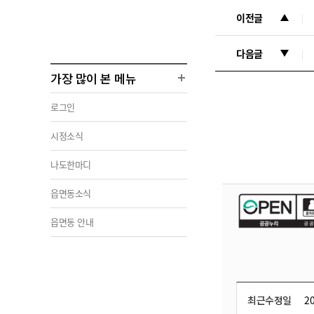
이전글
다음글
가장 많이 본 메뉴
로그인
시정소식
나도한마디
읍면동소식
읍면동 안내
최근수정일
20