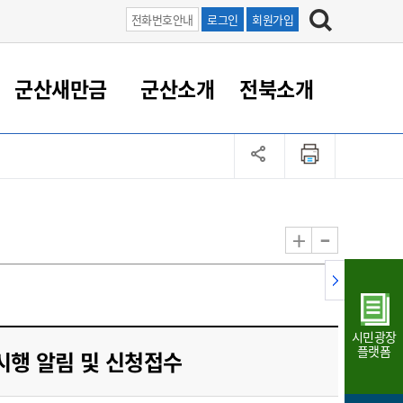
전화번호안내
로그인
회원가입
군산새만금
군산소개
전북소개
정 대응
족관계
부서/업무
RE100의 중심 새만금
도시/공원/주택
산업인프라
정책실명제
토지/건축
읍면동 안내
군산새만금 홍보 영상
조직운영6대지표
농업/축산업
도시재생
지방세
족관계
도시계획/지구단위계획
군산국가산업단지
정책실명제 안내
지방세
도시재생사업
민선8기 농업비전/발전방
공무원 정원
향
-
+
공원녹지
군산2국가산업단지
국민신청실명제안내
지방세환급금신청
도시재생(현장)지원센터
과장급이상 상위직 비율
농산물 유통
식
주택
새만금산업단지
정책실명제 중점관리 대상
지방세 상담챗봇
도시재생시설 현황
공무원 1인당 주민수
가축방역
자료실
자유무역지역
도시재생 공지/행사
현장공무원 비율
동물복지
지방산업단지
재정규모대비 인건비운영
시민광장
농공단지
실국본부수
플랫폼
시행 알림 및 신청접수
림 서비
산업단지 지도
내고장 알리미
구
항만/여객/공항/철도/컨벤