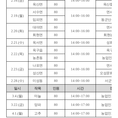
2.16.(
금
)
14:00~16:00
옥산면
80
옥산힐빙
서수면
80
면사무
2.19.(
월
)
14:00~16:00
임피면
80
동군산농협
대야면
80
면사무
2.20.(
화
)
14:00~16:00
회현면
80
회현농협
2.21.(
수
)
옥서면
80
14:00~16:00
성화교
옥구읍
80
옥구농
2.22.(
목
)
14:00~16:00
농촌동
80
농업인회
나포면
80
면사무
2.23.(
금
)
14:00~16:00
성산면
80
오성문화복
2.28.(
수
)
미성동
80
14:00~16:00
서군산
일시
작목
인원
시간
장소
3.4.(
월
)
마늘
80
14:00~17:00
농업인회관
3.22.(
금
)
양파
80
14:00~17:00
농업인회관
4.1.(
월
)
고추
80
14:00~17:00
농업인회관