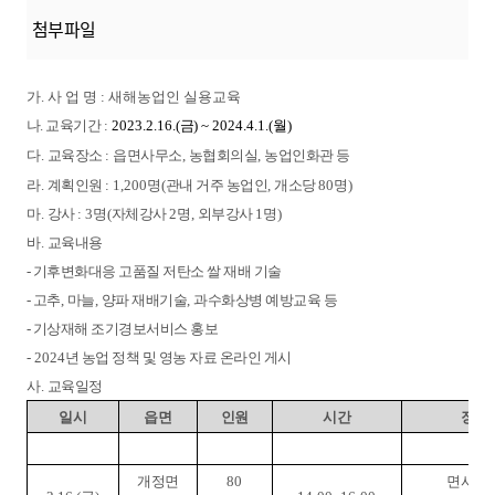
첨부파일
가. 사 업 명 : 새해농업인 실용교육
나. 교육기간
:
2023.2.16.(
금
) ~ 2024.4.1.(
월
)
다.
교육장소
:
읍면사무소
,
농협회의실
,
농업인화관 등
라.
계획인원
: 1,200
명
(
관내 거주 농업인
,
개소당
80
명
)
마.
강사
: 3
명
(
자체강사
2
명
,
외부강사
1
명
)
바.
교육내용
- 기후변화대응 고품질 저탄소 쌀 재배 기술
- 고추
,
마늘
,
양파 재배기술
,
과수화상병 예방교육 등
- 기상재해 조기경보서비스 홍보
- 2024
년 농업 정책 및 영농 자료 온라인 게시
사.
교육일정
일시
읍면
인원
시간
장소
개정면
80
면사무