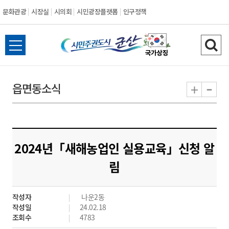
문화관광
시장실
시의회
시민광장플랫폼
인구정책
시
전
검
민
체
색
메
하
-
+
읍면동소식
주
뉴
기
열
권
기
도
2024년「새해농업인 실용교육」신청 알
시
림
군
작성자
나운2동
산
작성일
24.02.18
조회수
4783