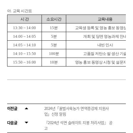
아.
교육 시간표
시 간
소요시간
교육내용
13:30 ~ 14:00
15
분
교육생 등록 및 영농 홍보 동영상 시
14:00 ~ 14:05
5
분
개회 및 당면 영농과제 안내
14:05 ~ 14:10
5
분
내빈 인사
14:10 ~ 15:50
100
분
고품질 저탄소 쌀 생산 기술
15:50 ~ 16:00
10
분
영농 홍보 동영상 시청 및 설문지 작
이전글
2024년「꿀벌사육농가 면역증강제 지원사
업」신청 알림
다음글
『2024년 석면 슬레이트 지붕 처리사업』 공
고