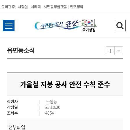
문화관광
시장실
시의회
시민광장플랫폼
인구정책
시
전
검
민
체
색
메
하
-
+
읍면동소식
주
뉴
기
열
권
기
도
가을철 지붕 공사 안전 수칙 준수
시
작성자
구암동
군
작성일
23.10.20
조회수
4854
산
첨부파일