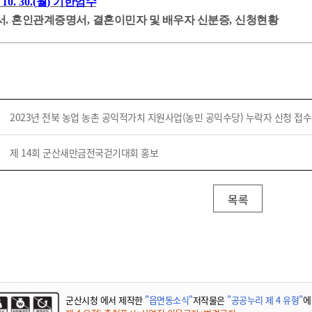
기부자 예우제
 10. 30.(
월
)
기한엄수
서
.
혼인관계증명서
,
결혼이민자 및 배우자 신분증
,
신청현황
기부자 명예의 전당
기금사업
군산시 답례품
고향사랑기부제 소식
2023년 전북 농업 농촌 공익적가치 지원사업(농민 공익수당) 누락자 신청 접수
제 14회 군산새만금전국걷기대회 홍보
목록
군산시청 에서 제작한
"읍면동소식"
저작물은
"공공누리 제 4 유형"
에