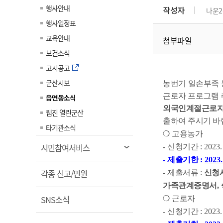
계약정보공개
행사안내
작성자
나운2
전화번호안내
전화번호안내
전화번호안내
전화번호안내
전화번호안내
전화번호안내
전화번호안내
전화번호안내
군산시보
장사정보
행사일정표
입찰/계약정보
읍면동소식
주민복지 안내서
주요시책
수산업
찾아오시는길
찾아오시는길
찾아오시는길
찾아오시는길
찾아오시는길
찾아오시는길
찾아오시는길
찾아오시는길
교육안내
첨부파일
용역과제
민원편의제도
웹진 열린군산
시정계획
어업현황
보건소식
타기관소식
민원 1회방문 처리제
주요업무
수산물 안전정보
고시공고
어디서나 민원처리제
시정백서
군산시보
군산수산물 소비촉진행사
농번기 일손부족 
상품권 구매 사용 및 관리
사전심사 청구제도
근로자 프로그램
읍면동소식
군산 특화 수산물
외국인계절근로자 
민원인 후견인제
웹진 열린군산
출하여 주시기 
복합민원 상담예약제
타기관소식
❍
고용농가
폐업신고 원스톱서비스
열
시민참여서비스
-
신청기간
: 2023.
납세자 보호관제도
림
-
제출기한
:
2023.
열
『안심상속』 원스톱 서비
각종 신고/민원
-
제출서류
:
신청
스
림
가족관계증명서
,
열
SNS소식
❍
근로자
림
-
신청기간
: 2023.