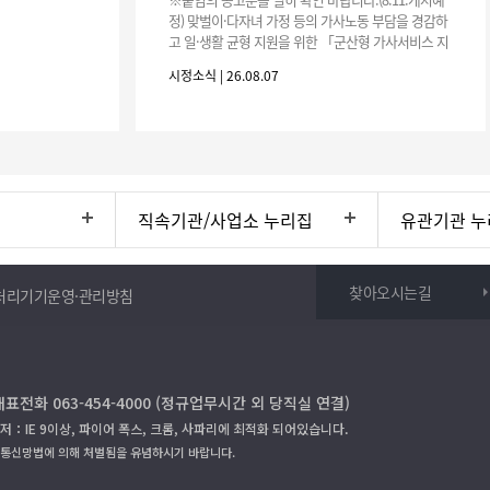
정) 맞벌이·다자녀 가정 등의 가사노동 부담을 경감하
고 일·생활 균형 지원을 위한 「군산형 가사서비스 지
원사업」하반기 이용자를 다음과 같이 추가 모집하오
시정소식 | 26.08.07
니 많은 참여 바랍니다. 1
직속기관/사업소 누리집
유관기관 누
찾아오시는길
처리기기운영·관리방침
대표전화 063-454-4000 (정규업무시간 외 당직실 연결)
저：IE 9이상, 파이어 폭스, 크롬, 사파리에 최적화 되어있습니다.
보통신망법에 의해 처벌됨을 유념하시기 바랍니다.