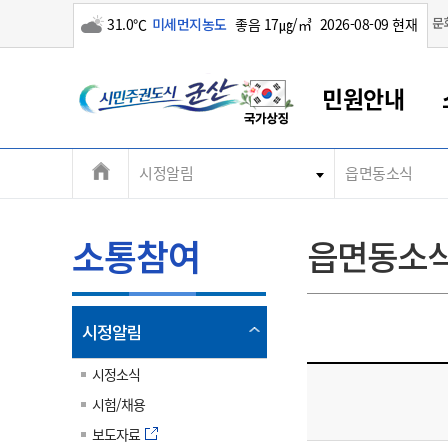
구름많음
문
31.0℃
미세먼지농도
좋음 17㎍/㎥
2026-08-09 현재
시
민원안내
민
전
시정알림
읍면동소식
군산새만금
민원안내
소통참여
생활복지
경제산업
정보공개
군산소개
전북소개
주
군산에서 시작되는 새만금
전북특별자치도 소개
군산사랑상품권
민원창구안내
정보공개제도
복지/보건
시정알림
군산시 비전
체
권
민원이용안내
시정소식
인구정책
상품권 안내
제도안내
전북특별자치도란?
메
소통참여
읍면동소
민원수수료
시험/채용
통합돌봄
상품권 공지사항
비공개대상정보
전북특별자치도 용어 Q&A
뉴
도
종합민원창구
보도자료
주민복지
상품권 Q&A
불복구제절차
자료실
시
아름다운 배려창구
행사안내
아동/청소년
상품권 이용규약
수수료
열
시정알림
홍보영상 게시판
토지정보민원창구
행사일정표
여성/가족
판매대행점 조회
정보공개서식
림
군
대표전화
대표전화
대표전화
대표전화
대표전화
대표전화
대표전화
대표전화
063-454-4000
063-454-4000
063-454-4000
063-454-4000
063-454-4000
063-454-4000
063-454-4000
063-454-4000
시정소식
무인민원발급기
교육안내
노인복지
지류상품권 재고조회
시험/채용
산
보건소식
장애인복지
부서 및 담당자 연락처
부서 및 담당자 연락처
부서 및 담당자 연락처
부서 및 담당자 연락처
부서 및 담당자 연락처
부서 및 담당자 연락처
부서 및 담당자 연락처
부서 및 담당자 연락처
보도자료
고시공고
사회서비스(바우처)