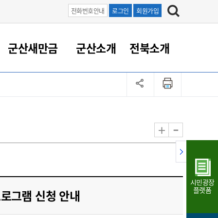
전화번호안내
로그인
회원가입
군산새만금
군산소개
전북소개
정 대응
족관계
부서/업무
RE100의 중심 새만금
도시/공원/주택
산업인프라
정책실명제
토지/건축
읍면동 안내
군산새만금 홍보 영상
조직운영6대지표
농업/축산업
도시재생
지방세
족관계
도시계획/지구단위계획
군산국가산업단지
정책실명제 안내
지방세
도시재생사업
민선8기 농업비전/발전방
공무원 정원
향
-
+
공원녹지
군산2국가산업단지
국민신청실명제안내
지방세환급금신청
도시재생(현장)지원센터
과장급이상 상위직 비율
농산물 유통
식
주택
새만금산업단지
정책실명제 중점관리 대상
지방세 상담챗봇
도시재생시설 현황
공무원 1인당 주민수
가축방역
자료실
자유무역지역
도시재생 공지/행사
현장공무원 비율
동물복지
지방산업단지
재정규모대비 인건비운영
시민광장
농공단지
실국본부수
플랫폼
프로그램 신청 안내
림 서비
산업단지 지도
내고장 알리미
구
항만/여객/공항/철도/컨벤