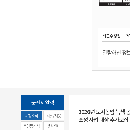
최근수정일
20
열람하신
정보
군산시알림
2026년 도시농업 녹색 
시정소식
시험/채용
조성 사업 대상 추가모집
(municipal
읍면동소식
행사안내