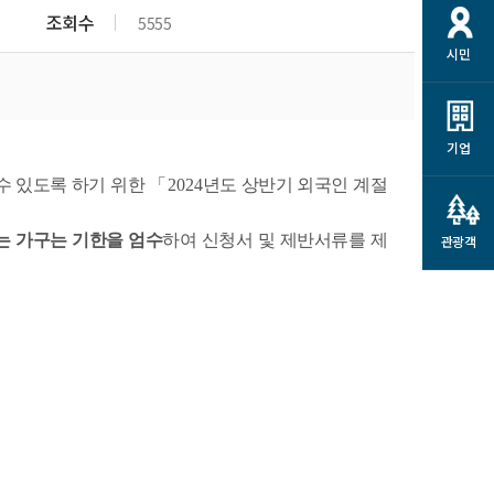
개
재정정보 공개
공공저작물
션
조회수
5555
시민
통계정보
행정규제개혁
소상공인 지원
민방위/재난안전
시스템
행정규제개혁안내
고유가 피해지원금
민방위
규제신문고
군산사랑배달 배달의명수
기업
재난안전
규제입증요청
카드수수료 지원
수 있도록 하기 위한
「
2024
년도 상반기 외국인 계절
풍수해보험
사
규제정보포털
소상공인지원
재해예방
는 가구는 기한을 엄수
하여 신청서 및 제반서류를 제
관광객
관련기관 안내
군산시착한가격업소
시민대상보험
통계
영조물 배상보험
인 현황
군산시민 안전보험
군산시민 자전거보험
군산 상품
농업인안전보험 농가부담
 가이드북
금 지원사업