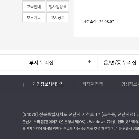
news)
교육안내
행사일정표
보도자료
고시공고
시정소식 | 26.08.07
부서 누리집
읍/면/동 누리집
개인정보처리방침
저작권 정책
영상정보
[54078] 전북특별자치도 군산시 시청로 17 (조촌동, 군산시청) 
군산시 누리집(홈페이지)은 운영체제(OS)：Windows 7이상, 인터넷 브라우
본 홈페이지에 게시된 이메일 주소가 자동 수집되는 것을 거부하며, 이를 위반시 정