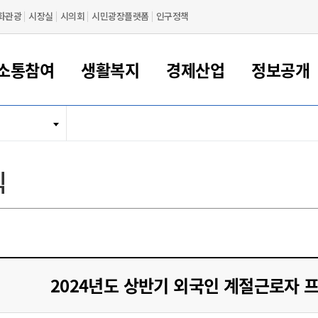
화관광
시장실
시의회
시민광장플랫폼
인구정책
소통참여
생활복지
경제산업
정보공개
새만금 해양거점도시 군산
정보공개 목록/청구
시민참여서비스
여권 민원
기업지원
교육
군산시 소개
군산시 관할권 주요논리
각종 신고/민원
사전정보공표
일자리/창업
차량 민원
상하수도
시청안내
새만금 관할구역 결
주민등록/인감/가
교통안내
기업목록
인사운영
SNS소식
여권발급안내
시민광장플랫폼
교육지원
투자기업 인센티브
정보공개 목록/청구
군산 현황
차량등록사업소 안내
하수도 계획
군산시 명장
사전정보공표
청사종합안내
주민등록/인감/가
시내버스
일반기업 목록
2022년도 통계
조직도
식
여권 서식
시장에게 바란다
평생교육
기업지원정책
군산의 역사
차량 신규/이전 등록
상수도시설
구인구직
수시공표
전화번호안내
각종서식
택시
사회적경제기업
2023년도 통계
업무
나의민원
학자금대출이자지원
경제 공지/서식
수상현황
저당권 설정/말소 등록
수질검사
청년뜰(청년센터/창업센터)
부서별 팩스번호
시외버스/고속버스
공장 검색
2024년도 통계
부서소
나도한마디
우리아이 꿈탐험 지원사업
기업애로해소SOS
자연지리특성
등록원부 열람/발급
상수도/하수도 요금
시청 오시는 길
철도/항공
2025년도 통계
부서별 
군산시사회적경제지원센터
칭찬합시다
시민정보화교육
강소연구개발특구
행정구역/행정지도
자동차 등록 서식
요금조회납부시스템
여객선
설문조사
부모학교예약시스템
자매결연/국제협력 도시
자동차 과태료 조회 및 납부
공공하수처리시설
교통 관련사이트
일자리 지원사업
2024년도 상반기 외국인 계절근로자 
자원봉사참여
군산어린이시청
군산의 상징
자동차 정기(종합)검사 기
주정차단속 문자알
일자리지원센터
간조회 및 검사예약
스
전자민원창
적극행정
디지털배움터