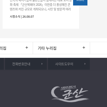
화 축제 「군산북페어 2026」이한층 더 풍성해진 콘
텐츠와 커진 규모로 개최되오니, 시민 및 방문객 여러
분의 많은 관심과 참여 바랍니다.□ 행사 개요행사 기
시정소식 | 26.08.07
간: 2026. 8. 28.
리집
기타 누리집
전화번호안내
사이트도우미