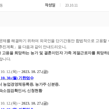
위원회 현황
공공데이터 개방
업무추진비공
군산시 무상교통
작성일
동
23.10.11
공부의 명수
정부24
위원회 명단공개
공공데이터 개방
예산/재정
법률정보
국민신문고
건설
부동산
에너지
환경
청소
위생
위원회 회의록 공개
공공데이터 수요조사
민원편람/서식
한눈에 서비스
전자가족관계등록
예산안내
조례규칙 입법예고
경제동향
도로/가로등
부동산 정보
태양광
환경선언문
청소정보
공중위생
재정공시
조례규칙 입법예고(구)
물가정보
자전거
주소/건축/지적/지리정보
가스/석유
인터넷등기소
환경기본정보
대형폐기물 배출신고
위생용품 제조업
결산보고서
법률정보 관련사이트
사회조사
조상땅찾기
문제를 해결하기 위하여 외국인을 단기간동안 합법적으로 고용할 
국세청홈택스
화학물질 관리지도
공모사업
생활쓰레기 처리요령
식품위생
중기지방재정계획
사업체조
 추진계획
」
을 다음과 같이 안내드리오니
,
위택스
미세먼지 대응
음식물쓰레기 처리요령
문화 콘텐츠업
고용을 희망하는 농가 및 결혼이민자 가족 계절근로자를 희망하
투자심사
통계연보
부동산통합민원
바랍니다
.
환경영향평가
폐기물 처리시설 현황
예산낭비신고
청년통계
체육
공공데이터포털
석면해체 건축물정보
보조금 부정수급 신고
주민등록
 10. 12.(
목
) ~
2023. 10. 27.(
금
)
새올전자민원창구
체육시설 안내
환경오염업소 공개
공유재산
체류외국
 10. 30.(
월
)
기한엄수
군산시체육회
환경 관련사이트
재정용어사전
서
농업경영체등록증
,
농가주 신분증
,
생활체육 공지
숙소점검확인서,
신청현황
군산시 고향사랑기부제
고향사랑기부제 소개
군산상품
 10. 12.(
목
) ~
2023. 10. 27.(
금
)