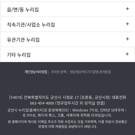
읍/면/동 누리집
직속기관/사업소 누리집
유관기관 누리집
기타 누리집
개인정보처리방침
저작권 정책
영상정보처리기기운영·관리방침
[54078] 전북특별자치도 군산시 시청로 17 (조촌동, 군산시청) 대표전화
063-454-4000 (정규업무시간 외 당직실 연결)
군산시 누리집(홈페이지)은 운영체제(OS)：Windows 7이상, 인터넷 브라우저：
IE 9이상, 파이어 폭스, 크롬, 사파리에 최적화 되어있습니다.
본 홈페이지에 게시된 이메일 주소가 자동 수집되는 것을 거부하며, 이를 위반시 정보통신
망법에 의해 처벌됨을 유념하시기 바랍니다.