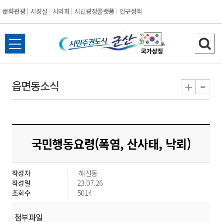
문화관광
시장실
시의회
시민광장플랫폼
인구정책
시
전
검
민
체
색
메
하
-
+
읍면동소식
주
뉴
기
열
권
기
도
국민행동요령(폭염, 산사태, 낙뢰)
시
작성자
해신동
군
작성일
23.07.26
조회수
5014
산
첨부파일