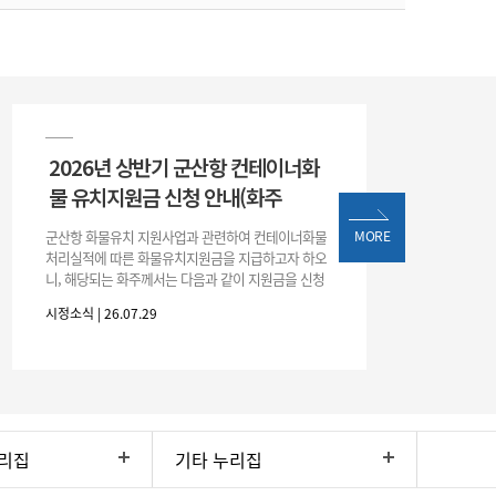
2026년 상반기 군산항 컨테이너화
물 유치지원금 신청 안내(화주
군산항 화물유치 지원사업과 관련하여 컨테이너화물
MORE
처리실적에 따른 화물유치지원금을 지급하고자 하오
니, 해당되는 화주께서는 다음과 같이 지원금을 신청
하시기 바랍니다. 1. 해당기간 : ‘25. 11. 1. ~ '26. 4. 30.
시정소식 | 26.07.29
(6개월
리집
기타 누리집