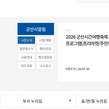
군산시알림
2026 군산시간여행축제
시정소식
시험/채용
프로그램(프리마켓/주전
(municipal
읍면동소식
행사안내
news)
교육안내
행사일정표
보도자료
고시공고
시정소식 | 26.07.30
부서 누리집
읍/면/동 누리집