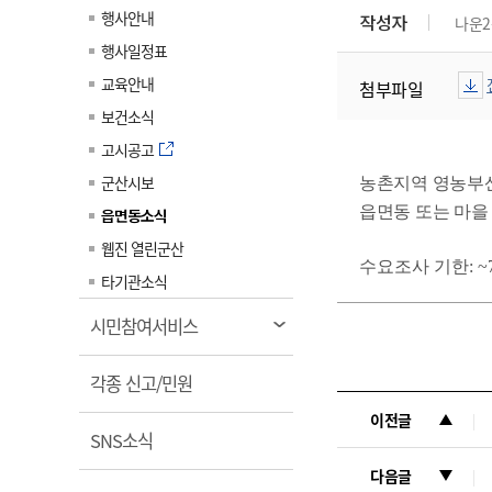
계약정보공개
행사안내
작성자
나운2
전화번호안내
전화번호안내
전화번호안내
전화번호안내
전화번호안내
전화번호안내
전화번호안내
전화번호안내
군산시보
장사정보
행사일정표
입찰/계약정보
읍면동소식
주민복지 안내서
주요시책
수산업
찾아오시는길
찾아오시는길
찾아오시는길
찾아오시는길
찾아오시는길
찾아오시는길
찾아오시는길
찾아오시는길
교육안내
첨부파일
용역과제
민원편의제도
웹진 열린군산
시정계획
어업현황
보건소식
타기관소식
민원 1회방문 처리제
주요업무
수산물 안전정보
고시공고
어디서나 민원처리제
시정백서
군산시보
군산수산물 소비촉진행사
농촌지역 영농부
상품권 구매 사용 및 관리
사전심사 청구제도
읍면동 또는 마을
읍면동소식
군산 특화 수산물
민원인 후견인제
웹진 열린군산
수요조사 기한: ~7.
복합민원 상담예약제
타기관소식
폐업신고 원스톱서비스
열
시민참여서비스
납세자 보호관제도
림
열
『안심상속』 원스톱 서비
각종 신고/민원
스
림
이전글
열
SNS소식
림
다음글