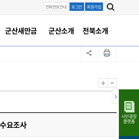
전화번호안내
로그인
회원가입
군산새만금
군산소개
전북소개
정 대응
족관계
부서/업무
RE100의 중심 새만금
도시/공원/주택
산업인프라
정책실명제
토지/건축
읍면동 안내
군산새만금 홍보 영상
조직운영6대지표
농업/축산업
도시재생
지방세
족관계
도시계획/지구단위계획
군산국가산업단지
정책실명제 안내
지방세
도시재생사업
민선8기 농업비전/발전방
공무원 정원
향
-
+
공원녹지
군산2국가산업단지
국민신청실명제안내
지방세환급금신청
도시재생(현장)지원센터
과장급이상 상위직 비율
농산물 유통
식
주택
새만금산업단지
정책실명제 중점관리 대상
지방세 상담챗봇
도시재생시설 현황
공무원 1인당 주민수
가축방역
자료실
자유무역지역
도시재생 공지/행사
현장공무원 비율
동물복지
지방산업단지
재정규모대비 인건비운영
시민광장
농공단지
실국본부수
플랫폼
 수요조사
림 서비
산업단지 지도
내고장 알리미
구
항만/여객/공항/철도/컨벤