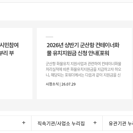
 시민참여
2026년 상반기 군산항 컨테이너화
부리 부
물 유치지원금 신청 안내(포워
군산항 화물유치 지원사업과 관련하여 컨테이너화물
처리실적에 따른 화물유치지원금을 지급하고자 하오
니, 해당되는 포워더께서는 다음과 같이 지원금을 신
청하시기 바랍니다. 1. 해당기간 : ‘25. 11. 1. ~ '26. 4.
시정소식 | 26.07.29
30.(6개
직속기관/사업소 누리집
유관기관 누