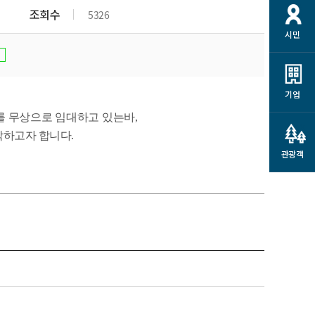
개
재정정보 공개
공공저작물
션
조회수
5326
시민
통계정보
행정규제개혁
소상공인 지원
민방위/재난안전
시스템
행정규제개혁안내
고유가 피해지원금
민방위
규제신문고
군산사랑배달 배달의명수
기업
재난안전
규제입증요청
카드수수료 지원
를 무상으로 임대하고 있는바
,
풍수해보험
사
규제정보포털
악하고자 합니다
.
소상공인지원
재해예방
관광객
관련기관 안내
군산시착한가격업소
시민대상보험
통계
영조물 배상보험
인 현황
군산시민 안전보험
군산시민 자전거보험
군산 상품
농업인안전보험 농가부담
 가이드북
금 지원사업