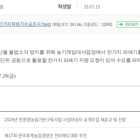
위원회 현황
공공데이터 개방
업무추진비공
군산시 무상교통
작성일
동
23.07.15
공부의 명수
정부24
위원회 명단공개
공공데이터 개방
예산/재정
법률정보
국민신문고
건설
부동산
에너지
잔가지파쇄기수요조사.hwp
(파일크기: 261 kb, 다운로드 : 329회)
미리보기
환경
청소
위생
위원회 회의록 공개
공공데이터 수요조사
민원편람/서식
한눈에 서비스
전자가족관계등록
예산안내
조례규칙 입법예고
경제동향
도로/가로등
부동산 정보
태양광
환경선언문
청소정보
공중위생
재정공시
조례규칙 입법예고(구)
물가정보
자전거
주소/건축/지적/지리정보
가스/석유
인터넷등기소
환경기본정보
대형폐기물 배출신고
위생용품 제조업
결산보고서
법률정보 관련사이트
사회조사
조상땅찾기
산물 불법소각 방지를 위해 농기계임대사업장에서 잔가지 파쇄기
국세청홈택스
화학물질 관리지도
공모사업
생활쓰레기 처리요령
식품위생
중기지방재정계획
사업체조
 단위 공동으로 활용할
잔가지 파쇄기 지원 요청이 있어 수요를 파
위택스
미세먼지 대응
음식물쓰레기 처리요령
문화 콘텐츠업
투자심사
통계연보
부동산통합민원
28(금)
환경영향평가
폐기물 처리시설 현황
예산낭비신고
청년통계
체육
공공데이터포털
석면해체 건축물정보
보조금 부정수급 신고
주민등록
새올전자민원창구
체육시설 안내
환경오염업소 공개
공유재산
체류외국
군산시체육회
환경 관련사이트
재정용어사전
생활체육 공지
군산시 고향사랑기부제
2024년 친환경농업기반구축사업 사업대상자 공개모집 재공고 및 신청
고향사랑기부제 소개
군산상품
제17회 한국후계농업경영인 전라북도대회 추진