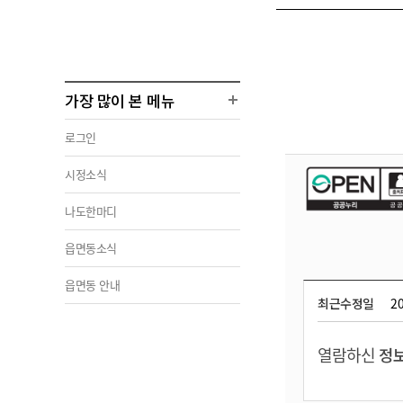
가장 많이 본 메뉴
로그인
시정소식
나도한마디
읍면동소식
읍면동 안내
최근수정일
20
열람하신
정보