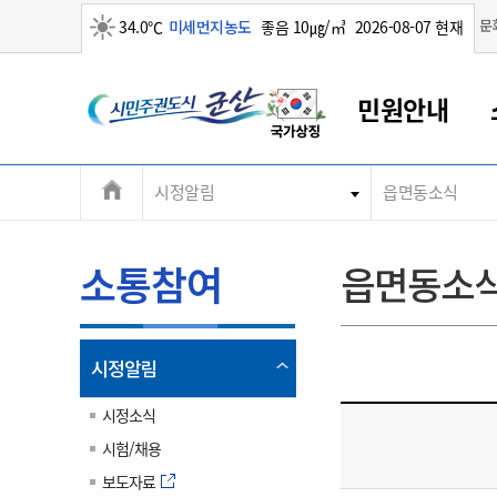
맑음
문
34.0℃
미세먼지농도
좋음 10㎍/㎥
2026-08-07 현재
시
민원안내
민
전
시정알림
읍면동소식
군산새만금
민원안내
소통참여
생활복지
경제산업
정보공개
군산소개
전북소개
주
군산에서 시작되는 새만금
전북특별자치도 소개
군산사랑상품권
민원창구안내
정보공개제도
복지/보건
시정알림
군산시 비전
체
권
민원이용안내
시정소식
인구정책
상품권 안내
제도안내
전북특별자치도란?
메
소통참여
읍면동소
민원수수료
시험/채용
통합돌봄
상품권 공지사항
비공개대상정보
전북특별자치도 용어 Q&A
뉴
도
종합민원창구
보도자료
주민복지
상품권 Q&A
불복구제절차
자료실
시
아름다운 배려창구
행사안내
아동/청소년
상품권 이용규약
수수료
열
시정알림
홍보영상 게시판
토지정보민원창구
행사일정표
여성/가족
판매대행점 조회
정보공개서식
림
군
대표전화
대표전화
대표전화
대표전화
대표전화
대표전화
대표전화
대표전화
063-454-4000
063-454-4000
063-454-4000
063-454-4000
063-454-4000
063-454-4000
063-454-4000
063-454-4000
시정소식
무인민원발급기
교육안내
노인복지
지류상품권 재고조회
시험/채용
산
보건소식
장애인복지
부서 및 담당자 연락처
부서 및 담당자 연락처
부서 및 담당자 연락처
부서 및 담당자 연락처
부서 및 담당자 연락처
부서 및 담당자 연락처
부서 및 담당자 연락처
부서 및 담당자 연락처
보도자료
고시공고
사회서비스(바우처)