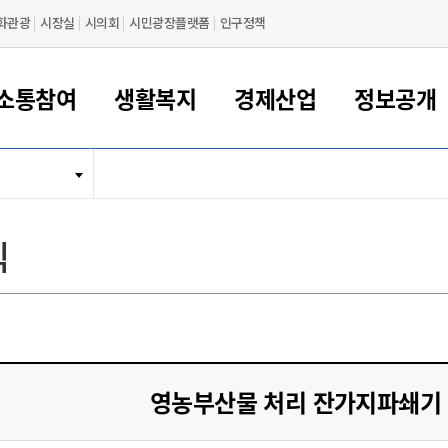
화관광
시장실
시의회
시민광장플랫폼
인구정책
소통참여
생활복지
경제산업
정보공개
새만금 해양거점도시 군산
정보공개 목록/청구
시민참여서비스
여권 민원
기업지원
교육
군산시 소개
군산시 관할권 주요논리
각종 신고/민원
사전정보공표
일자리/창업
차량 민원
상하수도
시청안내
새만금 관할구역 결
주민등록/인감/가
교통안내
기업목록
인사운영
SNS소식
여권발급안내
시민광장플랫폼
교육지원
투자기업 인센티브
정보공개 목록/청구
군산 현황
차량등록사업소 안내
하수도 계획
군산시 명장
사전정보공표
청사종합안내
주민등록/인감/가
시내버스
일반기업 목록
2022년도 통계
조직도
식
여권 서식
시장에게 바란다
평생교육
기업지원정책
군산의 역사
차량 신규/이전 등록
상수도시설
구인구직
수시공표
전화번호안내
각종서식
택시
사회적경제기업
2023년도 통계
업무
나의민원
학자금대출이자지원
경제 공지/서식
수상현황
저당권 설정/말소 등록
수질검사
청년뜰(청년센터/창업센터)
부서별 팩스번호
시외버스/고속버스
공장 검색
2024년도 통계
부서소
나도한마디
우리아이 꿈탐험 지원사업
기업애로해소SOS
자연지리특성
등록원부 열람/발급
상수도/하수도 요금
시청 오시는 길
철도/항공
2025년도 통계
부서별 
군산시사회적경제지원센터
칭찬합시다
시민정보화교육
강소연구개발특구
행정구역/행정지도
자동차 등록 서식
요금조회납부시스템
여객선
설문조사
부모학교예약시스템
자매결연/국제협력 도시
자동차 과태료 조회 및 납부
공공하수처리시설
교통 관련사이트
일자리 지원사업
영농부산물 처리 잔가지파쇄기
자원봉사참여
군산어린이시청
군산의 상징
자동차 정기(종합)검사 기
주정차단속 문자알
일자리지원센터
간조회 및 검사예약
스
전자민원창
적극행정
디지털배움터