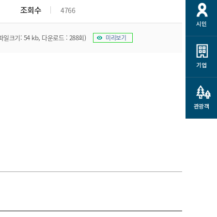
개
재정정보 공개
공공저작물
션
조회수
4766
시민
통계정보
행정규제개혁
소상공인 지원
파일크기: 54 kb, 다운로드 : 288회)
미리보기
민방위/재난안전
시스템
행정규제개혁안내
고유가 피해지원금
민방위
규제신문고
군산사랑배달 배달의명수
기업
재난안전
규제입증요청
카드수수료 지원
풍수해보험
사
규제정보포털
소상공인지원
재해예방
관광객
관련기관 안내
군산시착한가격업소
시민대상보험
통계
영조물 배상보험
인 현황
군산시민 안전보험
군산시민 자전거보험
군산 상품
농업인안전보험 농가부담
 가이드북
금 지원사업