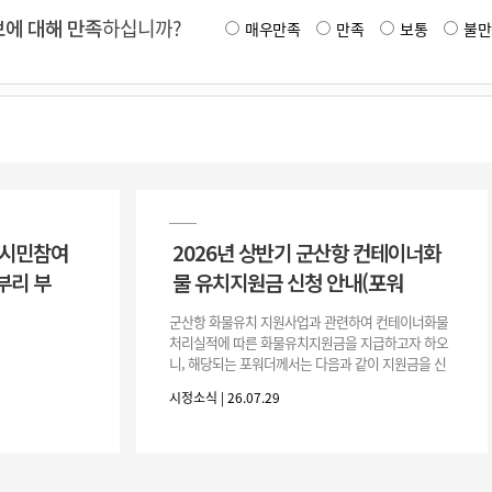
에 대해 만족
하십니까?
매우만족
만족
보통
불만
 시민참여
2026년 상반기 군산항 컨테이너화
부리 부
물 유치지원금 신청 안내(포워
군산항 화물유치 지원사업과 관련하여 컨테이너화물
처리실적에 따른 화물유치지원금을 지급하고자 하오
니, 해당되는 포워더께서는 다음과 같이 지원금을 신
청하시기 바랍니다. 1. 해당기간 : ‘25. 11. 1. ~ '26. 4.
시정소식 | 26.07.29
30.(6개