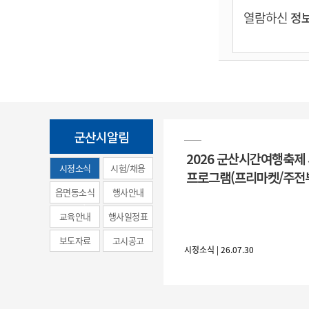
열람하신
정보
군산시알림
2026 군산시간여행축제
시정소식
시험/채용
프로그램(프리마켓/주전
(municipal
읍면동소식
행사안내
news)
교육안내
행사일정표
보도자료
고시공고
시정소식 | 26.07.30