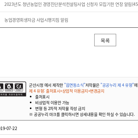
기부자 예우제
2023년도 청년농업인 경영진단분석컨설팅사업 신청자 모집기한 연장 알림(454-
기부자 명예의 전당
농업경영회생자금 사업시행지침 알림
기금사업
군산시 답례품
고향사랑기부제 소식
목록
군산시청 에서 제작한
"읍면동소식"
저작물은
"공공누리 제 4 유형"
에
제 4 유형: 출처표시+상업적 이용금지+변경금지
출처표시
비상업적 이용만 가능
변형 등 2차적 저작물 작성 금지
※ 공공누리 마크를 클릭하시면 상세내용을 확인 하실 수 있습니다.
19-07-22