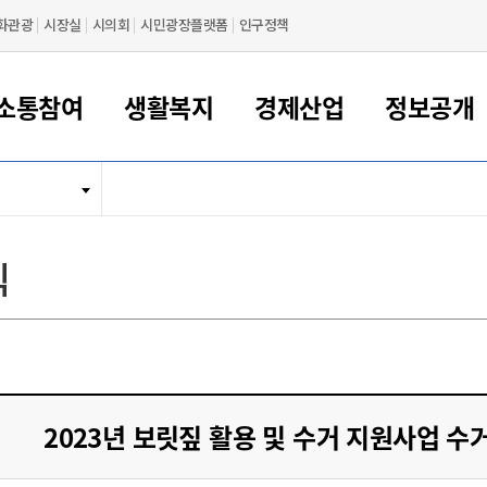
화관광
시장실
시의회
시민광장플랫폼
인구정책
소통참여
생활복지
경제산업
정보공개
새만금 해양거점도시 군산
정보공개 목록/청구
시민참여서비스
여권 민원
기업지원
교육
군산시 소개
군산시 관할권 주요논리
각종 신고/민원
사전정보공표
일자리/창업
차량 민원
상하수도
시청안내
새만금 관할구역 결
주민등록/인감/가
교통안내
기업목록
인사운영
SNS소식
여권발급안내
시민광장플랫폼
교육지원
투자기업 인센티브
정보공개 목록/청구
군산 현황
차량등록사업소 안내
하수도 계획
군산시 명장
사전정보공표
청사종합안내
주민등록/인감/가
시내버스
일반기업 목록
2022년도 통계
조직도
식
여권 서식
시장에게 바란다
평생교육
기업지원정책
군산의 역사
차량 신규/이전 등록
상수도시설
구인구직
수시공표
전화번호안내
각종서식
택시
사회적경제기업
2023년도 통계
업무
나의민원
학자금대출이자지원
경제 공지/서식
수상현황
저당권 설정/말소 등록
수질검사
청년뜰(청년센터/창업센터)
부서별 팩스번호
시외버스/고속버스
공장 검색
2024년도 통계
부서소
나도한마디
우리아이 꿈탐험 지원사업
기업애로해소SOS
자연지리특성
등록원부 열람/발급
상수도/하수도 요금
시청 오시는 길
철도/항공
2025년도 통계
부서별 
군산시사회적경제지원센터
칭찬합시다
시민정보화교육
강소연구개발특구
행정구역/행정지도
자동차 등록 서식
요금조회납부시스템
여객선
설문조사
부모학교예약시스템
자매결연/국제협력 도시
자동차 과태료 조회 및 납부
공공하수처리시설
교통 관련사이트
일자리 지원사업
2023년 보릿짚 활용 및 수거 지원사업 수거반
자원봉사참여
군산어린이시청
군산의 상징
자동차 정기(종합)검사 기
주정차단속 문자알
일자리지원센터
간조회 및 검사예약
스
전자민원창
적극행정
디지털배움터