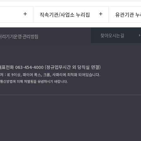
직속기관/사업소 누리집
유관기관 누
찾아오시는길
처리기기운영·관리방침
대표전화 063-454-4000 (정규업무시간 외 당직실 연결)
저：IE 9이상, 파이어 폭스, 크롬, 사파리에 최적화 되어있습니다.
보통신망법에 의해 처벌됨을 유념하시기 바랍니다.