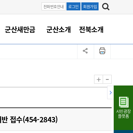
전화번호안내
로그인
회원가입
군산새만금
군산소개
전북소개
정 대응
족관계
부서/업무
RE100의 중심 새만금
도시/공원/주택
산업인프라
정책실명제
토지/건축
읍면동 안내
군산새만금 홍보 영상
조직운영6대지표
농업/축산업
도시재생
지방세
족관계
도시계획/지구단위계획
군산국가산업단지
정책실명제 안내
지방세
도시재생사업
민선8기 농업비전/발전방
공무원 정원
향
-
+
공원녹지
군산2국가산업단지
국민신청실명제안내
지방세환급금신청
도시재생(현장)지원센터
과장급이상 상위직 비율
농산물 유통
식
주택
새만금산업단지
정책실명제 중점관리 대상
지방세 상담챗봇
도시재생시설 현황
공무원 1인당 주민수
가축방역
자료실
자유무역지역
도시재생 공지/행사
현장공무원 비율
동물복지
지방산업단지
재정규모대비 인건비운영
시민광장
농공단지
실국본부수
플랫폼
 접수(454-2843)
림 서비
산업단지 지도
내고장 알리미
구
항만/여객/공항/철도/컨벤