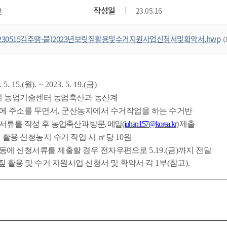
위원회 현황
공공데이터 개방
업무추진비공
군산시 무상교통
작성일
면
23.05.16
공부의 명수
정부24
위원회 명단공개
공공데이터 개방
예산/재정
법률정보
국민신문고
건설
부동산
에너지
230515김주땡-붙)2023년보릿짚활용및수거지원사업신청서및확약서.hwp
(
환경
청소
위생
위원회 회의록 공개
공공데이터 수요조사
민원편람/서식
한눈에 서비스
전자가족관계등록
예산안내
조례규칙 입법예고
경제동향
도로/가로등
부동산 정보
태양광
환경선언문
청소정보
공중위생
재정공시
조례규칙 입법예고(구)
물가정보
자전거
주소/건축/지적/지리정보
가스/석유
인터넷등기소
환경기본정보
대형폐기물 배출신고
위생용품 제조업
결산보고서
법률정보 관련사이트
사회조사
조상땅찾기
. 5. 15.(
월
). ~ 2023. 5. 19.(
금
)
국세청홈택스
화학물질 관리지도
공모사업
생활쓰레기 처리요령
식품위생
중기지방재정계획
사업체조
 농업기술센터 농업축산과 농산계
위택스
미세먼지 대응
음식물쓰레기 처리요령
문화 콘텐츠업
에 주소를 두면서
,
군산농지에서 수거작업을 하는 수거반
투자심사
통계연보
부동산통합민원
서류를 작성 후
농업축산과 방문
,
메일
(
juhan157@korea.kr
)
제출
환경영향평가
폐기물 처리시설 현황
예산낭비신고
청년통계
체육
공공데이터포털
외 활용 신청농지 수거 작업 시
㎡
당
10
원
석면해체 건축물정보
보조금 부정수급 신고
주민등록
새올전자민원창구
동에 신청서류를 제출할 경우 전자우편으로
5.19.(
금
)
까지 전달
체육시설 안내
환경오염업소 공개
공유재산
체류외국
짚 활용 및 수거 지원사업 신청서 및 확약서 각
1
부
(
참고
).
군산시체육회
환경 관련사이트
재정용어사전
생활체육 공지
군산시 고향사랑기부제
고향사랑기부제 소개
군산상품