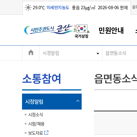
맑음
문
29.0℃
미세먼지농도
좋음 23㎍/㎥
2026-08-06 현재
시
민원안내
민
전
시정알림
읍면동소식
군산새만금
민원안내
소통참여
생활복지
경제산업
정보공개
군산소개
전북소개
주
군산에서 시작되는 새만금
전북특별자치도 소개
군산사랑상품권
민원창구안내
정보공개제도
복지/보건
시정알림
군산시 비전
체
권
민원이용안내
시정소식
인구정책
상품권 안내
제도안내
전북특별자치도란?
메
소통참여
읍면동소
민원수수료
시험/채용
통합돌봄
상품권 공지사항
비공개대상정보
전북특별자치도 용어 Q&A
뉴
도
종합민원창구
보도자료
주민복지
상품권 Q&A
불복구제절차
자료실
시
아름다운 배려창구
행사안내
아동/청소년
상품권 이용규약
수수료
열
시정알림
홍보영상 게시판
토지정보민원창구
행사일정표
여성/가족
판매대행점 조회
정보공개서식
림
군
대표전화
대표전화
대표전화
대표전화
대표전화
대표전화
대표전화
대표전화
063-454-4000
063-454-4000
063-454-4000
063-454-4000
063-454-4000
063-454-4000
063-454-4000
063-454-4000
시정소식
무인민원발급기
교육안내
노인복지
지류상품권 재고조회
시험/채용
산
보건소식
장애인복지
부서 및 담당자 연락처
부서 및 담당자 연락처
부서 및 담당자 연락처
부서 및 담당자 연락처
부서 및 담당자 연락처
부서 및 담당자 연락처
부서 및 담당자 연락처
부서 및 담당자 연락처
보도자료
고시공고
사회서비스(바우처)