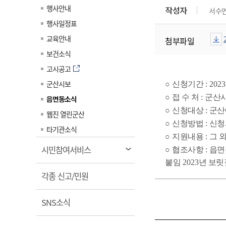
계약정보공개
행사안내
작성자
서수
전화번호안내
전화번호안내
전화번호안내
전화번호안내
전화번호안내
전화번호안내
전화번호안내
전화번호안내
군산시보
장사정보
행사일정표
입찰/계약정보
읍면동소식
주민복지 안내서
주요시책
수산업
찾아오시는길
찾아오시는길
찾아오시는길
찾아오시는길
찾아오시는길
찾아오시는길
찾아오시는길
찾아오시는길
교육안내
첨부파일
용역과제
민원편의제도
웹진 열린군산
시정계획
어업현황
보건소식
타기관소식
민원 1회방문 처리제
주요업무
수산물 안전정보
고시공고
어디서나 민원처리제
시정백서
군산시보
군산수산물 소비촉진행사
○
신청기간
: 2023
상품권 구매 사용 및 관리
사전심사 청구제도
○
접 수 처
:
군산시
읍면동소식
군산 특화 수산물
○
신청대상
:
군산
민원인 후견인제
웹진 열린군산
○
신청방법
:
신청
복합민원 상담예약제
타기관소식
○
지원내용
:
그 
폐업신고 원스톱서비스
열
시민참여서비스
○
협조사항
:
읍면
납세자 보호관제도
림
붙임
2023
년 보릿
열
『안심상속』 원스톱 서비
각종 신고/민원
스
림
열
SNS소식
림