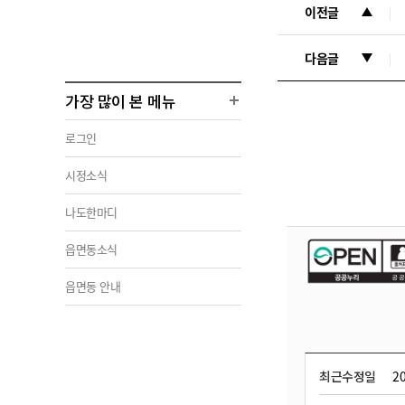
이전글
다음글
가장 많이 본 메뉴
로그인
시정소식
나도한마디
읍면동소식
읍면동 안내
최근수정일
20