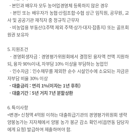
- 본인과 배우자 모두 농어업경영체 등록하지 않은 경우
- 본인 또는 배우자가 농협·산림조합·수협 상근 임직원, 공무원, 교
사 및 공공기관 재직자 중 정규직 근무자
- 비농업용 부동산(1주택 제외 주택·상가·대지·잡종지) 또는 골프회
원권 보유자
5. 지원조건
- 경영회생자금 : 경영평가위원회에서 결정된 융자액 전액 지원하
되, 융자 90%이내, 자부담 10% 이상을 부담하는 농업인
- 인수자금 : 인수채무를 제외한 순수 시설인수에 소요되는 자금은
자부담 비율 30% 이상
- 대출금리 : 연리 1%(이자는 1년 후취)
- 대출기간 : 5년 거치 7년 분할상환
6. 특이사항
<변경> 신청액 4억원 이하는 대출취급기관의 경영평가위원회 생략
양봉농가는 지자체에서 양봉 농가 봉군 감소 확인서(읍면동 담당자
에게 요청) 발급하여 제출하여야 함.