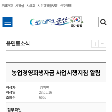
문화관광
시장실
시의회
시민광장플랫폼
인구정책
시
전
검
민
체
색
메
하
-
+
읍면동소식
주
뉴
기
열
권
기
도
농업경영회생자금 사업시행지침 알림
시
작성자
임피면
군
작성일
23.05.16
조회수
6655
산
첨부파일