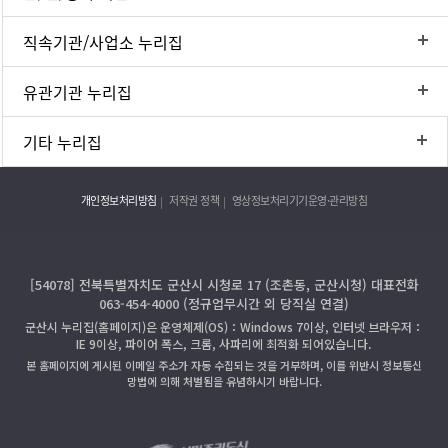
직속기관/사업소 누리집
유관기관 누리집
기타 누리집
개인정보처리방침
저작권 정책
영상정보처리기기운영·관리방침
[54078] 전북특별자치도 군산시 시청로 17 (조촌동, 군산시청) 대표전화
063-454-4000 (정규업무시간 외 당직실 연결)
군산시 누리집(홈페이지)은 운영체제(OS)：Windows 7이상, 인터넷 브라우저：
IE 9이상, 파이어 폭스, 크롬, 사파리에 최적화 되어있습니다.
본 홈페이지에 게시된 이메일 주소가 자동 수집되는 것을 거부하며, 이를 위반시 정보통신
망법에 의해 처벌됨을 유념하시기 바랍니다.