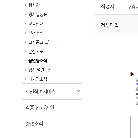
계약정보공개
행사안내
작성자
구암
전화번호안내
전화번호안내
전화번호안내
전화번호안내
전화번호안내
전화번호안내
전화번호안내
전화번호안내
군산시보
장사정보
행사일정표
입찰/계약정보
읍면동소식
주민복지 안내서
주요시책
수산업
찾아오시는길
찾아오시는길
찾아오시는길
찾아오시는길
찾아오시는길
찾아오시는길
찾아오시는길
찾아오시는길
교육안내
첨부파일
용역과제
민원편의제도
웹진 열린군산
시정계획
어업현황
보건소식
타기관소식
민원 1회방문 처리제
주요업무
수산물 안전정보
고시공고
어디서나 민원처리제
시정백서
군산시보
군산수산물 소비촉진행사
상품권 구매 사용 및 관리
사전심사 청구제도
읍면동소식
군산 특화 수산물
민원인 후견인제
웹진 열린군산
복합민원 상담예약제
타기관소식
폐업신고 원스톱서비스
열
시민참여서비스
납세자 보호관제도
림
열
『안심상속』 원스톱 서비
각종 신고/민원
스
림
열
SNS소식
림