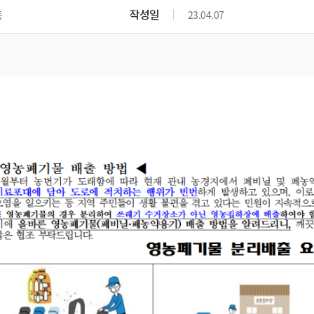
위원회 현황
공공데이터 개방
업무추진비공
군산시 무상교통
작성일
동
23.04.07
공부의 명수
정부24
위원회 명단공개
공공데이터 개방
예산/재정
법률정보
국민신문고
건설
부동산
에너지
환경
청소
위생
위원회 회의록 공개
공공데이터 수요조사
민원편람/서식
한눈에 서비스
전자가족관계등록
예산안내
조례규칙 입법예고
경제동향
도로/가로등
부동산 정보
태양광
환경선언문
청소정보
공중위생
재정공시
조례규칙 입법예고(구)
물가정보
자전거
주소/건축/지적/지리정보
가스/석유
인터넷등기소
환경기본정보
대형폐기물 배출신고
위생용품 제조업
결산보고서
법률정보 관련사이트
사회조사
조상땅찾기
국세청홈택스
화학물질 관리지도
공모사업
생활쓰레기 처리요령
식품위생
중기지방재정계획
사업체조
위택스
미세먼지 대응
음식물쓰레기 처리요령
문화 콘텐츠업
투자심사
통계연보
부동산통합민원
환경영향평가
폐기물 처리시설 현황
예산낭비신고
청년통계
체육
공공데이터포털
석면해체 건축물정보
보조금 부정수급 신고
주민등록
새올전자민원창구
체육시설 안내
환경오염업소 공개
공유재산
체류외국
군산시체육회
환경 관련사이트
재정용어사전
생활체육 공지
군산시 고향사랑기부제
고향사랑기부제 소개
군산상품