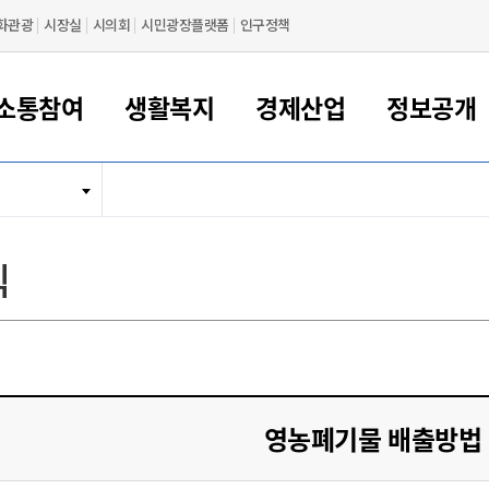
화관광
시장실
시의회
시민광장플랫폼
인구정책
소통참여
생활복지
경제산업
정보공개
새만금 해양거점도시 군산
정보공개 목록/청구
시민참여서비스
여권 민원
기업지원
교육
군산시 소개
군산시 관할권 주요논리
각종 신고/민원
사전정보공표
일자리/창업
차량 민원
상하수도
시청안내
새만금 관할구역 결
주민등록/인감/가
교통안내
기업목록
인사운영
SNS소식
여권발급안내
시민광장플랫폼
교육지원
투자기업 인센티브
정보공개 목록/청구
군산 현황
차량등록사업소 안내
하수도 계획
군산시 명장
사전정보공표
청사종합안내
주민등록/인감/가
시내버스
일반기업 목록
2022년도 통계
조직도
식
여권 서식
시장에게 바란다
평생교육
기업지원정책
군산의 역사
차량 신규/이전 등록
상수도시설
구인구직
수시공표
전화번호안내
각종서식
택시
사회적경제기업
2023년도 통계
업무
나의민원
학자금대출이자지원
경제 공지/서식
수상현황
저당권 설정/말소 등록
수질검사
청년뜰(청년센터/창업센터)
부서별 팩스번호
시외버스/고속버스
공장 검색
2024년도 통계
부서소
나도한마디
우리아이 꿈탐험 지원사업
기업애로해소SOS
자연지리특성
등록원부 열람/발급
상수도/하수도 요금
시청 오시는 길
철도/항공
2025년도 통계
부서별 
군산시사회적경제지원센터
칭찬합시다
시민정보화교육
강소연구개발특구
행정구역/행정지도
자동차 등록 서식
요금조회납부시스템
여객선
설문조사
부모학교예약시스템
자매결연/국제협력 도시
자동차 과태료 조회 및 납부
공공하수처리시설
교통 관련사이트
일자리 지원사업
영농폐기물 배출방법
자원봉사참여
군산어린이시청
군산의 상징
자동차 정기(종합)검사 기
주정차단속 문자알
일자리지원센터
간조회 및 검사예약
스
전자민원창
적극행정
디지털배움터