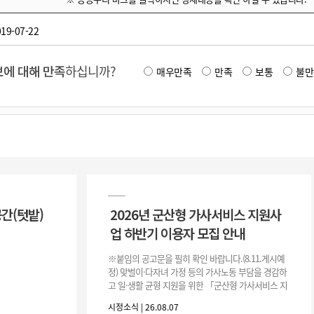
19-07-22
에 대해 만족
하십니까?
매우만족
만족
보통
불만
공간(텃밭)
2026년 군산형 가사서비스 지원사
업 하반기 이용자 모집 안내
※붙임의 공고문을 필히 확인 바랍니다.(8.11.게시예
정) 맞벌이·다자녀 가정 등의 가사노동 부담을 경감하
고 일·생활 균형 지원을 위한 「군산형 가사서비스 지
원사업」하반기 이용자를 다음과 같이 추가 모집하오
시정소식 | 26.08.07
니 많은 참여 바랍니다. 1