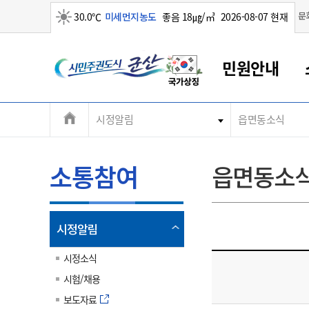
맑음
문
30.0℃
미세먼지농도
좋음 18㎍/㎥
2026-08-07 현재
시
민원안내
민
전
시정알림
읍면동소식
군산새만금
민원안내
소통참여
생활복지
경제산업
정보공개
군산소개
전북소개
주
군산에서 시작되는 새만금
전북특별자치도 소개
군산사랑상품권
민원창구안내
정보공개제도
복지/보건
시정알림
군산시 비전
체
권
민원이용안내
시정소식
인구정책
상품권 안내
제도안내
전북특별자치도란?
메
소통참여
읍면동소
민원수수료
시험/채용
통합돌봄
상품권 공지사항
비공개대상정보
전북특별자치도 용어 Q&A
뉴
도
종합민원창구
보도자료
주민복지
상품권 Q&A
불복구제절차
자료실
시
아름다운 배려창구
행사안내
아동/청소년
상품권 이용규약
수수료
열
시정알림
홍보영상 게시판
토지정보민원창구
행사일정표
여성/가족
판매대행점 조회
정보공개서식
림
군
대표전화
대표전화
대표전화
대표전화
대표전화
대표전화
대표전화
대표전화
063-454-4000
063-454-4000
063-454-4000
063-454-4000
063-454-4000
063-454-4000
063-454-4000
063-454-4000
시정소식
무인민원발급기
교육안내
노인복지
지류상품권 재고조회
시험/채용
산
보건소식
장애인복지
부서 및 담당자 연락처
부서 및 담당자 연락처
부서 및 담당자 연락처
부서 및 담당자 연락처
부서 및 담당자 연락처
부서 및 담당자 연락처
부서 및 담당자 연락처
부서 및 담당자 연락처
보도자료
고시공고
사회서비스(바우처)