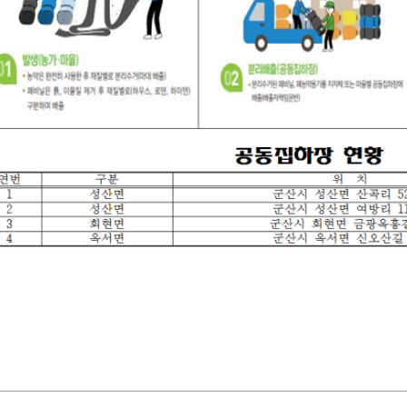
기부자 예우제
기부자 명예의 전당
기금사업
군산시 답례품
고향사랑기부제 소식