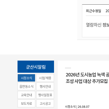
최근수정일
20
열람하신
정보
군산시알림
2026년 도시농업 녹색 
시정소식
시험/채용
조성 사업 대상 추가모집
(municipal
읍면동소식
행사안내
news)
교육안내
행사일정표
보도자료
고시공고
시정소식 | 26.08.07