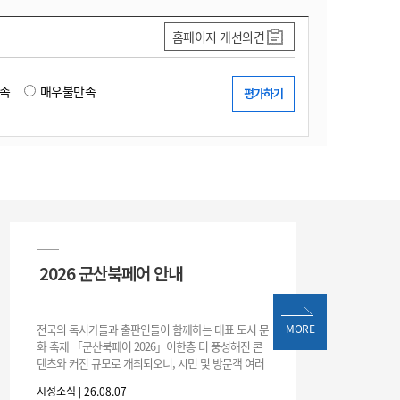
홈페이지 개선의견
족
매우불만족
2026 군산북페어 안내
전국의 독서가들과 출판인들이 함께하는 대표 도서 문
MORE
화 축제 「군산북페어 2026」이한층 더 풍성해진 콘
텐츠와 커진 규모로 개최되오니, 시민 및 방문객 여러
분의 많은 관심과 참여 바랍니다.□ 행사 개요행사 기
시정소식 | 26.08.07
간: 2026. 8. 28.