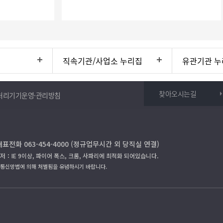
직속기관/사업소 누리집
유관기관 누
찾아오시는길
처리기기운영·관리방침
대표전화 063-454-4000 (정규업무시간 외 당직실 연결)
저：IE 9이상, 파이어 폭스, 크롬, 사파리에 최적화 되어있습니다.
보통신망법에 의해 처벌됨을 유념하시기 바랍니다.