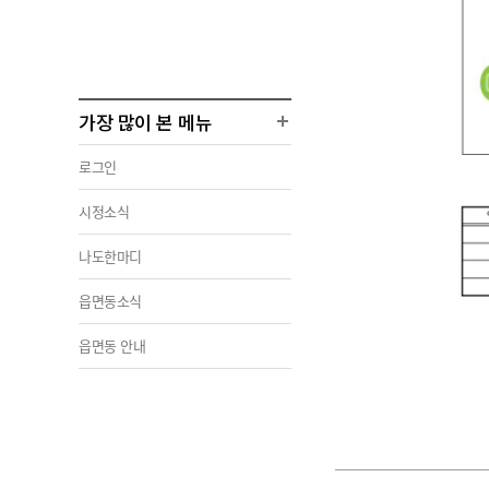
가장 많이 본 메뉴
로그인
시정소식
나도한마디
읍면동소식
읍면동 안내