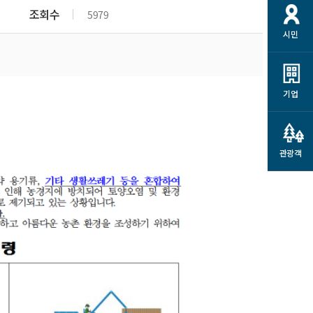
개
재정정보 공개
공공저작물
션
조회수
5979
시민
통계정보
행정규제개혁
소상공인 지원
민방위/재난안전
시스템
행정규제개혁안내
고유가 피해지원금
민방위
규제신문고
군산사랑배달 배달의명수
기업
재난안전
규제입증요청
카드수수료 지원
풍수해보험
사
규제정보포털
소상공인지원
재해예방
관광객
관련기관 안내
군산시착한가격업소
시민대상보험
통계
영조물 배상보험
인 현황
군산시민 안전보험
군산시민 자전거보험
군산 상품
농업인안전보험 농가부담
 가이드북
금 지원사업