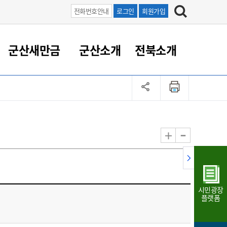
전화번호안내
로그인
회원가입
군산새만금
군산소개
전북소개
정 대응
족관계
부서/업무
RE100의 중심 새만금
도시/공원/주택
산업인프라
정책실명제
토지/건축
읍면동 안내
군산새만금 홍보 영상
조직운영6대지표
농업/축산업
도시재생
지방세
족관계
도시계획/지구단위계획
군산국가산업단지
정책실명제 안내
지방세
도시재생사업
민선8기 농업비전/발전방
공무원 정원
향
-
+
공원녹지
군산2국가산업단지
국민신청실명제안내
지방세환급금신청
도시재생(현장)지원센터
과장급이상 상위직 비율
농산물 유통
식
주택
새만금산업단지
정책실명제 중점관리 대상
지방세 상담챗봇
도시재생시설 현황
공무원 1인당 주민수
가축방역
자료실
자유무역지역
도시재생 공지/행사
현장공무원 비율
동물복지
지방산업단지
재정규모대비 인건비운영
시민광장
농공단지
실국본부수
플랫폼
림 서비
산업단지 지도
내고장 알리미
구
항만/여객/공항/철도/컨벤