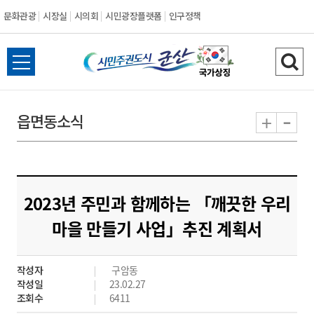
문화관광
시장실
시의회
시민광장플랫폼
인구정책
시
전
검
민
체
색
메
하
-
+
읍면동소식
주
뉴
기
열
권
기
도
2023년 주민과 함께하는 「깨끗한 우리
시
마을 만들기 사업」추진 계획서
군
작성자
구암동
산
작성일
23.02.27
조회수
6411