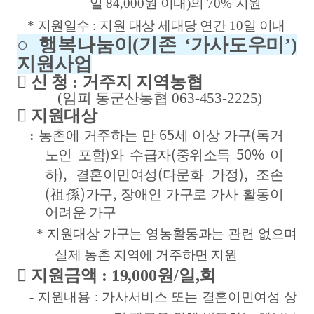
일
84,000
원 이내
)
의
70%
지원
*
지원일수
:
지원 대상 세대당 연간
10
일 이내
○
행복나눔이
(
기존
‘
가사도우미
’)
지원사업

신 청
:
거주지 지역농협
(
임피 동군산농협
063-453-2225)

지원대상
65
(
:
농촌에 거주하는 만
세 이상 가구
독거
)
(
50%
노인 포함
와 수급자
중위소득
이
),
(
),
하
결혼이민여성
다문화 가정
조손
(
)
,
祖孫
가구
장애인 가구로 가사 활동이
어려운 가구
*
지원대상 가구는 영농활동과는 관련 없으며
실제 농촌 지역에 거주하면 지원

지원금액
: 19,000
원
/
일
,
회
-
지원내용
:
가사서비스 또는 결혼이민여성 상