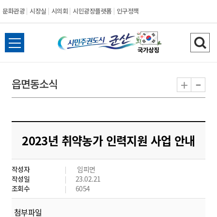
문화관광
시장실
시의회
시민광장플랫폼
인구정책
시
전
검
민
체
색
메
하
-
+
읍면동소식
주
뉴
기
열
권
기
도
2023년 취약농가 인력지원 사업 안내
시
작성자
임피면
군
작성일
23.02.21
조회수
6054
산
첨부파일