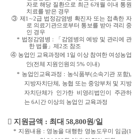
자로 해당 질환으로 최근
6
개월 이내 통원
치료를 받은 경우
③
제
1
∼
2
급 법정감염병 확진자 또는 접촉한 자
로 의료기관으로부터 통보를 받아 격리 중
인 경우
*
법정감염병
:
「
감염병의 예방 및 관리에 관
한 법률
」
제
2
조 참조
④
농업인 교육과정
에
1
일 이상 참여한 여성농업
인
(
전체 지원인원의
5%
이내
)
*
농업인교육과정
:
농식품부
(
소속기관 포함
),
지방자치단체
,
농협 또는 중앙부처 및 지방
자치단체가 인가한 비영리법인이 주관하
는
6
시간 이상의 농업인 교육과정

지원금액
:
최대
58,800
원
/
일
*
지원내용
:
영농을 대행한 영농도우미 임금
(1