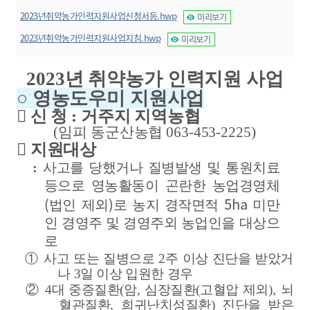
2023년취약농가인력지원사업신청서등.hwp
미리보기
2023년취약농가인력지원사업지침.hwp
미리보기
2023
년 취약농가 인력지원 사업
○
영농도우미 지원사업

신 청
:
거주지 지역농협
(
임피 동군산농협
063-453-2225)

지원대상
:
사고를 당했거나 질병발생 및 통원치료
등으로 영농활동이 곤란한 농업경영체
(
)
5ha
법인 제외
로 농지 경작면적
미만
인 경영주 및 경영주외 농업인을 대상으
로
①
사고 또는 질병으로
2
주 이상 진단을 받았거
나
3
일 이상 입원한 경우
②
4
대 중증질환
(
암
,
심장질환
(
고혈압 제외
),
뇌
혈관질환
,
희귀난치성질환
)
진단을 받은