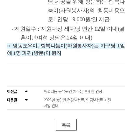
담 제공을 위해 방문하는 행복나
눔이
(
자원봉사자
)
의 활동비용으
로
1
인당
19,000
원
/
일 지급
-
지원일수
:
지원대상 세대당 연간
12
일 이내
(
결
혼이민여성 상담은
24
일 이내
)
○
영농도우미
,
행복나눔이
(
자원봉사자
)
는 가구당
1
일
에
1
명 파견
(
방문
)
이 원칙
이전글
행복나눔 공유곳간 채우는 훈훈한 인정
다음글
2023년 농업인 건강보험료, 연금보험료 지원
사업 안내
목록