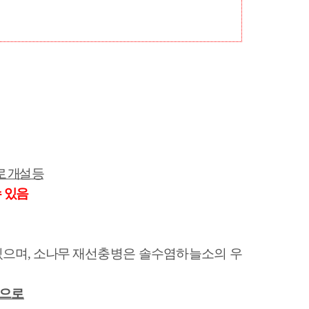
농기계 종합보험
 개설 등
수 있음
있으며
,
소나무
재선충병은 솔수염하늘소의 우
것으로