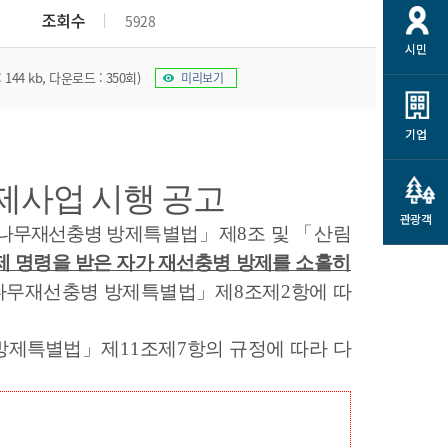
개
재정정보 공개
공공저작물
션
조회수
5928
시민
통계정보
행정규제개혁
소상공인 지원
144 kb, 다운로드 : 350회)
미리보기
민방위/재난안전
시스템
행정규제개혁안내
고유가 피해지원금
민방위
규제신문고
군산사랑배달 배달의명수
기업
재난안전
규제입증요청
카드수수료 지원
풍수해보험
제사업 시행 공고
사
규제정보포털
소상공인지원
재해예방
관광객
관련기관 안내
나무
재선충병
방제특별법
」
제
8
조 및
「
산림
군산시착한가격업소
제 명령을 받은 자가 재선충병 방제를
소홀히
시민대상보험
통계
나무재선충병 방제특별법
」
제
8
조제
2
항에 따
영조물 배상보험
인 현황
군산시민 안전보험
방제특별법
」
제
11
조제
7
항의 규정에 따라 다
군산시민 자전거보험
군산 상품
농업인안전보험 농가부담
 가이드북
금 지원사업