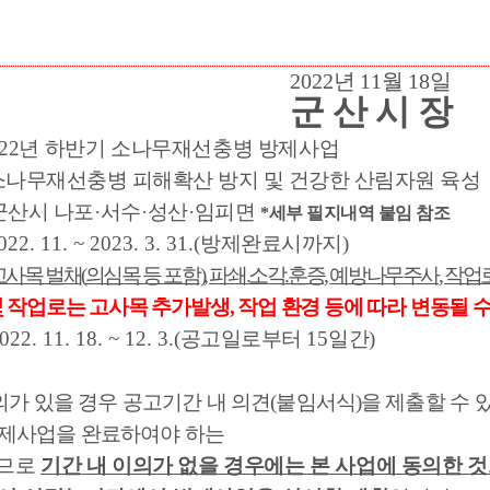
기부자 예우제
기부자 명예의 전당
기금사업
2022
년
11
월
18
일
군 산 시 장
군산시 답례품
고향사랑기부제 소식
22
년 하반기 소나무재선충병 방제사업
소나무재선충병 피해확산 방지 및 건강한 산림자원 육성
군산시 나포
·
서수
·
성산
·
임피면
*
세부 필지내역 붙임 참조
022. 11. ~ 2023. 3. 31.(
방제완료시까지
)
고사목 벌채
(
의심목 등 포함
),
파쇄
.
소각
.
훈증
,
예방나무주사
,
작업로
 작업로는 고사목 추가발생
,
작업 환경 등에 따라 변동될 
022. 11. 18. ~ 12. 3.(
공고일로부터
15
일간
)
의가 있을 경우 공고기간 내 의견
(
붙임서식
)
을 제출할 수 
방제사업을 완료하여야 하는
이므로
기간 내 이의가 없을 경우에는 본 사업에 동의한 