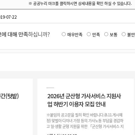
※ 공공누리 마크를 클릭하시면 상세내용을 확인 하실 수 있습니다.
19-07-22
에 대해 만족
하십니까?
매우만족
만족
보통
불만
공간(텃밭)
2026년 군산형 가사서비스 지원사
업 하반기 이용자 모집 안내
※붙임의 공고문을 필히 확인 바랍니다.(8.11.게시예
정) 맞벌이·다자녀 가정 등의 가사노동 부담을 경감하
고 일·생활 균형 지원을 위한 「군산형 가사서비스 지
원사업」하반기 이용자를 다음과 같이 추가 모집하오