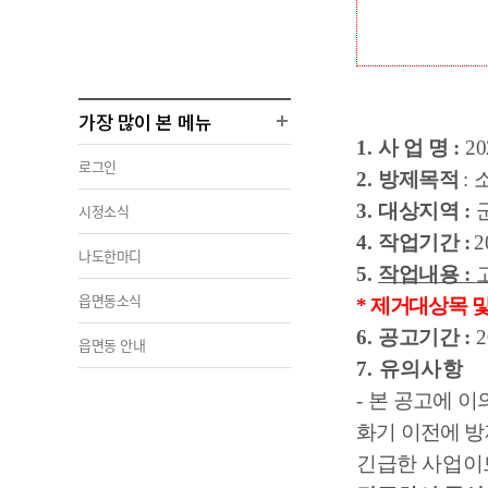
가장 많이 본 메뉴
1.
사 업 명
:
20
로그인
2.
방제목적
:
3.
대상지역
:
시정소식
4.
작업기간
:
2
나도한마디
5.
작업내용
:
읍면동소식
*
제거대상목 및
6.
공고기간
:
2
읍면동 안내
7.
유의사항
-
본 공고에 이
화기 이전에 
긴급한 사업