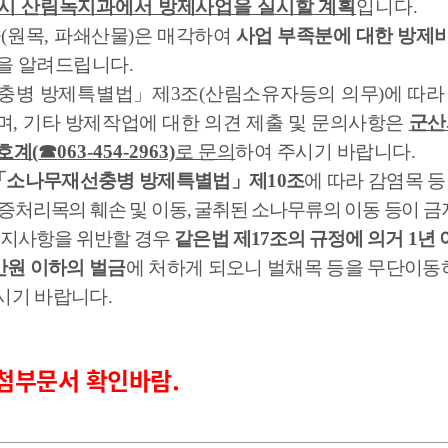
시 산림녹지과에서 방제사업을 실시할 계획
입니다
.
물
(
원목
,
파쇄산물
)
은 매각하여
사업 부족분에 대한 방제
을 알려드립니다
.
충병 방제특별법
」
제
3
조
(
산림소유자등의 의무
)
에 따라
며
,
기타 방제작업에 대한 의견 제출 및 문의사항은
군산
호계
(
☎
063-454-2963)
로 문의
하여 주시기 바랍니다
.
「
소나무재선충병 방제특별법
」
제
10
조
에 따라 감염목 등
증처리목의 훼손 및 이동
,
굴취된 소나무류의 이동 등이 
금지사항을 위반할 경우
같은법 제
17
조의 규정에 의거
1
년 
만원 이하의 벌금
에 처하게 되오니 벌채목 등을 무단이동
시기 바랍니다
.
첨부문서 확인바람.