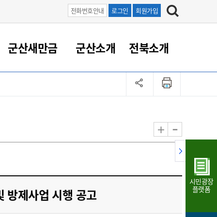
전화번호안내
로그인
회원가입
군산새만금
군산소개
전북소개
정 대응
족관계
부서/업무
RE100의 중심 새만금
도시/공원/주택
산업인프라
정책실명제
토지/건축
읍면동 안내
군산새만금 홍보 영상
조직운영6대지표
농업/축산업
도시재생
지방세
족관계
도시계획/지구단위계획
군산국가산업단지
정책실명제 안내
지방세
도시재생사업
민선8기 농업비전/발전방
공무원 정원
향
-
+
공원녹지
군산2국가산업단지
국민신청실명제안내
지방세환급금신청
도시재생(현장)지원센터
과장급이상 상위직 비율
농산물 유통
식
주택
새만금산업단지
정책실명제 중점관리 대상
지방세 상담챗봇
도시재생시설 현황
공무원 1인당 주민수
가축방역
자료실
자유무역지역
도시재생 공지/행사
현장공무원 비율
동물복지
지방산업단지
재정규모대비 인건비운영
시민광장
농공단지
실국본부수
플랫폼
및 방제사업 시행 공고
림 서비
산업단지 지도
내고장 알리미
구
항만/여객/공항/철도/컨벤