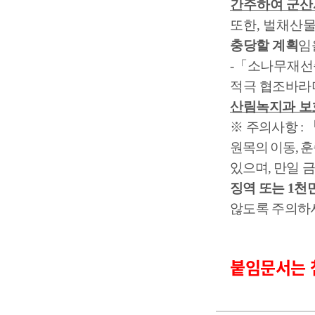
간주하여 군산
또한
,
벌채
산
충당할 계획
임
-
「
소나무재선
적극 협조바라
산림녹지과 보
※
주의사항
:
원목의 이동
,
훈
있으며
,
만일 
징역 또는
1
천
않도록 주의하
붙임문서는 