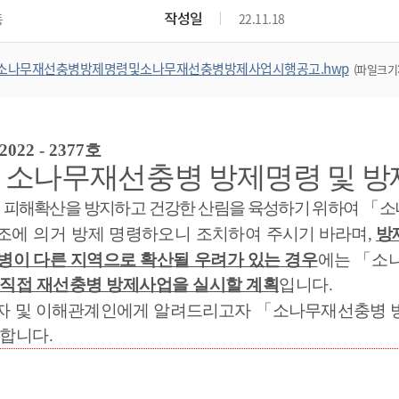
위원회 현황
공공데이터 개방
업무추진비공
군산시 무상교통
작성일
동
22.11.18
공부의 명수
정부24
위원회 명단공개
공공데이터 개방
예산/재정
법률정보
국민신문고
건설
부동산
에너지
소나무재선충병방제명령및소나무재선충병방제사업시행공고.hwp
(파일크기: 
환경
청소
위생
위원회 회의록 공개
공공데이터 수요조사
민원편람/서식
한눈에 서비스
전자가족관계등록
예산안내
조례규칙 입법예고
경제동향
도로/가로등
부동산 정보
태양광
환경선언문
청소정보
공중위생
재정공시
조례규칙 입법예고(구)
물가정보
자전거
주소/건축/지적/지리정보
가스/석유
인터넷등기소
환경기본정보
대형폐기물 배출신고
위생용품 제조업
결산보고서
법률정보 관련사이트
사회조사
조상땅찾기
2022 - 2377
호
국세청홈택스
화학물질 관리지도
공모사업
생활쓰레기 처리요령
식품위생
소나무재선충병 방제명령 및 방
중기지방재정계획
사업체조
위택스
미세먼지 대응
음식물쓰레기 처리요령
문화 콘텐츠업
투자심사
통계연보
피해확산을 방지하고 건강한 산림을 육성하기
위하여
「
소
부동산통합민원
환경영향평가
폐기물 처리시설 현황
예산낭비신고
청년통계
조에 의거
방제 명령하오니 조치하여
주시기 바라며
,
방
체육
공공데이터포털
석면해체 건축물정보
보조금 부정수급 신고
주민등록
병이
다른 지역으로 확산될 우려가 있는 경우
에는
「
소
새올전자민원창구
체육시설 안내
환경오염업소 공개
공유재산
체류외국
직접 재선충병 방제사업을 실시할 계획
입니다
.
군산시체육회
환경 관련사이트
재정용어사전
자 및 이해관계인에게 알려드리고자
「
소나무재선충병 
생활체육 공지
고합니다
.
군산시 고향사랑기부제
고향사랑기부제 소개
군산상품