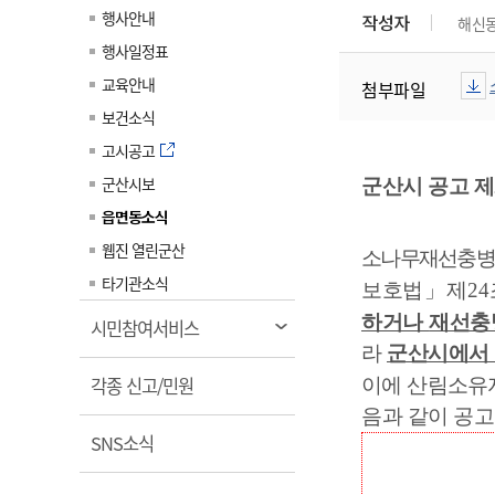
계약정보공개
행사안내
작성자
해신
전화번호안내
전화번호안내
전화번호안내
전화번호안내
전화번호안내
전화번호안내
전화번호안내
전화번호안내
군산시보
장사정보
행사일정표
입찰/계약정보
읍면동소식
주민복지 안내서
주요시책
수산업
찾아오시는길
찾아오시는길
찾아오시는길
찾아오시는길
찾아오시는길
찾아오시는길
찾아오시는길
찾아오시는길
교육안내
첨부파일
용역과제
민원편의제도
웹진 열린군산
시정계획
어업현황
보건소식
타기관소식
민원 1회방문 처리제
주요업무
수산물 안전정보
고시공고
어디서나 민원처리제
시정백서
군산시보
군산수산물 소비촉진행사
군산시 공고 제
상품권 구매 사용 및 관리
사전심사 청구제도
읍면동소식
군산 특화 수산물
민원인 후견인제
웹진 열린군산
소나무재선충병 
복합민원 상담예약제
타기관소식
보호법
」
제
24
폐업신고 원스톱서비스
하거나
재선충
열
시민참여서비스
납세자 보호관제도
림
라
군산시에서 
열
『안심상속』 원스톱 서비
각종 신고/민원
이에 산림소유
스
림
음과 같이 공
열
SNS소식
림