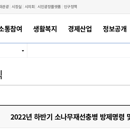
화관광
시장실
시의회
시민광장플랫폼
인구정책
소통참여
생활복지
경제산업
정보공개
새만금 해양거점도시 군산
정보공개 목록/청구
시민참여서비스
여권 민원
기업지원
교육
군산시 소개
군산시 관할권 주요논리
각종 신고/민원
사전정보공표
일자리/창업
차량 민원
상하수도
시청안내
새만금 관할구역 결
주민등록/인감/가
교통안내
기업목록
인사운영
SNS소식
여권발급안내
시민광장플랫폼
교육지원
투자기업 인센티브
정보공개 목록/청구
군산 현황
차량등록사업소 안내
하수도 계획
군산시 명장
사전정보공표
청사종합안내
주민등록/인감/가
시내버스
일반기업 목록
2022년도 통계
조직도
식
여권 서식
시장에게 바란다
평생교육
기업지원정책
군산의 역사
차량 신규/이전 등록
상수도시설
구인구직
수시공표
전화번호안내
각종서식
택시
사회적경제기업
2023년도 통계
업무
나의민원
학자금대출이자지원
경제 공지/서식
수상현황
저당권 설정/말소 등록
수질검사
청년뜰(청년센터/창업센터)
부서별 팩스번호
시외버스/고속버스
공장 검색
2024년도 통계
부서소
나도한마디
우리아이 꿈탐험 지원사업
기업애로해소SOS
자연지리특성
등록원부 열람/발급
상수도/하수도 요금
시청 오시는 길
철도/항공
2025년도 통계
부서별 
군산시사회적경제지원센터
칭찬합시다
시민정보화교육
강소연구개발특구
행정구역/행정지도
자동차 등록 서식
요금조회납부시스템
여객선
설문조사
부모학교예약시스템
자매결연/국제협력 도시
자동차 과태료 조회 및 납부
공공하수처리시설
교통 관련사이트
일자리 지원사업
2022년 하반기 소나무재선충병 방제명령 
자원봉사참여
군산어린이시청
군산의 상징
자동차 정기(종합)검사 기
주정차단속 문자알
일자리지원센터
간조회 및 검사예약
스
전자민원창
적극행정
디지털배움터