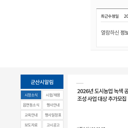
최근수정일
20
열람하신
정보
군산시알림
2026년 도시농업 녹색 
시정소식
시험/채용
조성 사업 대상 추가모집
(municipal
읍면동소식
행사안내
news)
교육안내
행사일정표
보도자료
고시공고