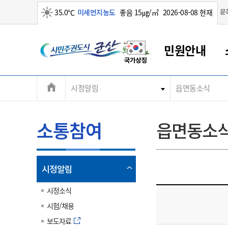
맑음
문
35.0℃
미세먼지농도
좋음 15㎍/㎥
2026-08-08 현재
시
민원안내
민
전
시정알림
읍면동소식
군산새만금
민원안내
소통참여
생활복지
경제산업
정보공개
군산소개
전북소개
주
군산에서 시작되는 새만금
전북특별자치도 소개
군산사랑상품권
민원창구안내
정보공개제도
복지/보건
시정알림
군산시 비전
체
권
민원이용안내
시정소식
인구정책
상품권 안내
제도안내
전북특별자치도란?
메
소통참여
읍면동소
민원수수료
시험/채용
통합돌봄
상품권 공지사항
비공개대상정보
전북특별자치도 용어 Q&A
뉴
도
종합민원창구
보도자료
주민복지
상품권 Q&A
불복구제절차
자료실
시
아름다운 배려창구
행사안내
아동/청소년
상품권 이용규약
수수료
열
시정알림
홍보영상 게시판
토지정보민원창구
행사일정표
여성/가족
판매대행점 조회
정보공개서식
림
군
대표전화
대표전화
대표전화
대표전화
대표전화
대표전화
대표전화
대표전화
063-454-4000
063-454-4000
063-454-4000
063-454-4000
063-454-4000
063-454-4000
063-454-4000
063-454-4000
시정소식
무인민원발급기
교육안내
노인복지
지류상품권 재고조회
시험/채용
산
보건소식
장애인복지
부서 및 담당자 연락처
부서 및 담당자 연락처
부서 및 담당자 연락처
부서 및 담당자 연락처
부서 및 담당자 연락처
부서 및 담당자 연락처
부서 및 담당자 연락처
부서 및 담당자 연락처
보도자료
고시공고
사회서비스(바우처)