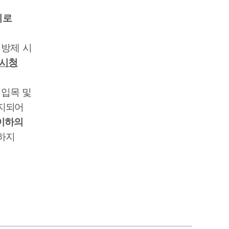
비로
 방제 시
시청
 입목 및
금지되어
이하의
하지