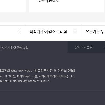
시정소식 | 26.08.07
니 많은 참여 바랍니다. 1
직속기관/사업소 누리집
유관기관 누
찾아오시는길
처리기기운영·관리방침
대표전화 063-454-4000 (정규업무시간 외 당직실 연결)
저：IE 9이상, 파이어 폭스, 크롬, 사파리에 최적화 되어있습니다.
보통신망법에 의해 처벌됨을 유념하시기 바랍니다.