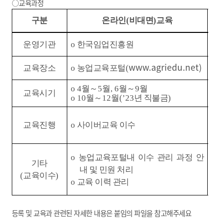
○교육과정
구분
온라인
(
비대면
)
교육
운영기관
o
한국임업진흥원
o
www.agriedu.net)
교육장소
o
농업교육포털
(
o
o 4
월
～
5
월
, 6
월
～
9
월
교육시기
o 
o 10
월
～
12
월
(’23
년 직불금
)
o
교육진행
o
사이버교육 이수
o
o
농업교육포털내 이수 관리 과정
안
기타
o
내 및 민원 처리
(
교육이수
)
o
교육 이력 관리
등록 및 교육과 관련된 자세한 내용은 붙임의 파일을 참고해주세요