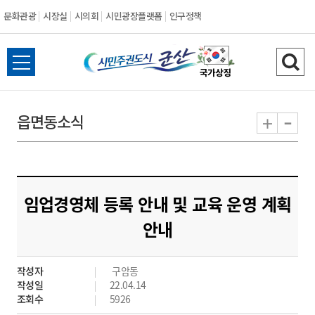
문화관광
시장실
시의회
시민광장플랫폼
인구정책
시
전
검
민
체
색
메
하
-
+
읍면동소식
주
뉴
기
열
권
기
도
임업경영체 등록 안내 및 교육 운영 계획
시
안내
군
작성자
구암동
산
작성일
22.04.14
조회수
5926