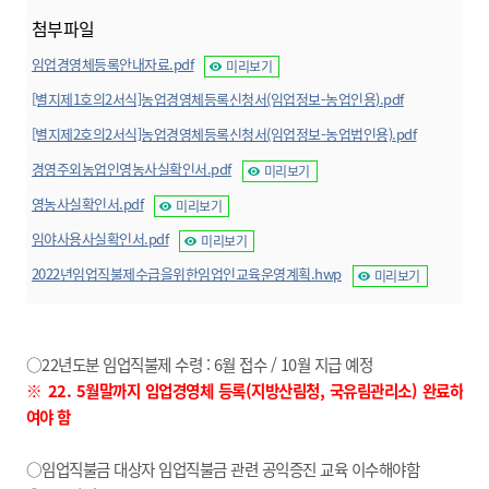
첨부파일
임업경영체등록안내자료.pdf
미리보기
[별지제1호의2서식]농업경영체등록신청서(임업정보-농업인용).pdf
미리보기
[별지제2호의2서식]농업경영체등록신청서(임업정보-농업법인용).pdf
미리보기
경영주외농업인영농사실확인서.pdf
미리보기
영농사실확인서.pdf
미리보기
임야사용사실확인서.pdf
미리보기
2022년임업직불제수급을위한임업인교육운영계획.hwp
미리보기
○22년도분 임업직불제 수령 : 6월 접수 / 10월 지급 예정
※ 22. 5월말까지 임업경영체 등록(지방산림청, 국유림관리소) 완료하
여야 함
○임업직불금 대상자 임업직불금 관련 공익증진 교육 이수해야함