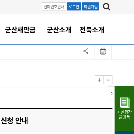
전화번호안내
로그인
회원가입
군산새만금
군산소개
전북소개
정 대응
족관계
부서/업무
RE100의 중심 새만금
도시/공원/주택
산업인프라
정책실명제
토지/건축
읍면동 안내
군산새만금 홍보 영상
조직운영6대지표
농업/축산업
도시재생
지방세
족관계
도시계획/지구단위계획
군산국가산업단지
정책실명제 안내
지방세
도시재생사업
민선8기 농업비전/발전방
공무원 정원
향
-
+
공원녹지
군산2국가산업단지
국민신청실명제안내
지방세환급금신청
도시재생(현장)지원센터
과장급이상 상위직 비율
농산물 유통
식
주택
새만금산업단지
정책실명제 중점관리 대상
지방세 상담챗봇
도시재생시설 현황
공무원 1인당 주민수
가축방역
자료실
자유무역지역
도시재생 공지/행사
현장공무원 비율
동물복지
지방산업단지
재정규모대비 인건비운영
시민광장
농공단지
실국본부수
플랫폼
 신청 안내
림 서비
산업단지 지도
내고장 알리미
구
항만/여객/공항/철도/컨벤