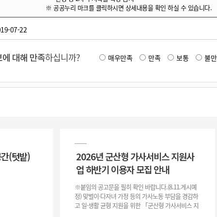
※ 공공누리 마크를 클릭하시면 상세내용을 확인 하실 수 있습니다.
19-07-22
에 대해 만족
하십니까?
매우만족
만족
보통
불만
공간(텃밭)
2026년 군산형 가사서비스 지원사
업 하반기 이용자 모집 안내
※붙임의 공고문을 필히 확인 바랍니다.(8.11.게시예
정) 맞벌이·다자녀 가정 등의 가사노동 부담을 경감하
고 일·생활 균형 지원을 위한 「군산형 가사서비스 지
원사업」하반기 이용자를 다음과 같이 추가 모집하오