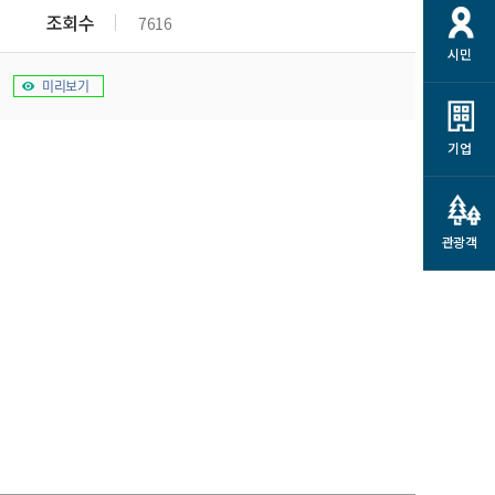
개
재정정보 공개
공공저작물
션
조회수
7616
시민
통계정보
행정규제개혁
소상공인 지원
미리보기
민방위/재난안전
시스템
행정규제개혁안내
고유가 피해지원금
민방위
규제신문고
군산사랑배달 배달의명수
기업
재난안전
규제입증요청
카드수수료 지원
풍수해보험
사
규제정보포털
소상공인지원
재해예방
관광객
관련기관 안내
군산시착한가격업소
시민대상보험
통계
영조물 배상보험
인 현황
군산시민 안전보험
군산시민 자전거보험
군산 상품
농업인안전보험 농가부담
 가이드북
금 지원사업