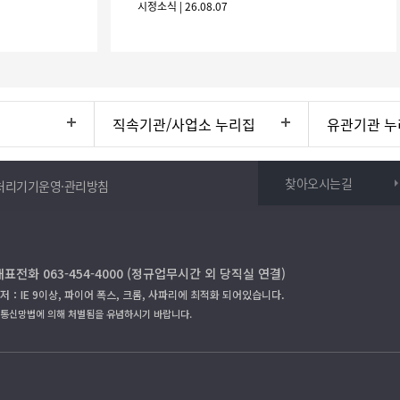
시정소식 | 26.08.07
니 많은 참여 바랍니다. 1
직속기관/사업소 누리집
유관기관 누
찾아오시는길
처리기기운영·관리방침
대표전화 063-454-4000 (정규업무시간 외 당직실 연결)
저：IE 9이상, 파이어 폭스, 크롬, 사파리에 최적화 되어있습니다.
보통신망법에 의해 처벌됨을 유념하시기 바랍니다.