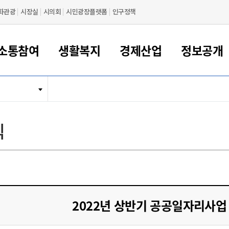
화관광
시장실
시의회
시민광장플랫폼
인구정책
소통참여
생활복지
경제산업
정보공개
새만금 해양거점도시 군산
정보공개 목록/청구
시민참여서비스
여권 민원
기업지원
교육
군산시 소개
군산시 관할권 주요논리
각종 신고/민원
사전정보공표
일자리/창업
차량 민원
상하수도
시청안내
새만금 관할구역 결
주민등록/인감/가
교통안내
기업목록
인사운영
SNS소식
여권발급안내
시민광장플랫폼
교육지원
투자기업 인센티브
정보공개 목록/청구
군산 현황
차량등록사업소 안내
하수도 계획
군산시 명장
사전정보공표
청사종합안내
주민등록/인감/가
시내버스
일반기업 목록
2022년도 통계
조직도
식
여권 서식
시장에게 바란다
평생교육
기업지원정책
군산의 역사
차량 신규/이전 등록
상수도시설
구인구직
수시공표
전화번호안내
각종서식
택시
사회적경제기업
2023년도 통계
업무
나의민원
학자금대출이자지원
경제 공지/서식
수상현황
저당권 설정/말소 등록
수질검사
청년뜰(청년센터/창업센터)
부서별 팩스번호
시외버스/고속버스
공장 검색
2024년도 통계
부서소
나도한마디
우리아이 꿈탐험 지원사업
기업애로해소SOS
자연지리특성
등록원부 열람/발급
상수도/하수도 요금
시청 오시는 길
철도/항공
2025년도 통계
부서별 
군산시사회적경제지원센터
칭찬합시다
시민정보화교육
강소연구개발특구
행정구역/행정지도
자동차 등록 서식
요금조회납부시스템
여객선
설문조사
부모학교예약시스템
자매결연/국제협력 도시
자동차 과태료 조회 및 납부
공공하수처리시설
교통 관련사이트
일자리 지원사업
2022년 상반기 공공일자리사업
자원봉사참여
군산어린이시청
군산의 상징
자동차 정기(종합)검사 기
주정차단속 문자알
일자리지원센터
간조회 및 검사예약
스
전자민원창
적극행정
디지털배움터