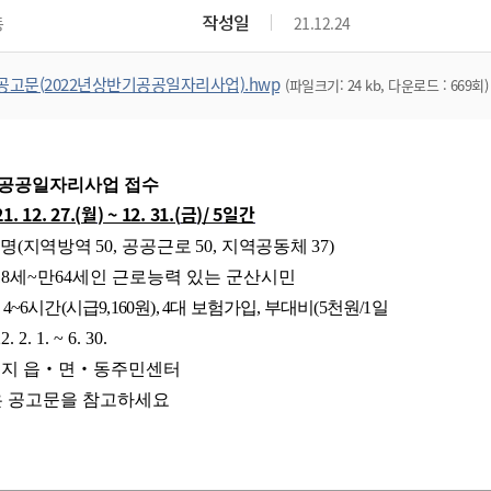
위원회 현황
공공데이터 개방
업무추진비공
군산시 무상교통
작성일
동
21.12.24
공부의 명수
정부24
위원회 명단공개
공공데이터 개방
예산/재정
법률정보
국민신문고
건설
부동산
에너지
공고문(2022년상반기공공일자리사업).hwp
(파일크기: 24 kb, 다운로드 : 669회)
환경
청소
위생
위원회 회의록 공개
공공데이터 수요조사
민원편람/서식
한눈에 서비스
전자가족관계등록
예산안내
조례규칙 입법예고
경제동향
도로/가로등
부동산 정보
태양광
환경선언문
청소정보
공중위생
재정공시
조례규칙 입법예고(구)
물가정보
자전거
주소/건축/지적/지리정보
가스/석유
인터넷등기소
환경기본정보
대형폐기물 배출신고
위생용품 제조업
결산보고서
법률정보 관련사이트
사회조사
조상땅찾기
 공공일자리사업 접수
국세청홈택스
화학물질 관리지도
공모사업
생활쓰레기 처리요령
식품위생
중기지방재정계획
사업체조
1. 12. 27.(
월
) ~ 12. 31.(
금
)/ 5
일간
위택스
미세먼지 대응
음식물쓰레기 처리요령
문화 콘텐츠업
투자심사
통계연보
명
(
지역방역
50,
공공근로
50,
지역공동체
37)
부동산통합민원
환경영향평가
폐기물 처리시설 현황
18
세
예산낭비신고
~
만
64
세인 근로능력 있는 군산시민
청년통계
체육
공공데이터포털
석면해체 건축물정보
일
4~6
시간
(
시급
9,160
원
), 4
대 보험가입
,
부대비
(5
천원
/1
일
보조금 부정수급 신고
주민등록
새올전자민원창구
체육시설 안내
2. 2. 1. ~ 6. 30.
환경오염업소 공개
공유재산
체류외국
군산시체육회
지 읍
‧
면
‧
동주민센터
환경 관련사이트
재정용어사전
 공고문을 참고하세요
생활체육 공지
군산시 고향사랑기부제
고향사랑기부제 소개
군산상품