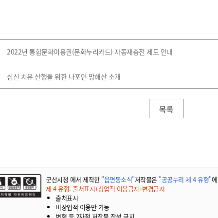
기부자 예우제
기부자 명예의 전당
기금사업
군산시 답례품
2022년 통합문화이용권(문화누리카드) 자동재충전 제도 안내
고향사랑기부제 소식
심신 치유 산행을 위한 나포면 망해산 소개
목록
군산시청 에서 제작한
"읍면동소식"
저작물은
"공공누리 제 4 유형"
에
제 4 유형: 출처표시+상업적 이용금지+변경금지
출처표시
비상업적 이용만 가능
변형 등 2차적 저작물 작성 금지