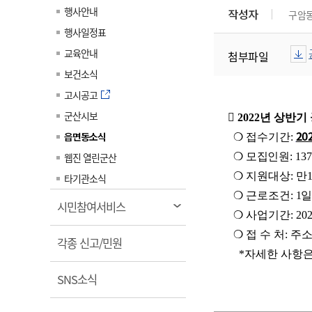
계약정보공개
행사안내
작성자
구암
전화번호안내
전화번호안내
전화번호안내
전화번호안내
전화번호안내
전화번호안내
전화번호안내
전화번호안내
군산시보
장사정보
행사일정표
입찰/계약정보
읍면동소식
주민복지 안내서
주요시책
수산업
찾아오시는길
찾아오시는길
찾아오시는길
찾아오시는길
찾아오시는길
찾아오시는길
찾아오시는길
찾아오시는길
교육안내
첨부파일
용역과제
민원편의제도
웹진 열린군산
시정계획
어업현황
보건소식
타기관소식
민원 1회방문 처리제
주요업무
수산물 안전정보
고시공고
어디서나 민원처리제
시정백서
군산시보
군산수산물 소비촉진행사
󰏚
2022
년 상반기
상품권 구매 사용 및 관리
사전심사 청구제도
202
읍면동소식
군산 특화 수산물
❍
접수기간
:
민원인 후견인제
웹진 열린군산
❍ ​
모집인원
: 137
복합민원 상담예약제
❍
지원대상
:
만
타기관소식
❍
근로조건
:
1
폐업신고 원스톱서비스
열
시민참여서비스
❍
사업기간
: 202
납세자 보호관제도
림
❍
접 수 처
:
주소
열
『안심상속』 원스톱 서비
각종 신고/민원
스
*자세한 사항은
림
열
SNS소식
림