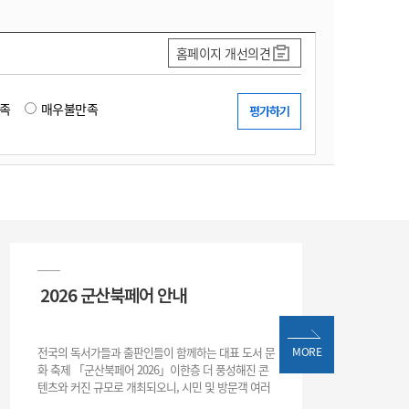
홈페이지 개선의견
족
매우불만족
2026 군산북페어 안내
전국의 독서가들과 출판인들이 함께하는 대표 도서 문
MORE
화 축제 「군산북페어 2026」이한층 더 풍성해진 콘
텐츠와 커진 규모로 개최되오니, 시민 및 방문객 여러
분의 많은 관심과 참여 바랍니다.□ 행사 개요행사 기