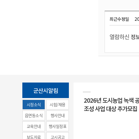
최근수정일
20
열람하신
정보
군산시알림
2026년 도시농업 녹색 
시정소식
시험/채용
조성 사업 대상 추가모집
(municipal
읍면동소식
행사안내
news)
교육안내
행사일정표
보도자료
고시공고