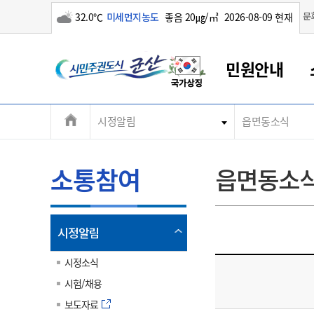
구름많음
문
32.0℃
미세먼지농도
좋음 20㎍/㎥
2026-08-09 현재
시
민원안내
민
전
시정알림
읍면동소식
군산새만금
민원안내
소통참여
생활복지
경제산업
정보공개
군산소개
전북소개
주
군산에서 시작되는 새만금
전북특별자치도 소개
군산사랑상품권
민원창구안내
정보공개제도
복지/보건
시정알림
군산시 비전
체
권
민원이용안내
시정소식
인구정책
상품권 안내
제도안내
전북특별자치도란?
메
소통참여
읍면동소
민원수수료
시험/채용
통합돌봄
상품권 공지사항
비공개대상정보
전북특별자치도 용어 Q&A
뉴
도
종합민원창구
보도자료
주민복지
상품권 Q&A
불복구제절차
자료실
시
아름다운 배려창구
행사안내
아동/청소년
상품권 이용규약
수수료
열
시정알림
홍보영상 게시판
토지정보민원창구
행사일정표
여성/가족
판매대행점 조회
정보공개서식
림
군
대표전화
대표전화
대표전화
대표전화
대표전화
대표전화
대표전화
대표전화
063-454-4000
063-454-4000
063-454-4000
063-454-4000
063-454-4000
063-454-4000
063-454-4000
063-454-4000
시정소식
무인민원발급기
교육안내
노인복지
지류상품권 재고조회
시험/채용
산
보건소식
장애인복지
부서 및 담당자 연락처
부서 및 담당자 연락처
부서 및 담당자 연락처
부서 및 담당자 연락처
부서 및 담당자 연락처
부서 및 담당자 연락처
부서 및 담당자 연락처
부서 및 담당자 연락처
보도자료
고시공고
사회서비스(바우처)