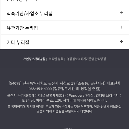
직속기관/사업소 누리집
유관기관 누리집
기타 누리집
개인정보처리방침
저작권 정책
영상정보처리기기운영·관리방침
[54078] 전북특별자치도 군산시 시청로 17 (조촌동, 군산시청) 대표전화
063-454-4000 (정규업무시간 외 당직실 연결)
군산시 누리집(홈페이지)은 운영체제(OS)：Windows 7이상, 인터넷 브라우저：
IE 9이상, 파이어 폭스, 크롬, 사파리에 최적화 되어있습니다.
본 홈페이지에 게시된 이메일 주소가 자동 수집되는 것을 거부하며, 이를 위반시 정보통신
망법에 의해 처벌됨을 유념하시기 바랍니다.