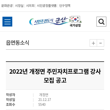
문화관광
시장실
시의회
시민광장플랫폼
인구정책
시
전
검
민
체
색
메
하
-
+
읍면동소식
주
뉴
기
열
권
기
도
2022년 개정면 주민자치프로그램 강사
시
모집 공고
군
작성자
개정면
산
작성일
21.12.17
조회수
5540