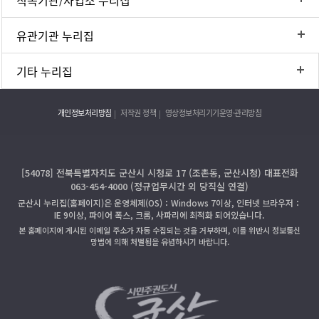
유관기관 누리집
기타 누리집
개인정보처리방침
저작권 정책
영상정보처리기기운영·관리방침
[54078] 전북특별자치도 군산시 시청로 17 (조촌동, 군산시청) 대표전화
063-454-4000 (정규업무시간 외 당직실 연결)
군산시 누리집(홈페이지)은 운영체제(OS)：Windows 7이상, 인터넷 브라우저：
IE 9이상, 파이어 폭스, 크롬, 사파리에 최적화 되어있습니다.
본 홈페이지에 게시된 이메일 주소가 자동 수집되는 것을 거부하며, 이를 위반시 정보통신
망법에 의해 처벌됨을 유념하시기 바랍니다.