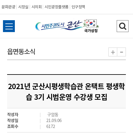
문화관광
시장실
시의회
시민광장플랫폼
인구정책
시
전
검
민
체
색
메
하
-
+
읍면동소식
주
뉴
기
열
권
기
도
2021년 군산시평생학습관 온택트 평생학
시
습 3기 시범운영 수강생 모집
군
작성자
구암동
산
작성일
21.09.06
조회수
6172