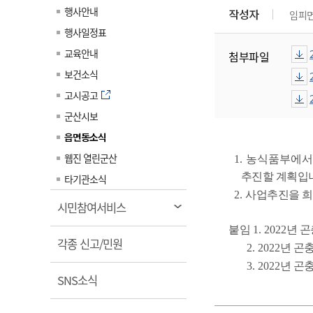
계약정보공개
행사안내
작성자
임피
전화번호안내
전화번호안내
전화번호안내
전화번호안내
전화번호안내
전화번호안내
전화번호안내
전화번호안내
군산시보
장사정보
행사일정표
입찰/계약정보
읍면동소식
주민복지 안내서
주요시책
수산업
찾아오시는길
찾아오시는길
찾아오시는길
찾아오시는길
찾아오시는길
찾아오시는길
찾아오시는길
찾아오시는길
교육안내
첨부파일
용역과제
민원편의제도
웹진 열린군산
시정계획
어업현황
보건소식
타기관소식
민원 1회방문 처리제
주요업무
수산물 안전정보
고시공고
어디서나 민원처리제
시정백서
군산시보
군산수산물 소비촉진행사
상품권 구매 사용 및 관리
사전심사 청구제도
읍면동소식
군산 특화 수산물
민원인 후견인제
웹진 열린군산
1. 농식품부에
복합민원 상담예약제
추진할 계획입
타기관소식
2.
사업추진을 
폐업신고 원스톱서비스
열
시민참여서비스
납세자 보호관제도
림
붙임
1. 2022
년 
열
『안심상속』 원스톱 서비
각종 신고/민원
2. 2022
년 곤
스
림
3. 2022
년 곤
열
SNS소식
림