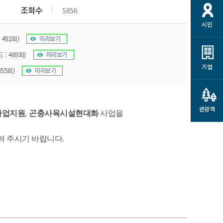
개
재정정보 공개
공공저작물
션
조회수
5856
시민
통계정보
행정규제개혁
소상공인 지원
 492회)
미리보기
민방위/재난안전
시스템
행정규제개혁안내
고유가 피해지원금
 : 469회)
미리보기
민방위
규제신문고
군산사랑배달 배달의명수
기업
455회)
미리보기
재난안전
규제입증요청
카드수수료 지원
풍수해보험
사
규제정보포털
소상공인지원
재해예방
관광객
관련기관 안내
사업지원
,
곤충사육시설현대화
사업을
군산시착한가격업소
시민대상보험
여 주시기 바랍니다
.
통계
영조물 배상보험
인 현황
군산시민 안전보험
군산시민 자전거보험
군산 상품
농업인안전보험 농가부담
 가이드북
금 지원사업