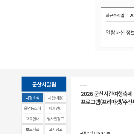
최근수정일
20
열람하신
정보
군산시알림
2026 군산시간여행축제
시정소식
시험/채용
프로그램(프리마켓/주전
(municipal
읍면동소식
행사안내
news)
교육안내
행사일정표
보도자료
고시공고
시정소식 | 26.07.30