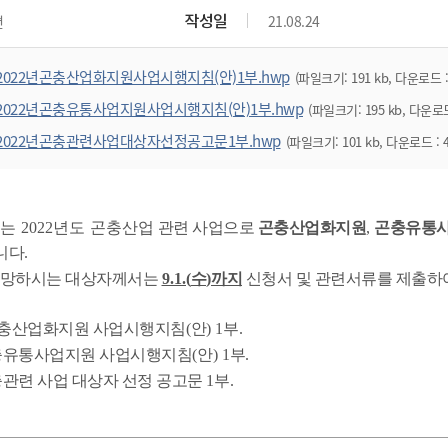
위원회 현황
공공데이터 개방
업무추진비공
군산시 무상교통
작성일
면
21.08.24
공부의 명수
정부24
위원회 명단공개
공공데이터 개방
예산/재정
법률정보
국민신문고
건설
부동산
에너지
2022년곤충산업화지원사업시행지침(안)1부.hwp
(파일크기: 191 kb, 다운로드 :
환경
청소
위생
위원회 회의록 공개
공공데이터 수요조사
민원편람/서식
한눈에 서비스
전자가족관계등록
예산안내
조례규칙 입법예고
경제동향
도로/가로등
부동산 정보
태양광
2022년곤충유통사업지원사업시행지침(안)1부.hwp
(파일크기: 195 kb, 다운로드
환경선언문
청소정보
공중위생
재정공시
조례규칙 입법예고(구)
물가정보
자전거
주소/건축/지적/지리정보
가스/석유
2022년곤충관련사업대상자선정공고문1부.hwp
(파일크기: 101 kb, 다운로드 : 
인터넷등기소
환경기본정보
대형폐기물 배출신고
위생용품 제조업
결산보고서
법률정보 관련사이트
사회조사
조상땅찾기
국세청홈택스
화학물질 관리지도
공모사업
생활쓰레기 처리요령
식품위생
중기지방재정계획
사업체조
위택스
미세먼지 대응
음식물쓰레기 처리요령
문화 콘텐츠업
투자심사
통계연보
서는
2022
년도 곤충산업
관련 사업으로
곤충산업화지원
,
곤충유통
부동산통합민원
환경영향평가
폐기물 처리시설 현황
니다
예산낭비신고
.
청년통계
체육
공공데이터포털
석면해체 건축물정보
희망하시는 대상자께서는
9.1.(
수
)
까지
신청서 및 관련서류를 제출하
보조금 부정수급 신고
주민등록
새올전자민원창구
체육시설 안내
환경오염업소 공개
공유재산
체류외국
곤충산업화지원 사업시행지침
(
안
) 1
부
.
군산시체육회
환경 관련사이트
재정용어사전
충유통사업지원 사업시행지침
(
안
) 1
부
.
생활체육 공지
군산시 고향사랑기부제
충관련 사업 대상자 선정 공고문
1
부
.
고향사랑기부제 소개
군산상품