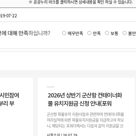
※ 공공누리 마크를 클릭하시면 상세내용을 확인 하실 수 있습니다.
19-07-22
에 대해 만족
하십니까?
매우만족
만족
보통
불만
 시민참여
2026년 상반기 군산항 컨테이너화
부리 부
물 유치지원금 신청 안내(포워
군산항 화물유치 지원사업과 관련하여 컨테이너화물
처리실적에 따른 화물유치지원금을 지급하고자 하오
니, 해당되는 포워더께서는 다음과 같이 지원금을 신
청하시기 바랍니다. 1. 해당기간 : ‘25. 11. 1. ~ '26. 4.
시정소식 | 26.07.29