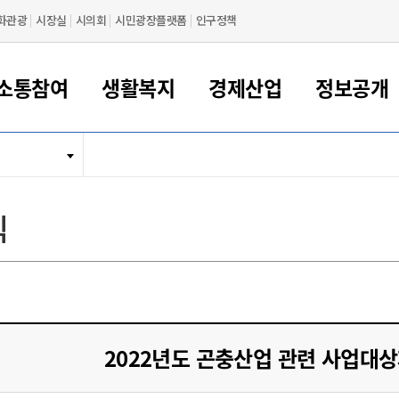
화관광
시장실
시의회
시민광장플랫폼
인구정책
소통참여
생활복지
경제산업
정보공개
새만금 해양거점도시 군산
정보공개 목록/청구
시민참여서비스
여권 민원
기업지원
교육
군산시 소개
군산시 관할권 주요논리
각종 신고/민원
사전정보공표
일자리/창업
차량 민원
상하수도
시청안내
새만금 관할구역 결
주민등록/인감/가
교통안내
기업목록
인사운영
SNS소식
여권발급안내
시민광장플랫폼
교육지원
투자기업 인센티브
정보공개 목록/청구
군산 현황
차량등록사업소 안내
하수도 계획
군산시 명장
사전정보공표
청사종합안내
주민등록/인감/가
시내버스
일반기업 목록
2022년도 통계
조직도
식
여권 서식
시장에게 바란다
평생교육
기업지원정책
군산의 역사
차량 신규/이전 등록
상수도시설
구인구직
수시공표
전화번호안내
각종서식
택시
사회적경제기업
2023년도 통계
업무
나의민원
학자금대출이자지원
경제 공지/서식
수상현황
저당권 설정/말소 등록
수질검사
청년뜰(청년센터/창업센터)
부서별 팩스번호
시외버스/고속버스
공장 검색
2024년도 통계
부서소
나도한마디
우리아이 꿈탐험 지원사업
기업애로해소SOS
자연지리특성
등록원부 열람/발급
상수도/하수도 요금
시청 오시는 길
철도/항공
2025년도 통계
부서별 
군산시사회적경제지원센터
칭찬합시다
시민정보화교육
강소연구개발특구
행정구역/행정지도
자동차 등록 서식
요금조회납부시스템
여객선
설문조사
부모학교예약시스템
자매결연/국제협력 도시
자동차 과태료 조회 및 납부
공공하수처리시설
교통 관련사이트
일자리 지원사업
2022년도 곤충산업 관련 사업대상
자원봉사참여
군산어린이시청
군산의 상징
자동차 정기(종합)검사 기
주정차단속 문자알
일자리지원센터
간조회 및 검사예약
스
전자민원창
적극행정
디지털배움터