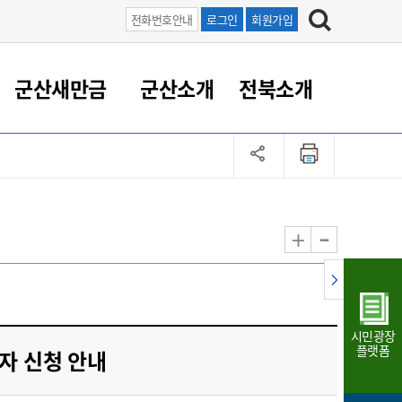
전화번호안내
로그인
회원가입
군산새만금
군산소개
전북소개
정 대응
족관계
부서/업무
RE100의 중심 새만금
도시/공원/주택
산업인프라
정책실명제
토지/건축
읍면동 안내
군산새만금 홍보 영상
조직운영6대지표
농업/축산업
도시재생
지방세
족관계
도시계획/지구단위계획
군산국가산업단지
정책실명제 안내
지방세
도시재생사업
민선8기 농업비전/발전방
공무원 정원
향
-
+
공원녹지
군산2국가산업단지
국민신청실명제안내
지방세환급금신청
도시재생(현장)지원센터
과장급이상 상위직 비율
농산물 유통
식
주택
새만금산업단지
정책실명제 중점관리 대상
지방세 상담챗봇
도시재생시설 현황
공무원 1인당 주민수
가축방역
자료실
자유무역지역
도시재생 공지/행사
현장공무원 비율
동물복지
지방산업단지
재정규모대비 인건비운영
시민광장
농공단지
실국본부수
플랫폼
자 신청 안내
림 서비
산업단지 지도
내고장 알리미
구
항만/여객/공항/철도/컨벤