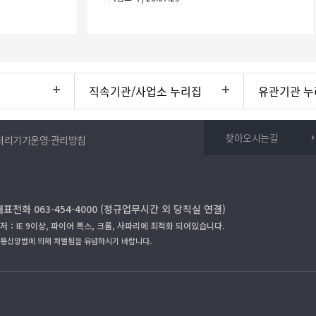
30.(6개
직속기관/사업소 누리집
유관기관 누
찾아오시는길
처리기기운영·관리방침
대표전화 063-454-4000 (정규업무시간 외 당직실 연결)
저：IE 9이상, 파이어 폭스, 크롬, 사파리에 최적화 되어있습니다.
보통신망법에 의해 처벌됨을 유념하시기 바랍니다.