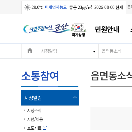
맑음
문
29.0℃
미세먼지농도
좋음 23㎍/㎥
2026-08-06 현재
시
민원안내
민
전
시정알림
읍면동소식
군산새만금
민원안내
소통참여
생활복지
경제산업
정보공개
군산소개
전북소개
주
군산에서 시작되는 새만금
전북특별자치도 소개
군산사랑상품권
민원창구안내
정보공개제도
복지/보건
시정알림
군산시 비전
체
권
민원이용안내
시정소식
인구정책
상품권 안내
제도안내
전북특별자치도란?
메
소통참여
읍면동소
민원수수료
시험/채용
통합돌봄
상품권 공지사항
비공개대상정보
전북특별자치도 용어 Q&A
뉴
도
종합민원창구
보도자료
주민복지
상품권 Q&A
불복구제절차
자료실
시
아름다운 배려창구
행사안내
아동/청소년
상품권 이용규약
수수료
열
시정알림
홍보영상 게시판
토지정보민원창구
행사일정표
여성/가족
판매대행점 조회
정보공개서식
림
군
대표전화
대표전화
대표전화
대표전화
대표전화
대표전화
대표전화
대표전화
063-454-4000
063-454-4000
063-454-4000
063-454-4000
063-454-4000
063-454-4000
063-454-4000
063-454-4000
시정소식
무인민원발급기
교육안내
노인복지
지류상품권 재고조회
시험/채용
산
보건소식
장애인복지
부서 및 담당자 연락처
부서 및 담당자 연락처
부서 및 담당자 연락처
부서 및 담당자 연락처
부서 및 담당자 연락처
부서 및 담당자 연락처
부서 및 담당자 연락처
부서 및 담당자 연락처
보도자료
고시공고
사회서비스(바우처)