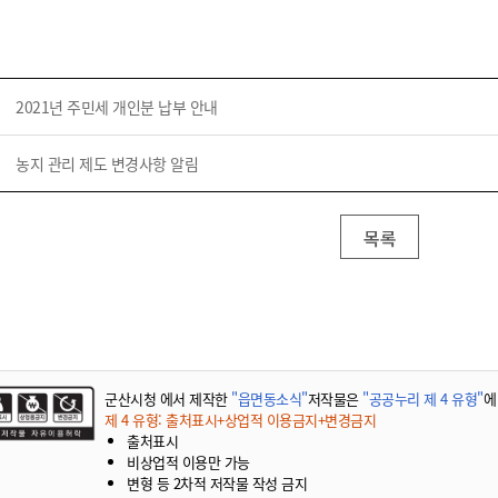
기부자 예우제
기부자 명예의 전당
기금사업
군산시 답례품
2021년 주민세 개인분 납부 안내
고향사랑기부제 소식
농지 관리 제도 변경사항 알림
목록
군산시청 에서 제작한
"읍면동소식"
저작물은
"공공누리 제 4 유형"
에
제 4 유형: 출처표시+상업적 이용금지+변경금지
출처표시
비상업적 이용만 가능
변형 등 2차적 저작물 작성 금지