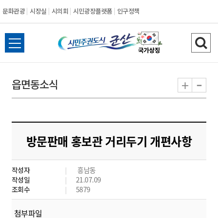
문화관광
시장실
시의회
시민광장플랫폼
인구정책
시
전
검
민
체
색
메
하
-
+
읍면동소식
주
뉴
기
열
권
기
도
방문판매 홍보관 거리두기 개편사항
시
작성자
흥남동
군
작성일
21.07.09
조회수
5879
산
첨부파일