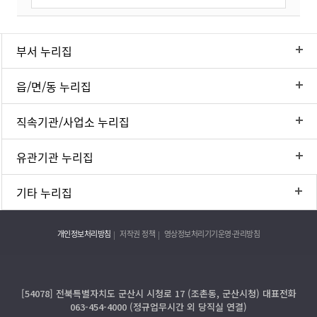
부서 누리집
읍/면/동 누리집
직속기관/사업소 누리집
유관기관 누리집
기타 누리집
개인정보처리방침
저작권 정책
영상정보처리기기운영·관리방침
[54078] 전북특별자치도 군산시 시청로 17 (조촌동, 군산시청) 대표전화
063-454-4000 (정규업무시간 외 당직실 연결)