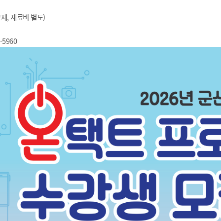
기부자 예우제
기부자 명예의 전당
교재, 재료비 별도)
기금사업
-5960
군산시 답례품
고향사랑기부제 소식