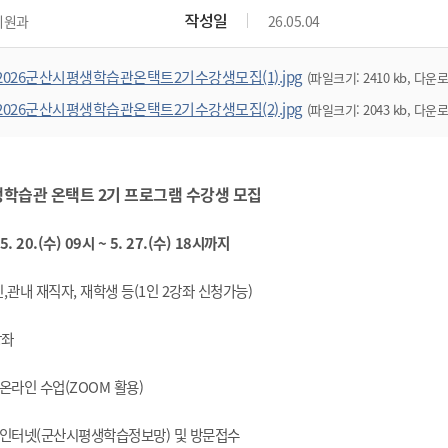
위원회 현황
공공데이터 개방
업무추진비공
군산시 무상교통
작성일
지원과
26.05.04
공부의 명수
정부24
위원회 명단공개
공공데이터 개방
예산/재정
법률정보
국민신문고
건설
부동산
에너지
2026군산시평생학습관온택트2기수강생모집(1).jpg
(파일크기: 2410 kb, 다운로드
환경
청소
위생
위원회 회의록 공개
공공데이터 수요조사
민원편람/서식
한눈에 서비스
전자가족관계등록
예산안내
조례규칙 입법예고
경제동향
도로/가로등
부동산 정보
태양광
2026군산시평생학습관온택트2기수강생모집(2).jpg
(파일크기: 2043 kb, 다운로드
환경선언문
청소정보
공중위생
재정공시
조례규칙 입법예고(구)
물가정보
자전거
주소/건축/지적/지리정보
가스/석유
인터넷등기소
환경기본정보
대형폐기물 배출신고
위생용품 제조업
결산보고서
법률정보 관련사이트
사회조사
조상땅찾기
국세청홈택스
화학물질 관리지도
공모사업
생활쓰레기 처리요령
식품위생
생학습관 온택트 2기 프로그램 수강생 모집
중기지방재정계획
사업체조
위택스
미세먼지 대응
음식물쓰레기 처리요령
문화 콘텐츠업
투자심사
통계연보
부동산통합민원
5. 20.(수) 09시 ~ 5. 27.(수) 18시까지
환경영향평가
폐기물 처리시설 현황
예산낭비신고
청년통계
체육
공공데이터포털
석면해체 건축물정보
보조금 부정수급 신고
주민등록
,
관내 재직자, 재학생 등(1인 2강좌 신청가능)
새올전자민원창구
체육시설 안내
환경오염업소 공개
공유재산
체류외국
군산시체육회
강좌
환경 관련사이트
재정용어사전
생활체육 공지
군산시 고향사랑기부제
 온라인 수업(ZOOM 활용)
고향사랑기부제 소개
군산상품
순 인터넷(군산시평생학습정보망) 및 방문접수