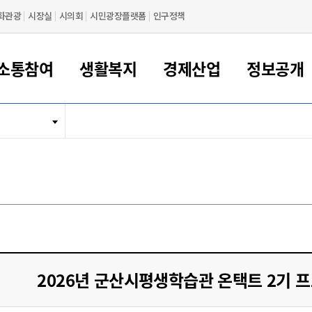
화관광
시장실
시의회
시민광장플랫폼
인구정책
소통참여
생활복지
경제산업
정보공개
새만금 해양거점도시 군산
정보공개 목록/청구
시민참여서비스
여권 민원
기업지원
교육
군산시 소개
군산시 관할권 주요논리
각종 신고/민원
사전정보공표
일자리/창업
차량 민원
상하수도
시청안내
새만금 관할구역 결
주민등록/인감/가
교통안내
기업목록
인사운영
SNS소식
여권발급안내
시민광장플랫폼
교육지원
투자기업 인센티브
정보공개 목록/청구
군산 현황
차량등록사업소 안내
하수도 계획
군산시 명장
사전정보공표
청사종합안내
주민등록/인감/가
시내버스
일반기업 목록
2022년도 통계
조직도
여권 서식
시장에게 바란다
평생교육
기업지원정책
군산의 역사
차량 신규/이전 등록
상수도시설
구인구직
수시공표
전화번호안내
각종서식
택시
사회적경제기업
2023년도 통계
업무
나의민원
학자금대출이자지원
경제 공지/서식
수상현황
저당권 설정/말소 등록
수질검사
청년뜰(청년센터/창업센터)
부서별 팩스번호
시외버스/고속버스
공장 검색
2024년도 통계
부서소
나도한마디
우리아이 꿈탐험 지원사업
기업애로해소SOS
자연지리특성
등록원부 열람/발급
상수도/하수도 요금
시청 오시는 길
철도/항공
2025년도 통계
부서별 
군산시사회적경제지원센터
칭찬합시다
시민정보화교육
강소연구개발특구
행정구역/행정지도
자동차 등록 서식
요금조회납부시스템
여객선
설문조사
부모학교예약시스템
자매결연/국제협력 도시
자동차 과태료 조회 및 납부
공공하수처리시설
교통 관련사이트
일자리 지원사업
2026년 군산시평생학습관 온택트 2기 
자원봉사참여
군산어린이시청
군산의 상징
자동차 정기(종합)검사 기
주정차단속 문자알
일자리지원센터
간조회 및 검사예약
스
전자민원창
적극행정
디지털배움터