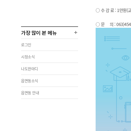
○ 수 강 료 : 1만원(
○ 문 의 : 063)454
가장 많이 본 메뉴
로그인
시정소식
나도한마디
읍면동소식
읍면동 안내