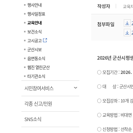
계약정보공개
행사안내
작성자
교육
전화번호안내
전화번호안내
전화번호안내
전화번호안내
전화번호안내
전화번호안내
전화번호안내
전화번호안내
군산시보
장사정보
행사일정표
입찰/계약정보
읍면동소식
주민복지 안내서
주요시책
수산업
찾아오시는길
찾아오시는길
찾아오시는길
찾아오시는길
찾아오시는길
찾아오시는길
찾아오시는길
찾아오시는길
교육안내
첨부파일
용역과제
민원편의제도
웹진 열린군산
시정계획
어업현황
보건소식
타기관소식
민원 1회방문 처리제
주요업무
수산물 안전정보
고시공고
어디서나 민원처리제
시정백서
군산시보
군산수산물 소비촉진행사
상품권 구매 사용 및 관리
사전심사 청구제도
2026년 군산시평
읍면동소식
군산 특화 수산물
민원인 후견인제
웹진 열린군산
○ 모집기간 :
2026. 
복합민원 상담예약제
타기관소식
폐업신고 원스톱서비스
○ 대 상 : 군산시민
열
시민참여서비스
납세자 보호관제도
림
○ 모집강좌 : 10개 
열
『안심상속』 원스톱 서비
각종 신고/민원
스
림
○ 교육방법 : 비대면
열
SNS소식
림
○ 신청방법 : 선착