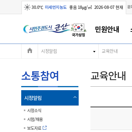
맑음
문
30.0℃
미세먼지농도
좋음 18㎍/㎥
2026-08-07 현재
시
민원안내
민
전
시정알림
교육안내
군산새만금
민원안내
소통참여
생활복지
경제산업
정보공개
군산소개
전북소개
주
군산에서 시작되는 새만금
전북특별자치도 소개
군산사랑상품권
민원창구안내
정보공개제도
복지/보건
시정알림
군산시 비전
체
권
민원이용안내
시정소식
인구정책
상품권 안내
제도안내
전북특별자치도란?
메
소통참여
교육안내
민원수수료
시험/채용
통합돌봄
상품권 공지사항
비공개대상정보
전북특별자치도 용어 Q&A
뉴
도
종합민원창구
보도자료
주민복지
상품권 Q&A
불복구제절차
자료실
시
아름다운 배려창구
행사안내
아동/청소년
상품권 이용규약
수수료
열
시정알림
홍보영상 게시판
토지정보민원창구
행사일정표
여성/가족
판매대행점 조회
정보공개서식
림
군
대표전화
대표전화
대표전화
대표전화
대표전화
대표전화
대표전화
대표전화
063-454-4000
063-454-4000
063-454-4000
063-454-4000
063-454-4000
063-454-4000
063-454-4000
063-454-4000
시정소식
무인민원발급기
교육안내
노인복지
지류상품권 재고조회
시험/채용
산
보건소식
장애인복지
부서 및 담당자 연락처
부서 및 담당자 연락처
부서 및 담당자 연락처
부서 및 담당자 연락처
부서 및 담당자 연락처
부서 및 담당자 연락처
부서 및 담당자 연락처
부서 및 담당자 연락처
보도자료
고시공고
사회서비스(바우처)