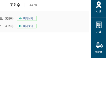
개
재정정보 공개
공공저작물
션
조회수
4478
시민
통계정보
행정규제개혁
소상공인 지원
 : 558회)
미리보기
민방위/재난안전
시스템
행정규제개혁안내
고유가 피해지원금
 : 492회)
미리보기
민방위
규제신문고
군산사랑배달 배달의명수
기업
재난안전
규제입증요청
카드수수료 지원
풍수해보험
사
규제정보포털
소상공인지원
재해예방
관광객
관련기관 안내
군산시착한가격업소
시민대상보험
통계
영조물 배상보험
인 현황
군산시민 안전보험
군산시민 자전거보험
군산 상품
농업인안전보험 농가부담
 가이드북
금 지원사업