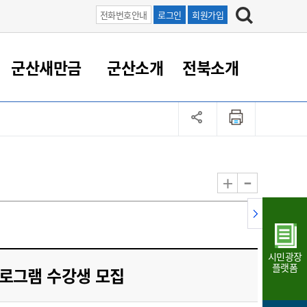
전화번호안내
로그인
회원가입
군산새만금
군산소개
전북소개
정 대응
족관계
부서/업무
RE100의 중심 새만금
도시/공원/주택
산업인프라
정책실명제
토지/건축
읍면동 안내
군산새만금 홍보 영상
조직운영6대지표
농업/축산업
도시재생
지방세
족관계
도시계획/지구단위계획
군산국가산업단지
정책실명제 안내
지방세
도시재생사업
민선8기 농업비전/발전방
공무원 정원
향
-
+
공원녹지
군산2국가산업단지
국민신청실명제안내
지방세환급금신청
도시재생(현장)지원센터
과장급이상 상위직 비율
농산물 유통
식
주택
새만금산업단지
정책실명제 중점관리 대상
지방세 상담챗봇
도시재생시설 현황
공무원 1인당 주민수
가축방역
자료실
자유무역지역
도시재생 공지/행사
현장공무원 비율
동물복지
지방산업단지
재정규모대비 인건비운영
시민광장
농공단지
실국본부수
플랫폼
프로그램 수강생 모집
림 서비
산업단지 지도
내고장 알리미
구
항만/여객/공항/철도/컨벤