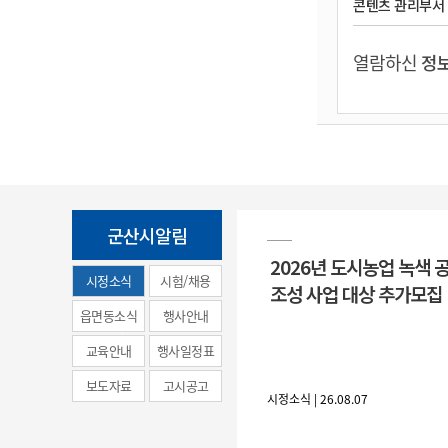
콘텐츠 관리부서
열람하신
정보
군산시알림
2026년 도시농업 녹색 
시정소식
시험/채용
조성 사업 대상 추가모집
(municipal
읍면동소식
행사안내
news)
교육안내
행사일정표
보도자료
고시공고
시정소식 | 26.08.07