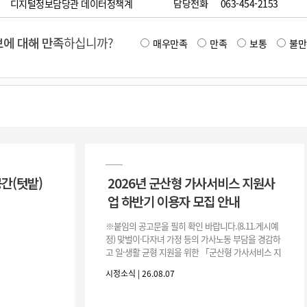
디지털정보담당관 데이터정책계
담당전화
063-454-2153
에 대해 만족
하십니까?
매우만족
만족
보통
불만
공간(텃밭)
2026년 군산형 가사서비스 지원사
업 하반기 이용자 모집 안내
※붙임의 공고문을 필히 확인 바랍니다.(8.11.게시예
정) 맞벌이·다자녀 가정 등의 가사노동 부담을 경감하
고 일·생활 균형 지원을 위한 「군산형 가사서비스 지
원사업」하반기 이용자를 다음과 같이 추가 모집하오
시정소식 | 26.08.07
니 많은 참여 바랍니다. 1