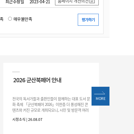
홈페이지 개선의견
최근수정일
2023-04-21
족
매우불만족
2026 군산북페어 안내
전국의 독서가들과 출판인들이 함께하는 대표 도서 문
MORE
화 축제 「군산북페어 2026」이한층 더 풍성해진 콘
텐츠와 커진 규모로 개최되오니, 시민 및 방문객 여러
분의 많은 관심과 참여 바랍니다.□ 행사 개요행사 기
시정소식 | 26.08.07
간: 2026. 8. 28.