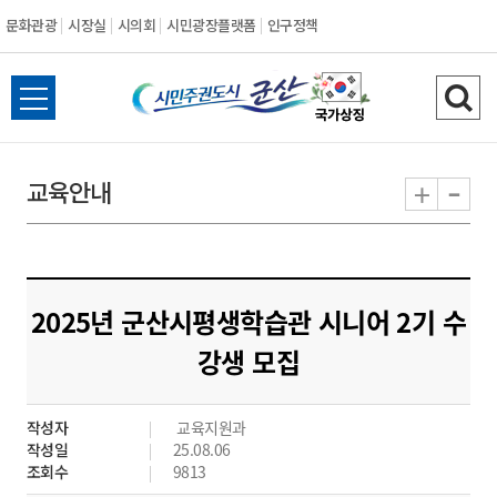
문화관광
시장실
시의회
시민광장플랫폼
인구정책
시
전
검
민
체
색
메
하
-
+
교육안내
주
뉴
기
열
권
기
도
2025년 군산시평생학습관 시니어 2기 수
시
강생 모집
군
작성자
교육지원과
산
작성일
25.08.06
조회수
9813