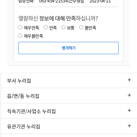
담당전화
063-454-2153
최근수정일
2023-04-21
열람하신
정보에 대해 만족
하십니까?
매우만족
만족
보통
불만족
매우불만족
부서 누리집
읍/면/동 누리집
직속기관/사업소 누리집
유관기관 누리집