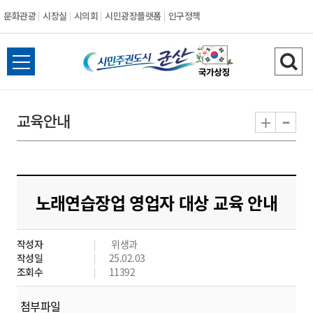
문화관광
시장실
시의회
시민광장플랫폼
인구정책
시
전
검
민
체
색
메
하
-
+
교육안내
주
뉴
기
열
권
기
도
노래연습장업 영업자 대상 교육 안내
시
작성자
위생과
군
작성일
25.02.03
조회수
11392
산
첨부파일