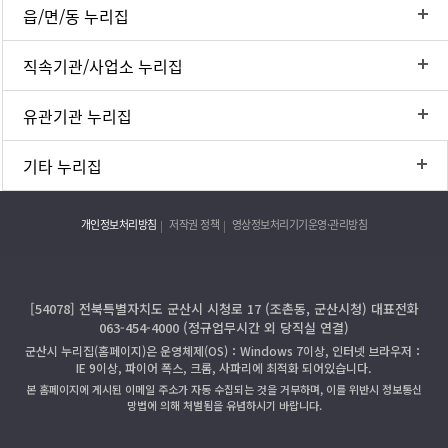
읍/면/동 누리집
직속기관/사업소 누리집
유관기관 누리집
기타 누리집
개인정보처리방침
저작권 정책
영상정보처리기기운영·관리방침
[54078] 전북특별자치도 군산시 시청로 17 (조촌동, 군산시청) 대표전화
063-454-4000 (정규업무시간 외 당직실 연결)
군산시 누리집(홈페이지)은 운영체제(OS)：Windows 7이상, 인터넷 브라우저：
IE 9이상, 파이어 폭스, 크롬, 사파리에 최적화 되어있습니다.
본 홈페이지에 게시된 이메일 주소가 자동 수집되는 것을 거부하며, 이를 위반시 정보통신
망법에 의해 처벌됨을 유념하시기 바랍니다.