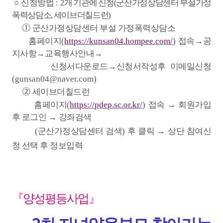
○
신청방법
:
2
개 기관에 신청
(
군산가정상담센터 부설가정
폭력상담소
,
세이브더칠드런
)
⓵
군산가정상담센터 부설 가정폭력상담소
홈페이지
(
https://kunsan04.hompee.com/
)
접속
→
공
지사항
→
교육행사안내
→
신청서다운로드
→
신청서작성후 이메일신청
(gunsan04@naver.com)
⓶
세이브더칠드런
홈페이지
(
https://pdep.sc.or.kr/
)
접속
→
회원가입
후 로그인
→
강좌검색
(
군산가정상담센터 검색
)
후 클릭
→
상단 참여신
청 선택 후 정보입력
『
양성평등사업
』