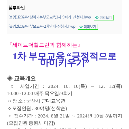
첨부파일
(붙임1)2024년찾아가는부모교육1차-9회기_신청서.hwp
미리보기
(붙임2)2024년부모교육-2차안내-신청서.hwp
미리보기
『
세이브더칠드런과 함께하는
』
1
차 부모교육
“
긍정적으로
아이키우기
”
◈ 교육
개요
○
사업기간
: 2024. 10. 10(
목
)
∼
12. 12(
목
)
10:00~12:00
매주 목요일
/9
회기
○
장 소
:
군산시 근대교육관
○
모집인원
: 30
여명
(
선착순
)
○
접수기간
: 2024. 8
월
21
일
∼
2024
년
10
월
8
일까지
(
모집인원 충원시 마감
)