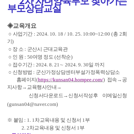
2
차 자녀양육부모 찾아가는
부모상담교실
◈교육개요
○
사업기간
: 2024. 10. 18 / 10. 25. 10:00~12:00 (
총
2
회
기
)
○
장 소
:
군산시 근대교육관
○
인 원
: 50
여명 정도
(
선착순
)
○
접수기간
: 2024. 8. 21
∼
2024. 9. 30
일 까지
○
신청방법
:
군산가정상담센터부설가정폭력상담소
홈페이지
(
https://kunsan04.hompee.com/
)
접속
→
공
지사항
→
교육행사안내
→
신청서다운로드
→
신청서작성후 이메일신청
(gunsan04@naver.com)
※
붙임
: 1. 1
차교육내용 및 신청서
1
부
2. 2
차교육내용 및 신청서
1
부