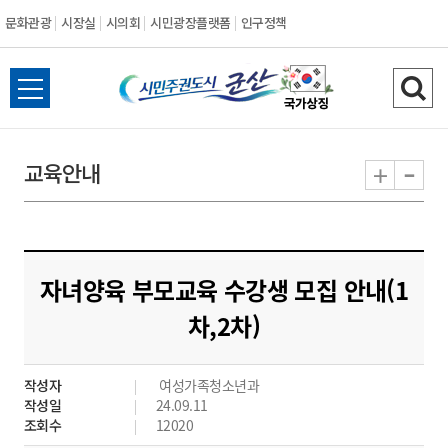
문화관광
시장실
시의회
시민광장플랫폼
인구정책
시
전
검
민
체
색
메
하
-
+
교육안내
주
뉴
기
열
권
기
도
자녀양육 부모교육 수강생 모집 안내(1
시
차,2차)
군
작성자
여성가족청소년과
산
작성일
24.09.11
조회수
12020