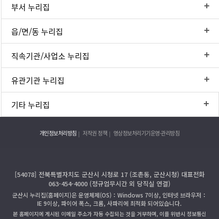
부서 누리집
읍/면/동 누리집
직속기관/사업소 누리집
유관기관 누리집
기타 누리집
개인정보처리방침
저작권 정책
영상정보처리기기운영·관리방침
[54078] 전북특별자치도 군산시 시청로 17 (조촌동, 군산시청) 대표전화
063-454-4000 (정규업무시간 외 당직실 연결)
군산시 누리집(홈페이지)은 운영체제(OS)：Windows 7이상, 인터넷 브라우저：
IE 9이상, 파이어 폭스, 크롬, 사파리에 최적화 되어있습니다.
본 홈페이지에 게시된 이메일 주소가 자동 수집되는 것을 거부하며, 이를 위반시 정보통신