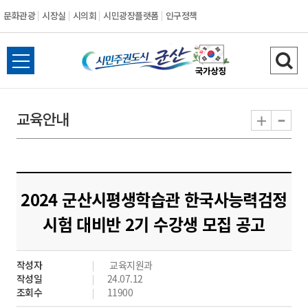
문화관광
시장실
시의회
시민광장플랫폼
인구정책
시
전
검
민
체
색
메
하
-
+
교육안내
주
뉴
기
열
권
기
도
2024 군산시평생학습관 한국사능력검정
시
시험 대비반 2기 수강생 모집 공고
군
작성자
교육지원과
산
작성일
24.07.12
조회수
11900