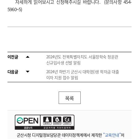
자세하게 읽어보시고 신청해주시길 바랍니다.
(
문의사항
454-
5960~5)
이전글
2024년도 전북특별자치도 서울장학숙 청운관
신규입사생 선발 알림
다음글
2024년 하반기 군산시 대학(원)생 학자금 대출
이자 지원 접수 알림
목록
군산시청 디지털정보담당관 데이터정책계에서 제작한
"교육안내"
저