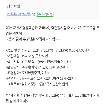
첨부파일
전단지시안(한국사).jpg
미리보기
2024
군산시평생학습관 한국사능력검정시험 대비반 2
기 프로그램
운
영을 위하여
다음과 같이 수강생을 모집하고자 합니다.
- 공고 및
접수 기간
: 2024. 7. 15.(월)
~ 7. 21.(일
) 9:00~17:00
까지
-
모집대상
: 19세 이상 군산시민
-
접수방법
: 인터넷 접수(군산시평생학습정보망)
- 운영방식
: 주 2회(회당 2시간) / 12주(총 24회)
- 운영강좌 : 2개 과정(주간, 야간)
- 운영시간 : 월~목(오전 10시~12시, 야간 19시~21시)
- 교육목표 : 심화과정(1~3급) / 국사편찬위원회
***
자세한 사항은 첨부 파일에 공고문을 읽어보시고, 정보망에 기재
된 강의 계획서도