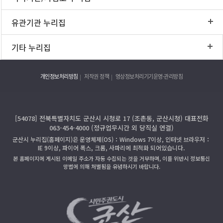
유관기관 누리집
기타 누리집
개인정보처리방침
저작권 정책
영상정보처리기기운영·관리방침
[54078] 전북특별자치도 군산시 시청로 17 (조촌동, 군산시청) 대표전화
063-454-4000 (정규업무시간 외 당직실 연결)
군산시 누리집(홈페이지)은 운영체제(OS)：Windows 7이상, 인터넷 브라우저：
IE 9이상, 파이어 폭스, 크롬, 사파리에 최적화 되어있습니다.
본 홈페이지에 게시된 이메일 주소가 자동 수집되는 것을 거부하며, 이를 위반시 정보통신
망법에 의해 처벌됨을 유념하시기 바랍니다.