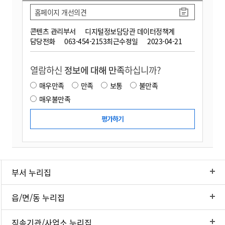
홈페이지 개선의견
콘텐츠 관리부서
디지털정보담당관 데이터정책계
담당전화
063-454-2153
최근수정일
2023-04-21
열람하신
정보에 대해 만족
하십니까?
매우만족
만족
보통
불만족
매우불만족
부서 누리집
읍/면/동 누리집
직속기관/사업소 누리집