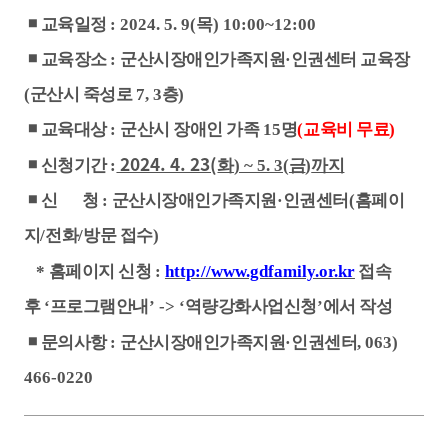
◾
교육일정
: 2024. 5. 9(
목
) 10:00~12:00
◾
교육장소
:
군산시장애인가족지원
·인권센터
교육장
(
군산시 죽성로
7, 3
층
)
◾
교육대상
:
군산시 장애인 가족
15
명
(
교육비 무료
)
2024. 4. 23(
◾
신청기간
:
화
) ~ 5. 3(
금
)
까지
◾
신 청
:
군산시장애인가족지원
·
인권센터
(
홈페이
지
/
전화
/
방문 접수
)
*
홈페이지 신청
:
http://www.gdfamily.or.kr
접속
후
‘
프로그램안내
’ -> ‘
역량강화사업신청
’
에서 작성
◾
문의사항
:
군산시장애인가족지원
·
인권센터
, 063)
466-0220