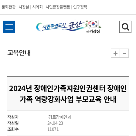
문화관광
시장실
시의회
시민광장플랫폼
인구정책
시
전
검
민
체
색
메
하
-
+
교육안내
주
뉴
기
열
권
기
도
2024년 장애인가족지원인권센터 장애인
시
가족 역량강화사업 부모교육 안내
군
작성자
경로장애인과
산
작성일
24.04.23
조회수
11071