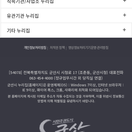
직속기관/사업소 누리집
유관기관 누리집
기타 누리집
개인정보처리방침
저작권 정책
영상정보처리기기운영·관리방침
[54078] 전북특별자치도 군산시 시청로 17 (조촌동, 군산시청) 대표전화
063-454-4000 (정규업무시간 외 당직실 연결)
군산시 누리집(홈페이지)은 운영체제(OS)：Windows 7이상, 인터넷 브라우저：
IE 9이상, 파이어 폭스, 크롬, 사파리에 최적화 되어있습니다.
본 홈페이지에 게시된 이메일 주소가 자동 수집되는 것을 거부하며, 이를 위반시 정보통신
망법에 의해 처벌됨을 유념하시기 바랍니다.