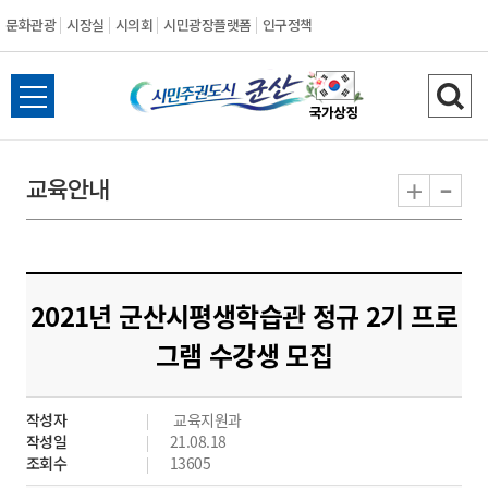
문화관광
시장실
시의회
시민광장플랫폼
인구정책
시
전
검
민
체
색
메
하
-
+
교육안내
주
뉴
기
열
권
기
도
2021년 군산시평생학습관 정규 2기 프로
시
그램 수강생 모집
군
작성자
교육지원과
산
작성일
21.08.18
조회수
13605