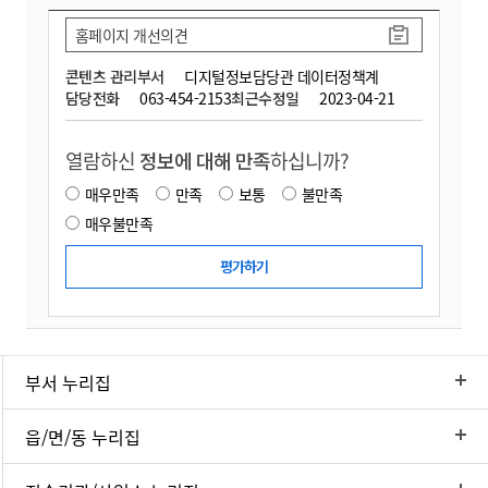
홈페이지 개선의견
콘텐츠 관리부서
디지털정보담당관 데이터정책계
담당전화
063-454-2153
최근수정일
2023-04-21
열람하신
정보에 대해 만족
하십니까?
매우만족
만족
보통
불만족
매우불만족
부서 누리집
읍/면/동 누리집