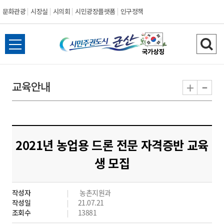
문화관광
시장실
시의회
시민광장플랫폼
인구정책
시
전
검
민
체
색
메
하
-
+
교육안내
주
뉴
기
열
권
기
도
2021년 농업용 드론 전문 자격증반 교육
시
생 모집
군
작성자
농촌지원과
산
작성일
21.07.21
조회수
13881