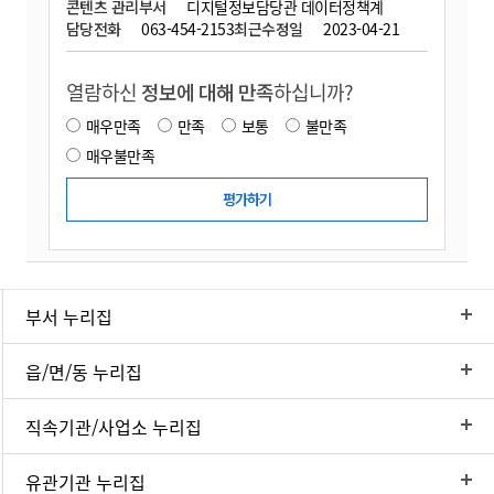
콘텐츠 관리부서
디지털정보담당관 데이터정책계
담당전화
063-454-2153
최근수정일
2023-04-21
열람하신
정보에 대해 만족
하십니까?
매우만족
만족
보통
불만족
매우불만족
부서 누리집
읍/면/동 누리집
직속기관/사업소 누리집
유관기관 누리집