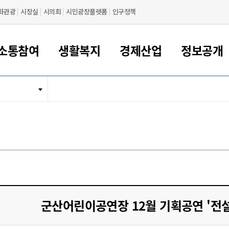
화관광
시장실
시의회
시민광장플랫폼
인구정책
소통참여
생활복지
경제산업
정보공개
새만금 해양거점도시 군산
정보공개 목록/청구
시민참여서비스
여권 민원
기업지원
교육
군산시 소개
군산시 관할권 주요논리
각종 신고/민원
사전정보공표
일자리/창업
차량 민원
상하수도
시청안내
새만금 관할구역 결
주민등록/인감/가
교통안내
기업목록
인사운영
SNS소식
여권발급안내
시민광장플랫폼
교육지원
투자기업 인센티브
정보공개 목록/청구
군산 현황
차량등록사업소 안내
하수도 계획
군산시 명장
사전정보공표
청사종합안내
주민등록/인감/가
시내버스
일반기업 목록
2022년도 통계
조직도
여권 서식
시장에게 바란다
평생교육
기업지원정책
군산의 역사
차량 신규/이전 등록
상수도시설
구인구직
수시공표
전화번호안내
각종서식
택시
사회적경제기업
2023년도 통계
업무
나의민원
학자금대출이자지원
경제 공지/서식
수상현황
저당권 설정/말소 등록
수질검사
청년뜰(청년센터/창업센터)
부서별 팩스번호
시외버스/고속버스
공장 검색
2024년도 통계
부서소
나도한마디
우리아이 꿈탐험 지원사업
기업애로해소SOS
자연지리특성
등록원부 열람/발급
상수도/하수도 요금
시청 오시는 길
철도/항공
2025년도 통계
부서별 
군산시사회적경제지원센터
칭찬합시다
시민정보화교육
강소연구개발특구
행정구역/행정지도
자동차 등록 서식
요금조회납부시스템
여객선
설문조사
부모학교예약시스템
자매결연/국제협력 도시
자동차 과태료 조회 및 납부
공공하수처리시설
교통 관련사이트
일자리 지원사업
군산어린이공연장 12월 기획공연 '전설
자원봉사참여
군산어린이시청
군산의 상징
자동차 정기(종합)검사 기
주정차단속 문자알
일자리지원센터
간조회 및 검사예약
스
전자민원창
적극행정
디지털배움터