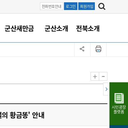
전화번호안내
로그인
회원가입
군산새만금
군산소개
전북소개
정 대응
족관계
부서/업무
RE100의 중심 새만금
도시/공원/주택
산업인프라
정책실명제
토지/건축
읍면동 안내
군산새만금 홍보 영상
조직운영6대지표
농업/축산업
도시재생
지방세
족관계
도시계획/지구단위계획
군산국가산업단지
정책실명제 안내
지방세
도시재생사업
민선8기 농업비전/발전방
공무원 정원
향
-
+
공원녹지
군산2국가산업단지
국민신청실명제안내
지방세환급금신청
도시재생(현장)지원센터
과장급이상 상위직 비율
농산물 유통
식
주택
새만금산업단지
정책실명제 중점관리 대상
지방세 상담챗봇
도시재생시설 현황
공무원 1인당 주민수
가축방역
자료실
자유무역지역
도시재생 공지/행사
현장공무원 비율
동물복지
지방산업단지
재정규모대비 인건비운영
시민광장
농공단지
실국본부수
플랫폼
의 황금똥' 안내
림 서비
산업단지 지도
내고장 알리미
구
항만/여객/공항/철도/컨벤