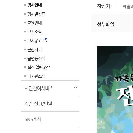
계약정보공개
행사안내
작성자
예술
전화번호안내
전화번호안내
전화번호안내
전화번호안내
전화번호안내
전화번호안내
전화번호안내
전화번호안내
군산시보
장사정보
행사일정표
입찰/계약정보
읍면동소식
주민복지 안내서
주요시책
수산업
찾아오시는길
찾아오시는길
찾아오시는길
찾아오시는길
찾아오시는길
찾아오시는길
찾아오시는길
찾아오시는길
교육안내
첨부파일
용역과제
민원편의제도
웹진 열린군산
시정계획
어업현황
보건소식
타기관소식
민원 1회방문 처리제
주요업무
수산물 안전정보
고시공고
어디서나 민원처리제
시정백서
군산시보
군산수산물 소비촉진행사
상품권 구매 사용 및 관리
사전심사 청구제도
읍면동소식
군산 특화 수산물
민원인 후견인제
웹진 열린군산
복합민원 상담예약제
타기관소식
폐업신고 원스톱서비스
열
시민참여서비스
납세자 보호관제도
림
열
『안심상속』 원스톱 서비
각종 신고/민원
스
림
열
SNS소식
림