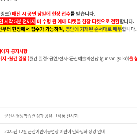
켓링크)
매진 시 공연 당일에 현장 접수
를
받습니다.
연 시작 5분 전까지
미 수령 된 예매 티켓을 현장 티켓으로 전환
합니다.
 전부터 현장에서 접수가 가능하며,
명단에 기재된 순서대로 배부
합니다
페이지-공지사항
지 -월간 일정 (
월간 일정<공연/전시<군산예술의전당 (gunsan.go.kr)
)
을 
군산시평생학습관 성과 공유 「작품 전시회」
2025년 12월 군산어린이공연장 어린이 만화영화 상영 안내