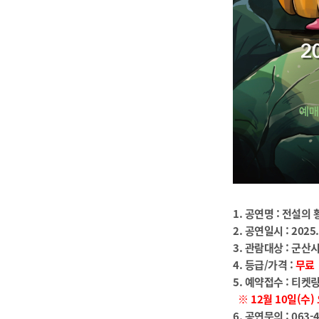
1. 공연명 : 전설의
2. 공연일시 : 2025.
3. 관람대상 : 군산
4. 등급/가격 :
무료
5. 예약접수 :
티켓
※ 12월 10
일(수)
6. 공연문의 :
063-4