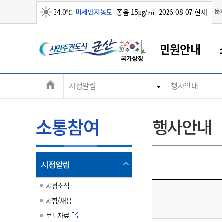
맑음
문
34.0℃
미세먼지농도
좋음 15㎍/㎥
2026-08-07 현재
시
민원안내
민
전
시정알림
행사안내
군산새만금
민원안내
소통참여
생활복지
경제산업
정보공개
군산소개
전북소개
주
군산에서 시작되는 새만금
전북특별자치도 소개
군산사랑상품권
민원창구안내
정보공개제도
복지/보건
시정알림
군산시 비전
체
권
민원이용안내
시정소식
인구정책
상품권 안내
제도안내
전북특별자치도란?
메
소통참여
행사안내
민원수수료
시험/채용
통합돌봄
상품권 공지사항
비공개대상정보
전북특별자치도 용어 Q&A
뉴
도
종합민원창구
보도자료
주민복지
상품권 Q&A
불복구제절차
자료실
시
아름다운 배려창구
행사안내
아동/청소년
상품권 이용규약
수수료
열
시정알림
홍보영상 게시판
토지정보민원창구
행사일정표
여성/가족
판매대행점 조회
정보공개서식
림
군
대표전화
대표전화
대표전화
대표전화
대표전화
대표전화
대표전화
대표전화
063-454-4000
063-454-4000
063-454-4000
063-454-4000
063-454-4000
063-454-4000
063-454-4000
063-454-4000
시정소식
무인민원발급기
교육안내
노인복지
지류상품권 재고조회
시험/채용
산
보건소식
장애인복지
부서 및 담당자 연락처
부서 및 담당자 연락처
부서 및 담당자 연락처
부서 및 담당자 연락처
부서 및 담당자 연락처
부서 및 담당자 연락처
부서 및 담당자 연락처
부서 및 담당자 연락처
보도자료
고시공고
사회서비스(바우처)