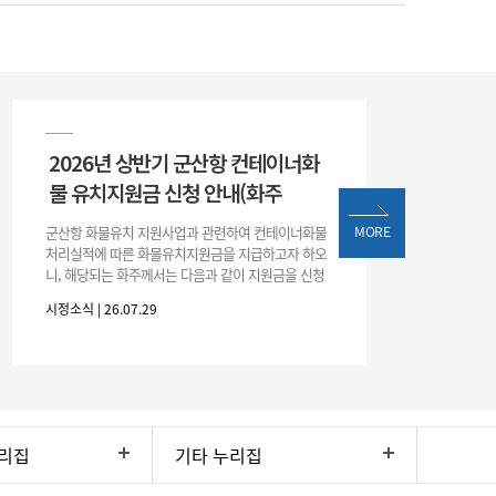
2026년 상반기 군산항 컨테이너화
물 유치지원금 신청 안내(화주
군산항 화물유치 지원사업과 관련하여 컨테이너화물
MORE
처리실적에 따른 화물유치지원금을 지급하고자 하오
니, 해당되는 화주께서는 다음과 같이 지원금을 신청
하시기 바랍니다. 1. 해당기간 : ‘25. 11. 1. ~ '26. 4. 30.
시정소식 | 26.07.29
(6개월
리집
기타 누리집