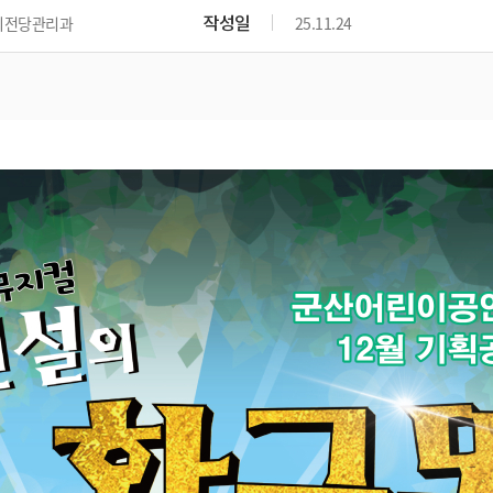
위원회 현황
공공데이터 개방
업무추진비공
군산시 무상교통
작성일
의전당관리과
25.11.24
공부의 명수
정부24
위원회 명단공개
공공데이터 개방
예산/재정
법률정보
국민신문고
건설
부동산
에너지
환경
청소
위생
위원회 회의록 공개
공공데이터 수요조사
민원편람/서식
한눈에 서비스
전자가족관계등록
예산안내
조례규칙 입법예고
경제동향
도로/가로등
부동산 정보
태양광
환경선언문
청소정보
공중위생
재정공시
조례규칙 입법예고(구)
물가정보
자전거
주소/건축/지적/지리정보
가스/석유
인터넷등기소
환경기본정보
대형폐기물 배출신고
위생용품 제조업
결산보고서
법률정보 관련사이트
사회조사
조상땅찾기
국세청홈택스
화학물질 관리지도
공모사업
생활쓰레기 처리요령
식품위생
중기지방재정계획
사업체조
위택스
미세먼지 대응
음식물쓰레기 처리요령
문화 콘텐츠업
투자심사
통계연보
부동산통합민원
환경영향평가
폐기물 처리시설 현황
예산낭비신고
청년통계
체육
공공데이터포털
석면해체 건축물정보
보조금 부정수급 신고
주민등록
새올전자민원창구
체육시설 안내
환경오염업소 공개
공유재산
체류외국
군산시체육회
환경 관련사이트
재정용어사전
생활체육 공지
군산시 고향사랑기부제
고향사랑기부제 소개
군산상품