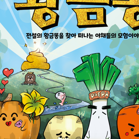
기부자 예우제
기부자 명예의 전당
기금사업
군산시 답례품
고향사랑기부제 소식