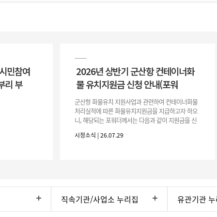
 시민참여
2026년 상반기 군산항 컨테이너화
부리 부
물 유치지원금 신청 안내(포워
군산항 화물유치 지원사업과 관련하여 컨테이너화물
처리실적에 따른 화물유치지원금을 지급하고자 하오
니, 해당되는 포워더께서는 다음과 같이 지원금을 신
청하시기 바랍니다. 1. 해당기간 : ‘25. 11. 1. ~ '26. 4.
시정소식 | 26.07.29
30.(6개
직속기관/사업소 누리집
유관기관 누