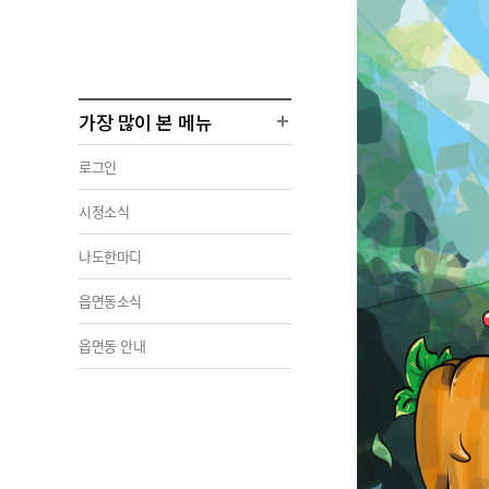
가장 많이 본 메뉴
로그인
시정소식
나도한마디
읍면동소식
읍면동 안내