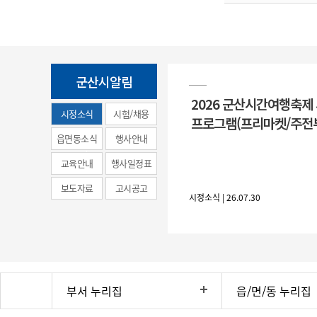
군산시알림
2026 군산시간여행축제
시정소식
시험/채용
프로그램(프리마켓/주전
(municipal
읍면동소식
행사안내
news)
교육안내
행사일정표
보도자료
고시공고
시정소식 | 26.07.30
부서 누리집
읍/면/동 누리집