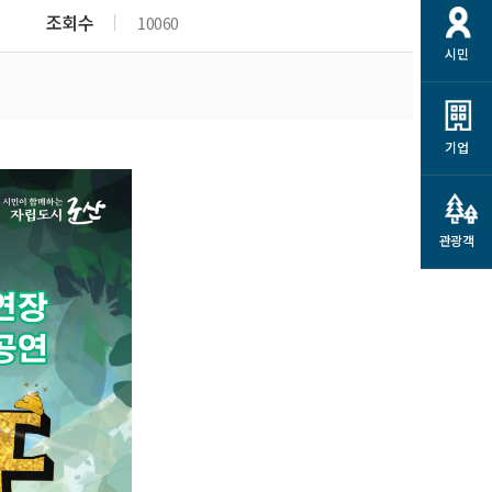
개
재정정보 공개
공공저작물
션
조회수
10060
시민
통계정보
행정규제개혁
소상공인 지원
민방위/재난안전
시스템
행정규제개혁안내
고유가 피해지원금
민방위
규제신문고
군산사랑배달 배달의명수
기업
재난안전
규제입증요청
카드수수료 지원
풍수해보험
사
규제정보포털
소상공인지원
재해예방
관광객
관련기관 안내
군산시착한가격업소
시민대상보험
통계
영조물 배상보험
인 현황
군산시민 안전보험
군산시민 자전거보험
군산 상품
농업인안전보험 농가부담
 가이드북
금 지원사업