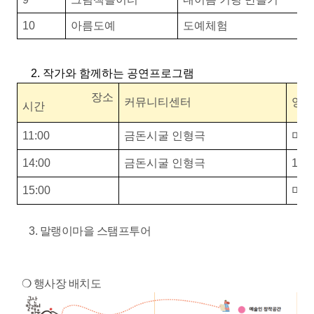
10
아름도예
도예체험
2. 작가와 함께하는 공연프로그램
장소
커뮤니티센터
양조
시간
11:00
금돈시굴 인형극
마술
14:00
금돈시굴 인형극
1인
15:00
마술
3. 말랭이마을 스탬프투어
❍ 행사장 배치도