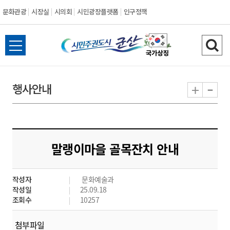
문화관광
시장실
시의회
시민광장플랫폼
인구정책
시
전
검
민
체
색
메
하
-
+
행사안내
주
뉴
기
열
권
기
도
말랭이마을 골목잔치 안내
시
작성자
문화예술과
군
작성일
25.09.18
조회수
10257
산
첨부파일