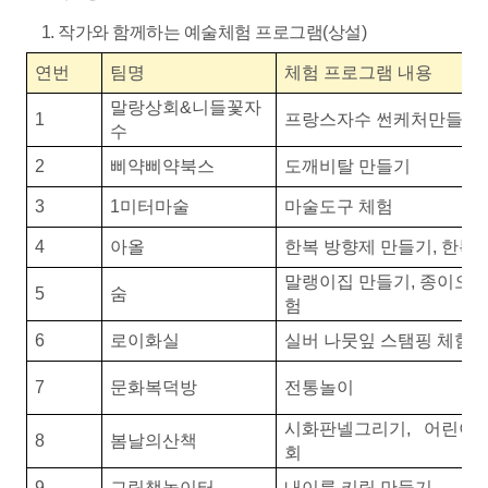
1. 작가와 함께하는 예술체험 프로그램(상설)
연번
팀명
체험 프로그램 내용
말랑상회&니들꽃자
1
프랑스자수 썬케처만들기
수
2
삐약삐약북스
도깨비탈 만들기
3
1미터마술
마술도구 체험
4
아올
한복 방향제 만들기, 한복
말랭이집 만들기, 종이오브
5
숨
험
6
로이화실
실버 나뭇잎 스탬핑 체험
7
문화복덕방
전통놀이
시화판넬그리기, 어린이
8
봄날의산책
회
9
그림책놀이터
내이름 키링 만들기