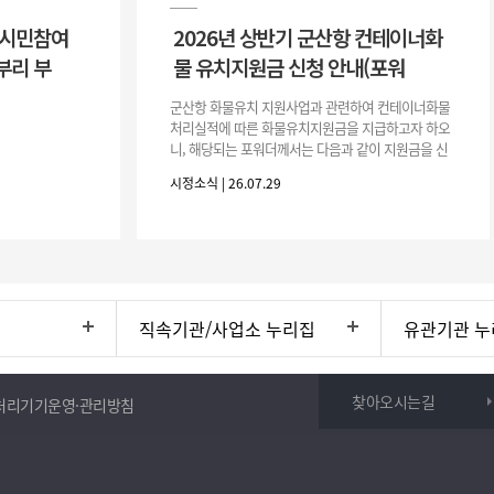
 시민참여
2026년 상반기 군산항 컨테이너화
부리 부
물 유치지원금 신청 안내(포워
군산항 화물유치 지원사업과 관련하여 컨테이너화물
처리실적에 따른 화물유치지원금을 지급하고자 하오
니, 해당되는 포워더께서는 다음과 같이 지원금을 신
청하시기 바랍니다. 1. 해당기간 : ‘25. 11. 1. ~ '26. 4.
시정소식 | 26.07.29
30.(6개
직속기관/사업소 누리집
유관기관 누
찾아오시는길
처리기기운영·관리방침