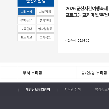
군산시알림
2026 군산시간여행축제
시정소식
시험/채용
프로그램(프리마켓/주전
(municipal
읍면동소식
행사안내
news)
교육안내
행사일정표
보도자료
고시공고
시정소식 | 26.07.30
부서 누리집
읍/면/동 누리집
개인정보처리방침
저작권 정책
영상정보