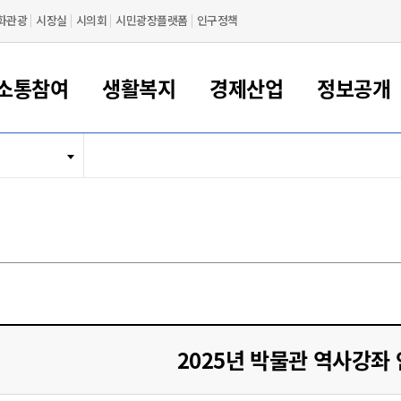
화관광
시장실
시의회
시민광장플랫폼
인구정책
소통참여
생활복지
경제산업
정보공개
새만금 해양거점도시 군산
정보공개 목록/청구
시민참여서비스
여권 민원
기업지원
교육
군산시 소개
군산시 관할권 주요논리
각종 신고/민원
사전정보공표
일자리/창업
차량 민원
상하수도
시청안내
새만금 관할구역 결
주민등록/인감/가
교통안내
기업목록
인사운영
SNS소식
여권발급안내
시민광장플랫폼
교육지원
투자기업 인센티브
정보공개 목록/청구
군산 현황
차량등록사업소 안내
하수도 계획
군산시 명장
사전정보공표
청사종합안내
주민등록/인감/가
시내버스
일반기업 목록
2022년도 통계
조직도
여권 서식
시장에게 바란다
평생교육
기업지원정책
군산의 역사
차량 신규/이전 등록
상수도시설
구인구직
수시공표
전화번호안내
각종서식
택시
사회적경제기업
2023년도 통계
업무
나의민원
학자금대출이자지원
경제 공지/서식
수상현황
저당권 설정/말소 등록
수질검사
청년뜰(청년센터/창업센터)
부서별 팩스번호
시외버스/고속버스
공장 검색
2024년도 통계
부서소
나도한마디
우리아이 꿈탐험 지원사업
기업애로해소SOS
자연지리특성
등록원부 열람/발급
상수도/하수도 요금
시청 오시는 길
철도/항공
2025년도 통계
부서별 
군산시사회적경제지원센터
칭찬합시다
시민정보화교육
강소연구개발특구
행정구역/행정지도
자동차 등록 서식
요금조회납부시스템
여객선
설문조사
부모학교예약시스템
자매결연/국제협력 도시
자동차 과태료 조회 및 납부
공공하수처리시설
교통 관련사이트
일자리 지원사업
2025년 박물관 역사강좌
자원봉사참여
군산어린이시청
군산의 상징
자동차 정기(종합)검사 기
주정차단속 문자알
일자리지원센터
간조회 및 검사예약
스
전자민원창
적극행정
디지털배움터