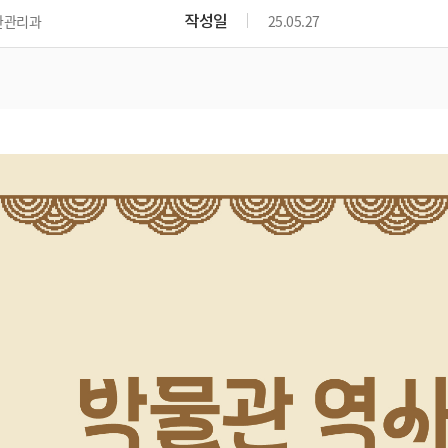
위원회 현황
공공데이터 개방
업무추진비공
군산시 무상교통
작성일
관관리과
25.05.27
공부의 명수
정부24
위원회 명단공개
공공데이터 개방
예산/재정
법률정보
국민신문고
건설
부동산
에너지
환경
청소
위생
위원회 회의록 공개
공공데이터 수요조사
민원편람/서식
한눈에 서비스
전자가족관계등록
예산안내
조례규칙 입법예고
경제동향
도로/가로등
부동산 정보
태양광
환경선언문
청소정보
공중위생
재정공시
조례규칙 입법예고(구)
물가정보
자전거
주소/건축/지적/지리정보
가스/석유
인터넷등기소
환경기본정보
대형폐기물 배출신고
위생용품 제조업
결산보고서
법률정보 관련사이트
사회조사
조상땅찾기
국세청홈택스
화학물질 관리지도
공모사업
생활쓰레기 처리요령
식품위생
중기지방재정계획
사업체조
위택스
미세먼지 대응
음식물쓰레기 처리요령
문화 콘텐츠업
투자심사
통계연보
부동산통합민원
환경영향평가
폐기물 처리시설 현황
예산낭비신고
청년통계
체육
공공데이터포털
석면해체 건축물정보
보조금 부정수급 신고
주민등록
새올전자민원창구
체육시설 안내
환경오염업소 공개
공유재산
체류외국
군산시체육회
환경 관련사이트
재정용어사전
생활체육 공지
군산시 고향사랑기부제
고향사랑기부제 소개
군산상품