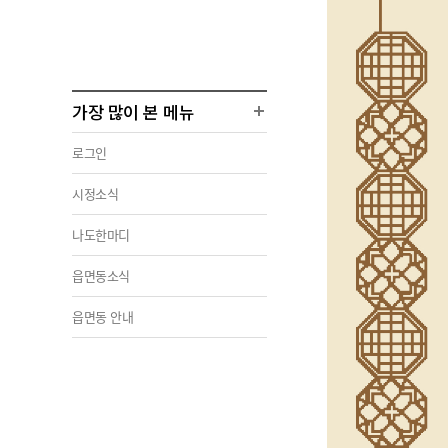
가장 많이 본 메뉴
로그인
시정소식
나도한마디
읍면동소식
읍면동 안내