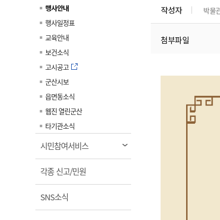
계약정보공개
행사안내
작성자
박물
전화번호안내
전화번호안내
전화번호안내
전화번호안내
전화번호안내
전화번호안내
전화번호안내
전화번호안내
군산시보
장사정보
행사일정표
입찰/계약정보
읍면동소식
주민복지 안내서
주요시책
수산업
찾아오시는길
찾아오시는길
찾아오시는길
찾아오시는길
찾아오시는길
찾아오시는길
찾아오시는길
찾아오시는길
교육안내
첨부파일
용역과제
민원편의제도
웹진 열린군산
시정계획
어업현황
보건소식
타기관소식
민원 1회방문 처리제
주요업무
수산물 안전정보
고시공고
어디서나 민원처리제
시정백서
군산시보
군산수산물 소비촉진행사
상품권 구매 사용 및 관리
사전심사 청구제도
읍면동소식
군산 특화 수산물
민원인 후견인제
웹진 열린군산
복합민원 상담예약제
타기관소식
폐업신고 원스톱서비스
열
시민참여서비스
납세자 보호관제도
림
열
『안심상속』 원스톱 서비
각종 신고/민원
스
림
열
SNS소식
림