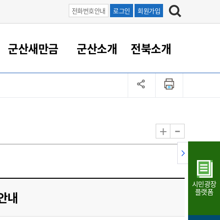
전화번호안내
로그인
회원가입
군산새만금
군산소개
전북소개
정 대응
족관계
부서/업무
RE100의 중심 새만금
도시/공원/주택
산업인프라
정책실명제
토지/건축
읍면동 안내
군산새만금 홍보 영상
조직운영6대지표
농업/축산업
도시재생
지방세
족관계
도시계획/지구단위계획
군산국가산업단지
정책실명제 안내
지방세
도시재생사업
민선8기 농업비전/발전방
공무원 정원
향
-
+
공원녹지
군산2국가산업단지
국민신청실명제안내
지방세환급금신청
도시재생(현장)지원센터
과장급이상 상위직 비율
농산물 유통
식
주택
새만금산업단지
정책실명제 중점관리 대상
지방세 상담챗봇
도시재생시설 현황
공무원 1인당 주민수
가축방역
자료실
자유무역지역
도시재생 공지/행사
현장공무원 비율
동물복지
지방산업단지
재정규모대비 인건비운영
시민광장
농공단지
실국본부수
플랫폼
 안내
림 서비
산업단지 지도
내고장 알리미
구
항만/여객/공항/철도/컨벤