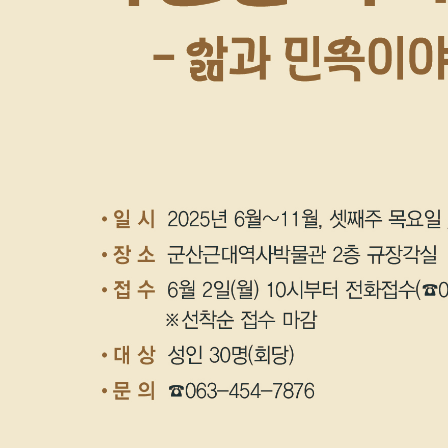
기부자 예우제
기부자 명예의 전당
기금사업
군산시 답례품
고향사랑기부제 소식