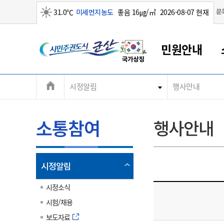
맑음
문
31.0℃
미세먼지농도
좋음 16㎍/㎥
2026-08-07 현재
시
민원안내
민
전
시정알림
행사안내
군산새만금
민원안내
소통참여
생활복지
경제산업
정보공개
군산소개
전북소개
주
군산에서 시작되는 새만금
전북특별자치도 소개
군산사랑상품권
민원창구안내
정보공개제도
복지/보건
시정알림
군산시 비전
체
권
민원이용안내
시정소식
인구정책
상품권 안내
제도안내
전북특별자치도란?
메
소통참여
행사안내
민원수수료
시험/채용
통합돌봄
상품권 공지사항
비공개대상정보
전북특별자치도 용어 Q&A
뉴
도
종합민원창구
보도자료
주민복지
상품권 Q&A
불복구제절차
자료실
시
아름다운 배려창구
행사안내
아동/청소년
상품권 이용규약
수수료
열
시정알림
홍보영상 게시판
토지정보민원창구
행사일정표
여성/가족
판매대행점 조회
정보공개서식
림
군
대표전화
대표전화
대표전화
대표전화
대표전화
대표전화
대표전화
대표전화
063-454-4000
063-454-4000
063-454-4000
063-454-4000
063-454-4000
063-454-4000
063-454-4000
063-454-4000
시정소식
무인민원발급기
교육안내
노인복지
지류상품권 재고조회
시험/채용
산
보건소식
장애인복지
부서 및 담당자 연락처
부서 및 담당자 연락처
부서 및 담당자 연락처
부서 및 담당자 연락처
부서 및 담당자 연락처
부서 및 담당자 연락처
부서 및 담당자 연락처
부서 및 담당자 연락처
보도자료
고시공고
사회서비스(바우처)