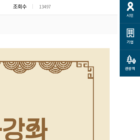
개
재정정보 공개
공공저작물
션
조회수
13497
시민
통계정보
행정규제개혁
소상공인 지원
민방위/재난안전
시스템
행정규제개혁안내
고유가 피해지원금
민방위
규제신문고
군산사랑배달 배달의명수
기업
재난안전
규제입증요청
카드수수료 지원
풍수해보험
사
규제정보포털
소상공인지원
재해예방
관광객
관련기관 안내
군산시착한가격업소
시민대상보험
통계
영조물 배상보험
인 현황
군산시민 안전보험
군산시민 자전거보험
군산 상품
농업인안전보험 농가부담
 가이드북
금 지원사업