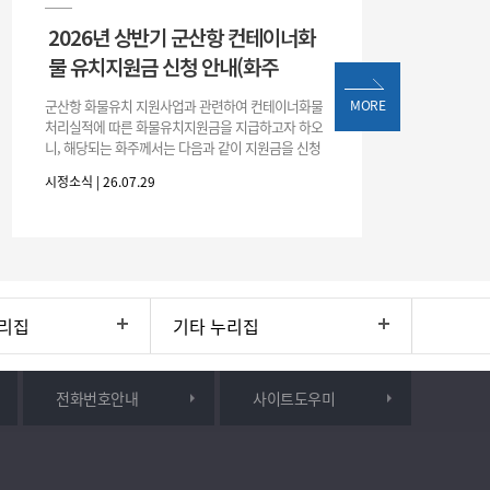
2026년 상반기 군산항 컨테이너화
물 유치지원금 신청 안내(화주
군산항 화물유치 지원사업과 관련하여 컨테이너화물
MORE
처리실적에 따른 화물유치지원금을 지급하고자 하오
니, 해당되는 화주께서는 다음과 같이 지원금을 신청
하시기 바랍니다. 1. 해당기간 : ‘25. 11. 1. ~ '26. 4. 30.
시정소식 | 26.07.29
(6개월
리집
기타 누리집
전화번호안내
사이트도우미