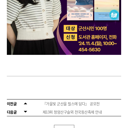
이전글
『가을빛 군산을 릴스에 담다』 공모전
다음글
제13회 청암산구슬뫼 전국등산축제 안내