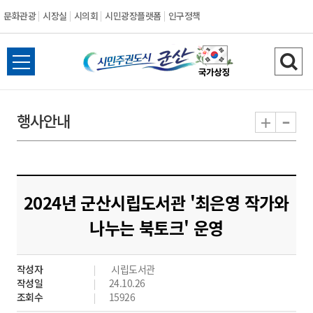
문화관광
시장실
시의회
시민광장플랫폼
인구정책
시
전
검
민
체
색
메
하
-
+
행사안내
주
뉴
기
열
권
기
도
2024년 군산시립도서관 '최은영 작가와
시
나누는 북토크' 운영
군
작성자
시립도서관
산
작성일
24.10.26
조회수
15926