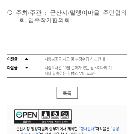
❍
주최
/
주관
:
군산시
/
말랭이마을 주민협의
회
,
입주작가협의회
이전글
지방보조금 제도 및 부정수급 신고 안내
다음글
시립도서관 10월 문화가 있는 날 <이다혜 기
자와 함께하는 한밤의 무비 토크>
목록
군산시청 행정지원과 총무계에서 제작한
"행사안내"
저작물은
"공공