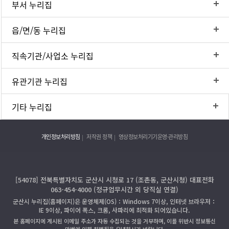
부서 누리집
읍/면/동 누리집
직속기관/사업소 누리집
유관기관 누리집
기타 누리집
개인정보처리방침
저작권 정책
영상정보처리기기운영·관리방침
[54078] 전북특별자치도 군산시 시청로 17 (조촌동, 군산시청) 대표전화
063-454-4000 (정규업무시간 외 당직실 연결)
군산시 누리집(홈페이지)은 운영체제(OS)：Windows 7이상, 인터넷 브라우저：
IE 9이상, 파이어 폭스, 크롬, 사파리에 최적화 되어있습니다.
본 홈페이지에 게시된 이메일 주소가 자동 수집되는 것을 거부하며, 이를 위반시 정보통신
망법에 의해 처벌됨을 유념하시기 바랍니다.