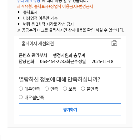
누리 제 4 유형"
에 따라 이용 할 수 있습니다.
제 4 유형: 출처표시+상업적 이용금지+변경금지
출처표시
비상업적 이용만 가능
변형 등 2차적 저작물 작성 금지
※ 공공누리 마크를 클릭하시면 상세내용을 확인 하실 수 있습니다.
홈페이지 개선의견
콘텐츠 관리부서
행정지원과 총무계
담당전화
063-454-2233
최근수정일
2025-11-18
열람하신
정보에 대해 만족
하십니까?
매우만족
만족
보통
불만족
매우불만족