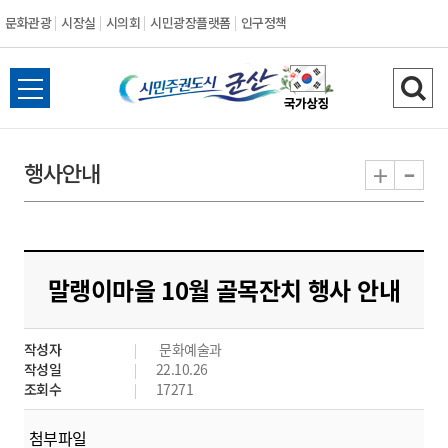
문화관광
시장실
시의회
시민광장플랫폼
인구정책
시
전
검
민
체
색
메
하
-
+
행사안내
주
뉴
기
열
권
기
도
말랭이마을 10월 골목잔치 행사 안내
시
작성자
문화예술과
군
작성일
22.10.26
조회수
17271
산
첨부파일