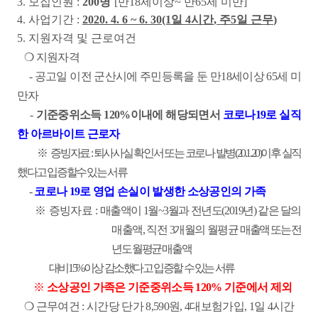
3.
모집인원
:
200
명
[
만
18
세이상
~
만
65
세 미만
]
4.
사업기간
:
2020. 4. 6 ~ 6. 30(1
일
4
시간
,
주
5
일 근무
)
5.
지원자격 및 근로여건
❍
지원자격
-
공고일 이전 군산시에 주민등록을 둔 만
18
세이상
65
세 미
만자
-
기준중위소득
120%
이내에 해당되면서
코로나
19
로 실직
한 아르바이트 근로자
※
증빙자료
:
퇴사사실 확인서 또는 코로나 발병
(20.1.20)
이후 실직
했다고 입증할수 있는 서류
-
코로나
19
로 영업 손실이 발생한 소상공인의 가족
※
증빙자료
:
매출액이
1
월
~3
월과 전년도
(2019
년
)
같은 달의
매출액
,
직전
3
개월의 월평균
매출액 또는 전
년도 월평균 매출액
대비
15%
이상 감소했다고 입증할 수 있는 서류
※
소상공인 가족은 기준중위소득
120%
기준에서 제외
❍
근무여건
:
시간당 단가
8,590
원
, 4
대보험가입
, 1
일
4
시간