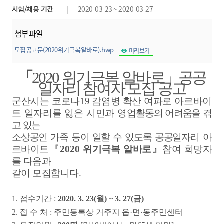
시험/채용 기간
2020-03-23 ~ 2020-03-27
첨부파일
모집공고문(2020위기극복알바로).hwp
미리보기
「
2020
위기극복 알바로
」
공공
일자리
참여자 모집 공고
군산시는 코로나
19
감염병 확산 여파로 아르바이
트 일자리를 잃은 시민과
영업
활동의
어려움을 겪
고 있는
소상공인 가족 등이 일할 수 있도록 공공일자리
아
르바이트
『
2020
위기극복 알바로
』
참여 희망자
를 다음과
같이 모집합니다
.
1.
접수기간
:
2020. 3. 23(
월
) ~ 3. 27(
금
)
2.
접 수 처
:
주민등록상 거주지 읍
·
면
·
동주민센터