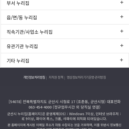
부서 누리집
읍/면/동 누리집
직속기관/사업소 누리집
유관기관 누리집
기타 누리집
개인정보처리방침
저작권 정책
영상정보처리기기운영·관리방침
[54078] 전북특별자치도 군산시 시청로 17 (조촌동, 군산시청) 대표전화
063-454-4000 (정규업무시간 외 당직실 연결)
군산시 누리집(홈페이지)은 운영체제(OS)：Windows 7이상, 인터넷 브라우저：
IE 9이상, 파이어 폭스, 크롬, 사파리에 최적화 되어있습니다.
본 홈페이지에 게시된 이메일 주소가 자동 수집되는 것을 거부하며, 이를 위반시 정보통신