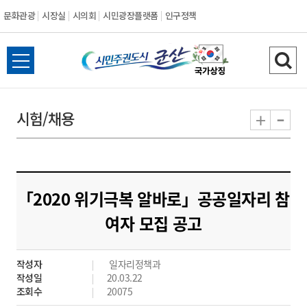
문화관광
시장실
시의회
시민광장플랫폼
인구정책
시
전
검
민
체
색
메
하
-
+
시험/채용
주
뉴
기
열
권
기
도
「2020 위기극복 알바로」공공일자리 참
시
여자 모집 공고
군
작성자
일자리정책과
산
작성일
20.03.22
조회수
20075